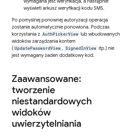
wymagana jest weryfikacja, a następnie
wyświetl arkusz weryfikacji kodu SMS.
Po pomyślnej ponownej autoryzacji operacja
zostanie automatycznie ponowiona. Podczas
korzystania z
AuthPickerView
lub wbudowanych
widoków zarządzania kontem
(
UpdatePasswordView
,
SignedInView
itp.) nie
jest wymagany żaden dodatkowy kod.
Zaawansowane:
tworzenie
niestandardowych
widoków
uwierzytelniania