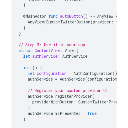
}
@
MainActor
func
authButton
()
-
>
AnyView
{
AnyView
(
CustomTwitterButton
(
provider
:
typed
}
}
// Step 3: Use it in your app
struct
ContentView
:
View
{
let
authService
:
AuthService
init
()
{
let
configuration
=
AuthConfiguration
()
authService
=
AuthService
(
configuration
:
co
// Register your custom provider UI
authService
.
registerProvider
(
providerWithButton
:
CustomTwitterProvider
)
authService
.
isPresented
=
true
}