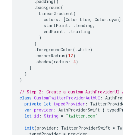
.
padding
()
.
background
(
LinearGradient
(
colors
:
[
Color
.
blue
,
Color
.
cyan
],
startPoint
:
.
leading
,
endPoint
:
.
trailing
)
)
.
foregroundColor
(.
white
)
.
cornerRadius
(
12
)
.
shadow
(
radius
:
4
)
}
}
}
// Step 2: Create a custom AuthProviderUI wrapp
class
CustomTwitterProviderAuthUI
:
AuthProvider
private
let
typedProvider
:
TwitterProviderSwi
var
provider
:
AuthProviderSwift
{
typedProvid
let
id
:
String
=
"twitter.com"
init
(
provider
:
TwitterProviderSwift
=
Twitter
typedProvider
=
provider