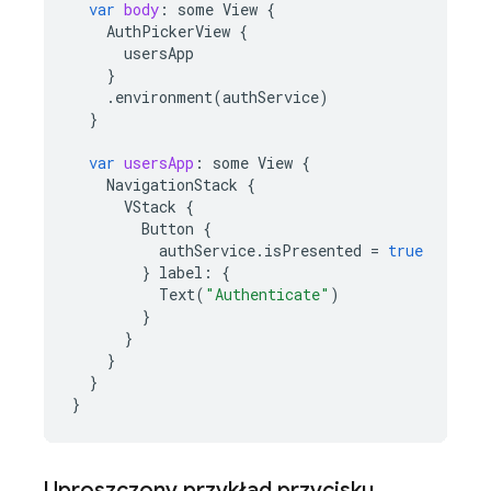
var
body
:
some
View
{
AuthPickerView
{
usersApp
}
.
environment
(
authService
)
}
var
usersApp
:
some
View
{
NavigationStack
{
VStack
{
Button
{
authService
.
isPresented
=
true
}
label
:
{
Text
(
"Authenticate"
)
}
}
}
}
}
Uproszczony przykład przycisku