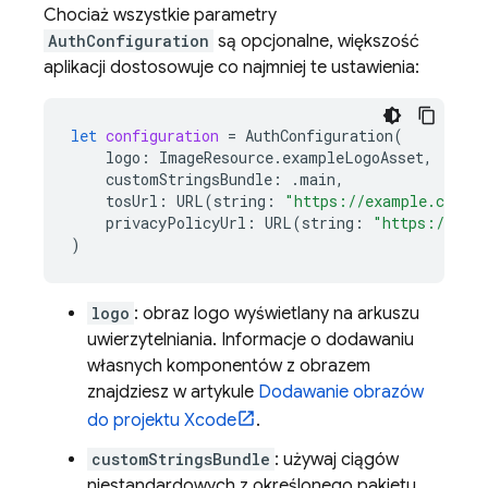
Chociaż wszystkie parametry
AuthConfiguration
są opcjonalne, większość
aplikacji dostosowuje co najmniej te ustawienia:
let
configuration
=
AuthConfiguration
(
logo
:
ImageResource
.
exampleLogoAsset
,
customStringsBundle
:
.
main
,
tosUrl
:
URL
(
string
:
"https://example.com/t
privacyPolicyUrl
:
URL
(
string
:
"https://exa
)
logo
: obraz logo wyświetlany na arkuszu
uwierzytelniania. Informacje o dodawaniu
własnych komponentów z obrazem
znajdziesz w artykule
Dodawanie obrazów
do projektu Xcode
.
customStringsBundle
: używaj ciągów
niestandardowych z określonego pakietu.