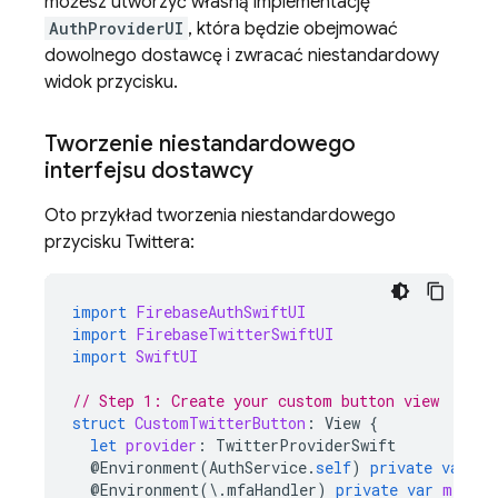
możesz utworzyć własną implementację
AuthProviderUI
, która będzie obejmować
dowolnego dostawcę i zwracać niestandardowy
widok przycisku.
Tworzenie niestandardowego
interfejsu dostawcy
Oto przykład tworzenia niestandardowego
przycisku Twittera:
import
FirebaseAuthSwiftUI
import
FirebaseTwitterSwiftUI
import
SwiftUI
// Step 1: Create your custom button view
struct
CustomTwitterButton
:
View
{
let
provider
:
TwitterProviderSwift
@
Environment
(
AuthService
.
self
)
private
var
au
@
Environment
(
\
.
mfaHandler
)
private
var
mfaHan