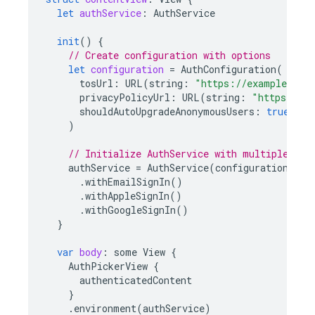
let
authService
:
AuthService
init
()
{
// Create configuration with options
let
configuration
=
AuthConfiguration
(
tosUrl
:
URL
(
string
:
"https://example.com
privacyPolicyUrl
:
URL
(
string
:
"https://ex
shouldAutoUpgradeAnonymousUsers
:
true
)
// Initialize AuthService with multiple pro
authService
=
AuthService
(
configuration
:
co
.
withEmailSignIn
()
.
withAppleSignIn
()
.
withGoogleSignIn
()
}
var
body
:
some
View
{
AuthPickerView
{
authenticatedContent
}
.
environment
(
authService
)