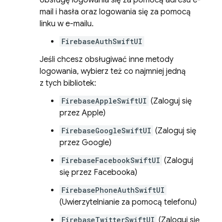
obsługę logowania się za pomocą adresu e-
mail i hasła oraz logowania się za pomocą
linku w e-mailu.
FirebaseAuthSwiftUI
Jeśli chcesz obsługiwać inne metody
logowania, wybierz też co najmniej jedną
z tych bibliotek:
FirebaseAppleSwiftUI
(Zaloguj się
przez Apple)
FirebaseGoogleSwiftUI
(Zaloguj się
przez Google)
FirebaseFacebookSwiftUI
(Zaloguj
się przez Facebooka)
FirebasePhoneAuthSwiftUI
(Uwierzytelnianie za pomocą telefonu)
FirebaseTwitterSwiftUI
(Zaloguj się