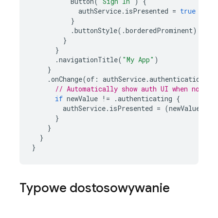
Button
(
"Sign In"
)
{
authService
.
isPresented
=
true
}
.
buttonStyle
(.
borderedProminent
)
}
}
.
navigationTitle
(
"My App"
)
}
.
onChange
(
of
:
authService
.
authenticationSta
// Automatically show auth UI when not au
if
newValue
!=
.
authenticating
{
authService
.
isPresented
=
(
newValue
==
}
}
}
}
Typowe dostosowywanie