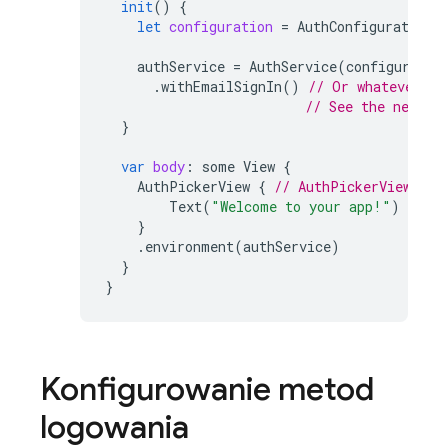
init
()
{
let
configuration
=
AuthConfiguration
(
authService
=
AuthService
(
configuratio
.
withEmailSignIn
()
// Or whatever si
// See the next s
}
var
body
:
some
View
{
AuthPickerView
{
// AuthPickerView (th
Text
(
"Welcome to your app!"
)
}
.
environment
(
authService
)
}
}
Konfigurowanie metod
logowania