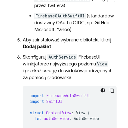
przez Twittera)
FirebaseOAuthSwiftUI
(standardowi
dostawcy OAuth i OIDC, np. GitHub,
Microsoft, Yahoo)
Aby zainstalować wybrane biblioteki, kliknij
Dodaj pakiet
.
Skonfiguruj
AuthService
FirebaseUI
w inicjatorze najwyższego poziomu
View
i przekaż usługę do widoków podrzędnych
za pomocą środowiska.
import
FirebaseAuthSwiftUI
import
SwiftUI
struct
ContentView
:
View
{
let
authService
:
AuthService