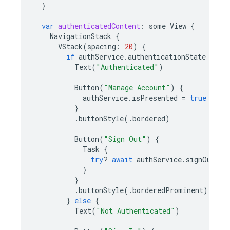
}
var
authenticatedContent
:
some
View
{
NavigationStack
{
VStack
(
spacing
:
20
)
{
if
authService
.
authenticationState
==
.
Text
(
"Authenticated"
)
Button
(
"Manage Account"
)
{
authService
.
isPresented
=
true
}
.
buttonStyle
(.
bordered
)
Button
(
"Sign Out"
)
{
Task
{
try
?
await
authService
.
signOut
()
}
}
.
buttonStyle
(.
borderedProminent
)
}
else
{
Text
(
"Not Authenticated"
)