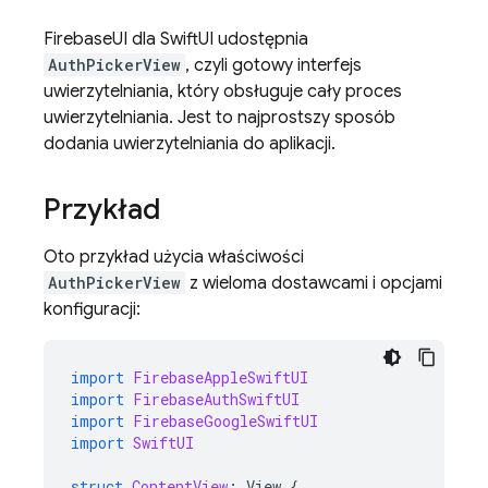
FirebaseUI dla SwiftUI udostępnia
AuthPickerView
, czyli gotowy interfejs
uwierzytelniania, który obsługuje cały proces
uwierzytelniania. Jest to najprostszy sposób
dodania uwierzytelniania do aplikacji.
Przykład
Oto przykład użycia właściwości
AuthPickerView
z wieloma dostawcami i opcjami
konfiguracji:
import
FirebaseAppleSwiftUI
import
FirebaseAuthSwiftUI
import
FirebaseGoogleSwiftUI
import
SwiftUI
struct
ContentView
:
View
{