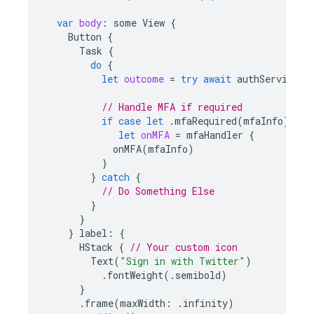
var
body
:
some
View
{
Button
{
Task
{
do
{
let
outcome
=
try
await
authService
.
s
// Handle MFA if required
if
case
let
.
mfaRequired
(
mfaInfo
)
=
o
let
onMFA
=
mfaHandler
{
onMFA
(
mfaInfo
)
}
}
catch
{
// Do Something Else
}
}
}
label
:
{
HStack
{
// Your custom icon
Text
(
"Sign in with Twitter"
)
.
fontWeight
(.
semibold
)
}
.
frame
(
maxWidth
:
.
infinity
)