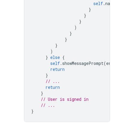
self
.
navigationCo
}
}
}
)
}
}
}
)
}
else
{
self
.
showMessagePrompt
(
error
.
local
return
}
// ...
return
}
// User is signed in
// ...
}