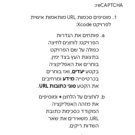
reCAPTCHA:
מוסיפים סכמות URL מותאמות אישית
לפרויקט Xcode:
פותחים את הגדרות
הפרויקט: לוחצים לחיצה
כפולה על שם הפרויקט
בתצוגת העץ בצד ימין.
בוחרים את האפליקציה
בקטע
יעדים
, ואז בוחרים
בכרטיסייה
מידע
ומרחיבים
את הקטע
סוגי כתובות URL
.
לוחצים על הלחצן
+
ומוסיפים
את מזהה האפליקציה
המקודד כסכימת כתובת
URL. משאירים את שאר
השדות ריקים.