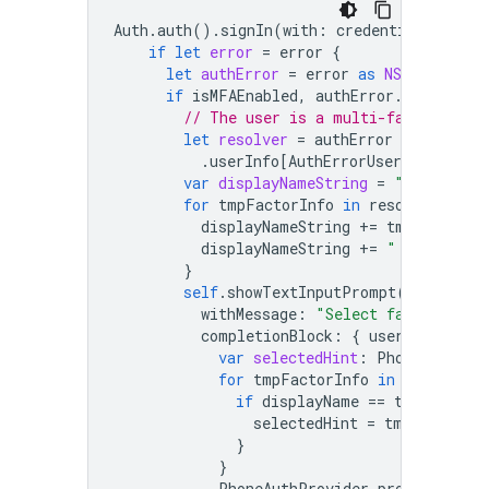
Auth
.
auth
().
signIn
(
with
:
credential
)
{
aut
if
let
error
=
error
{
let
authError
=
error
as
NSError
if
isMFAEnabled
,
authError
.
code
==
A
// The user is a multi-factor user
let
resolver
=
authError
.
userInfo
[
AuthErrorUserInfoMulti
var
displayNameString
=
""
for
tmpFactorInfo
in
resolver
.
hint
displayNameString
+=
tmpFactorIn
displayNameString
+=
" "
}
self
.
showTextInputPrompt
(
withMessage
:
"Select factor to s
completionBlock
:
{
userPressedOK
var
selectedHint
:
PhoneMultiFa
for
tmpFactorInfo
in
resolver
.
if
displayName
==
tmpFactorI
selectedHint
=
tmpFactorIn
}
}
PhoneAuthProvider
.
provider
()