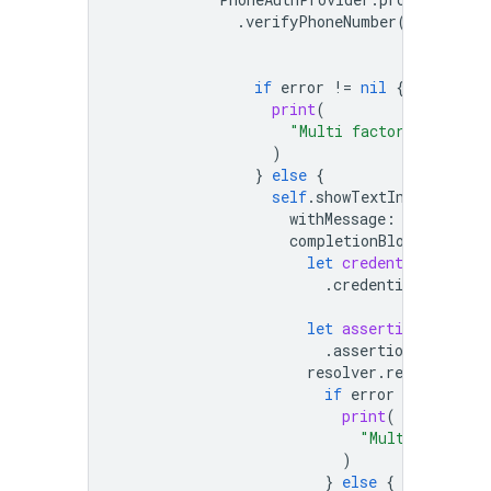
.
verifyPhoneNumber
(
with
:
sel
multiFact
.
session
if
error
!=
nil
{
print
(
"Multi factor start si
)
}
else
{
self
.
showTextInputPrompt
withMessage
:
"Verifica
completionBlock
:
{
use
let
credential
:
Phon
.
credential
(
withVe
verific
let
assertion
:
Multi
.
assertion
(
with
:
c
resolver
.
resolveSignI
if
error
!=
nil
{
print
(
"Multi factor 
)
}
else
{