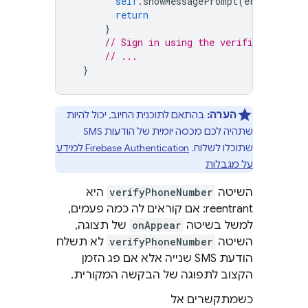
self
.
showMessagePrompt
(
error
.
local
return
}
// Sign in using the verificationID a
// ...
}
הערה:
בהתאם לתוכנית החיוב, יכול להיות
שתהיה לכם מכסה יומית של הודעות SMS
שתוכלו לשלוח.
Firebase Authentication
למידע
על מגבלות
השיטה
verifyPhoneNumber
היא
reentrant: אם קוראים לה כמה פעמים,
למשל בשיטה
onAppear
של תצוגה,
השיטה
verifyPhoneNumber
לא תשלח
הודעת SMS שנייה אלא אם פג הזמן
הקצוב לתפוגה של הבקשה המקורית.
כשמתקשרים אל