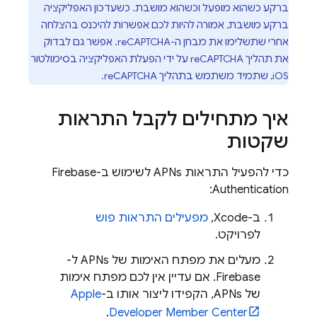
ברקע כשהוא מופעל וכשהוא מושבת. כשעדכון האפליקציה
ברקע מושבת, אמורה להיות לכם אפשרות להיכנס בהצלחה
אחרי שתשלימו את מבחן ה-reCAPTCHA. אפשר גם לבדוק
את תהליך reCAPTCHA על ידי הפעלת האפליקציה בסימולטור
iOS, שתמיד משתמש בתהליך reCAPTCHA.
איך מתחילים לקבל התראות
שקטות
כדי להפעיל התראות APNs לשימוש ב-
Firebase
:
Authentication
ב-Xcode,
מפעילים התראות פוש
לפרויקט.
מעלים את מפתח האימות של APNs ל-
Firebase. אם עדיין אין לכם מפתח אימות
של APNs, הקפידו ליצור אותו ב-
Apple
.
Developer Member Center