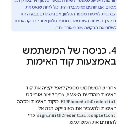
הודעות ה-SMS שאפשר לשלוח למספר טלפון יחיד בפרק זמן
מסוים. אם חורגים מהמגבלה הזו, יכול להיות שנאט את
הבקשות לאימות מספר הטלפון. אם נתקלתם בבעיה הזו
במהלך הפיתוח, השתמשו במספר טלפון אחר לבדיקה או נסו
לשלוח את הבקשה שוב מאוחר יותר.
כניסה של המשתמש
באמצעות קוד האימות
אחרי שהמשתמש מספק לאפליקציה את קוד
האימות מהודעת ה-SMS, צריך ליצור אובייקט
FIRPhoneAuthCredential
מקוד האימות ומזהה
האימות ולהעביר את האובייקט הזה אל
signInWithCredential:completion:
כדי
להחתים את המשתמש.