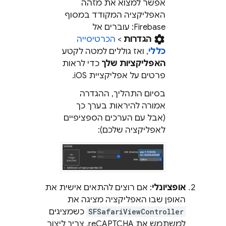
אפשר למצוא את מזהה
האפליקציה המקודד במסוף
Firebase
: עוברים אל
settings
הגדרות
>
הכרטיסייה
כללי
, ואז גוללים למטה לקטע
האפליקציות שלך
כדי לראות
פרטים על אפליקציית iOS.
בסיום התהליך, ההגדרה
אמורה להיראות בערך כך
(אבל עם הערכים הספציפיים
לאפליקציה שלכם):
אופציונלי
: אם רוצים להתאים אישית את
האופן שבו האפליקציה מציגה את
SFSafariViewController
כשמציגים
למשתמש את reCAPTCHA, צריך ליצור