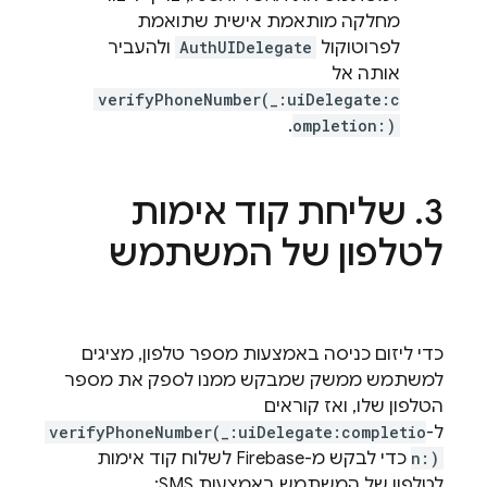
מחלקה מותאמת אישית שתואמת
לפרוטוקול
AuthUIDelegate
ולהעביר
אותה אל
verifyPhoneNumber(_:uiDelegate:c
.
ompletion:)
שליחת קוד אימות
לטלפון של המשתמש
כדי ליזום כניסה באמצעות מספר טלפון, מציגים
למשתמש ממשק שמבקש ממנו לספק את מספר
הטלפון שלו, ואז קוראים
ל-
verifyPhoneNumber(_:uiDelegate:completio
n:)
כדי לבקש מ-Firebase לשלוח קוד אימות
לטלפון של המשתמש באמצעות SMS: