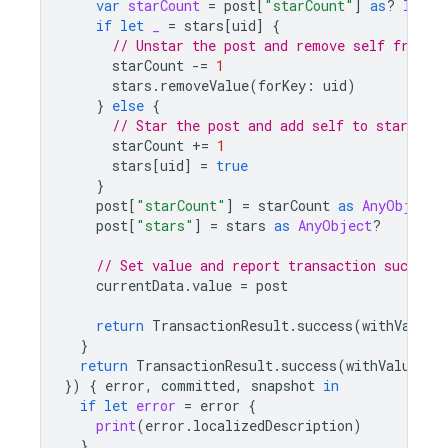
var
starCount
=
post
[
"starCount"
]
as
?
Int
?
if
let
_
=
stars
[
uid
]
{
// Unstar the post and remove self from s
starCount
-=
1
stars
.
removeValue
(
forKey
:
uid
)
}
else
{
// Star the post and add self to stars
starCount
+=
1
stars
[
uid
]
=
true
}
post
[
"starCount"
]
=
starCount
as
AnyObject
?
post
[
"stars"
]
=
stars
as
AnyObject
?
// Set value and report transaction success
currentData
.
value
=
post
return
TransactionResult
.
success
(
withValue
:
}
return
TransactionResult
.
success
(
withValue
:
c
})
{
error
,
committed
,
snapshot
in
if
let
error
=
error
{
print
(
error
.
localizedDescription
)
}