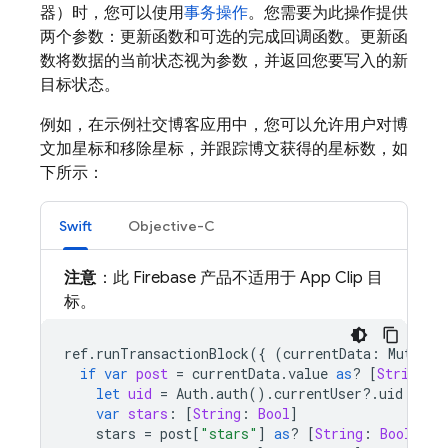
器）时，您可以使用
事务操作
。您需要为此操作提供
两个参数：更新函数和可选的完成回调函数。更新函
数将数据的当前状态视为参数，并返回您要写入的新
目标状态。
例如，在示例社交博客应用中，您可以允许用户对博
文加星标和移除星标，并跟踪博文获得的星标数，如
下所示：
Swift
Objective-C
注意
：此 Firebase 产品不适用于 App Clip 目
标。
ref
.
runTransactionBlock
({
(
currentData
:
Mutable
if
var
post
=
currentData
.
value
as
?
[
String
:
let
uid
=
Auth
.
auth
().
currentUser
?.
uid
{
var
stars
:
[
String
:
Bool
]
stars
=
post
[
"stars"
]
as
?
[
String
:
Bool
]
??