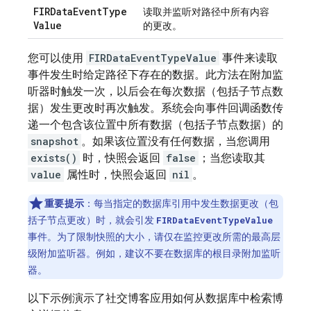
FIRData
Event
Type
读取并监听对路径中所有内容
Value
的更改。
您可以使用
FIRDataEventTypeValue
事件来读取
事件发生时给定路径下存在的数据。此方法在附加监
听器时触发一次，以后会在每次数据（包括子节点数
据）发生更改时再次触发。系统会向事件回调函数传
递一个包含该位置中所有数据（包括子节点数据）的
snapshot
。如果该位置没有任何数据，当您调用
exists()
时，快照会返回
false
；当您读取其
value
属性时，快照会返回
nil
。
重要提示
：每当指定的数据库引用中发生数据更改（包
括子节点更改）时，就会引发
FIRDataEventTypeValue
事件。为了限制快照的大小，请仅在监控更改所需的最高层
级附加监听器。例如，建议不要在数据库的根目录附加监听
器。
以下示例演示了社交博客应用如何从数据库中检索博