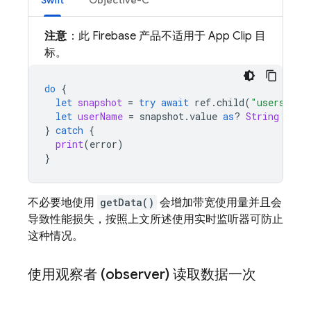
Swift
Objective-C
注意
：此 Firebase 产品不适用于 App Clip 目
标。
do
{
let
snapshot
=
try
await
ref
.
child
(
"users/
\(
u
let
userName
=
snapshot
.
value
as
?
String
??
"
}
catch
{
print
(
error
)
}
不必要地使用
getData()
会增加带宽使用量并且会
导致性能损失，按照上文所述使用实时监听器可防止
这种情况。
使用观察者 (observer) 读取数据一次