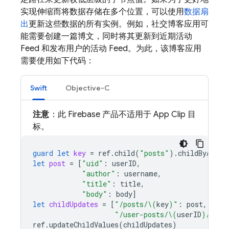
实现伸缩而将数据存储在多个位置，可以使用
数据扇
出
更新这些数据的所有实例。例如，社交博客应用可
能需要创建一篇博文，同时将其更新到近期活动
Feed 和发布用户的活动 Feed。为此，该博客应用
需要使用如下代码：
Swift
Objective-C
注意
：此 Firebase 产品不适用于 App Clip 目
标。
guard
let
key
=
ref
.
child
(
"posts"
).
childByAutoI
let
post
=
[
"uid"
:
userID
,
"author"
:
username
,
"title"
:
title
,
"body"
:
body
]
let
childUpdates
=
[
"/posts/
\(
key
)
"
:
post
,
"/user-posts/
\(
userID
)
/
\(
ke
ref
.
updateChildValues
(
childUpdates
)