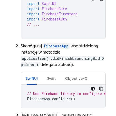
import
SwiftUI
import
FirebaseCore
import
FirebaseFirestore
import
FirebaseAuth
// ...
Skonfiguruj
FirebaseApp
współdzieloną
instancję w metodzie
application(_:didFinishLaunchingWithO
ptions:)
delegata aplikacji:
SwiftUI
Swift
Objective-C
// Use Firebase library to configure APIs
FirebaseApp
.
configure
()
Jeśli używasz SwiftUI, musisz utworzyć