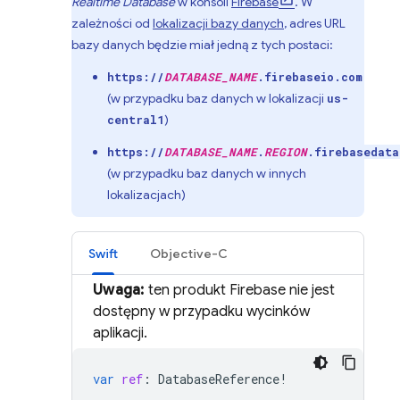
Realtime Database
w konsoli
Firebase
. W
zależności od
lokalizacji bazy danych
, adres URL
bazy danych będzie miał jedną z tych postaci:
https://
DATABASE_NAME
.firebaseio.com
(w przypadku baz danych w lokalizacji
us-
)
central1
https://
DATABASE_NAME
.
REGION
.firebasedata
(w przypadku baz danych w innych
lokalizacjach)
Swift
Objective-C
Uwaga:
ten produkt Firebase nie jest
dostępny w przypadku wycinków
aplikacji.
var
ref
:
DatabaseReference
!