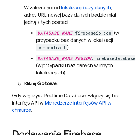
W zależności od
lokalizacji bazy danych
,
adres URL nowej bazy danych będzie miał
jedną z tych postaci:
DATABASE_NAME
.firebaseio.com
(w
przypadku baz danych w lokalizacji
us-central1
)
DATABASE_NAME
.
REGION
.firebasedatabas
(w przypadku baz danych w innych
lokalizacjach)
Kliknij
Gotowe
.
Gdy włączysz
Realtime Database
, włączy się też
interfejs API w
Menedżerze interfejsów API w
chmurze
.
Dodawanie
Firebase