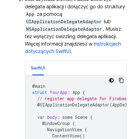
delegata aplikacji i dołączyć go do struktury
App
za pomocą
UIApplicationDelegateAdaptor
lub
NSApplicationDelegateAdaptor
. Musisz
też wyłączyć swizzling delegata aplikacji.
Więcej informacji znajdziesz w
instrukcjach
dotyczących SwiftUI
.
SwiftUI
@
main
struct
YourApp
:
App
{
// register app delegate for Firebase se
@
UIApplicationDelegateAdaptor
(
AppDelegat
var
body
:
some
Scene
{
WindowGroup
{
NavigationView
{
ContentView
()