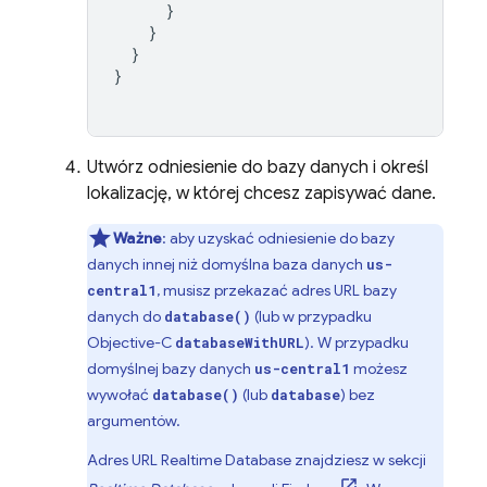
}
}
}
}
Utwórz odniesienie do bazy danych i określ
lokalizację, w której chcesz zapisywać dane.
Ważne
: aby uzyskać odniesienie do bazy
danych innej niż domyślna baza danych
us-
, musisz przekazać adres URL bazy
central1
danych do
(lub w przypadku
database()
Objective-C
). W przypadku
databaseWithURL
domyślnej bazy danych
możesz
us-central1
wywołać
(lub
) bez
database()
database
argumentów.
Adres URL
Realtime Database
znajdziesz w sekcji