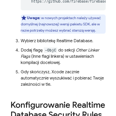
  https://github.com/firebase/firebase-ios
Uwaga:
w nowych projektach należy używać
domyślnej (najnowszej) wersji pakietu SDK, ale w
razie potrzeby możesz wybrać starszą wersję.
Wybierz bibliotekę
Realtime Database
.
Dodaj flagę
-ObjC
do sekcji
Other Linker
Flags
(Inne flagi linkera) w ustawieniach
kompilacji docelowej.
Gdy skończysz, Xcode zacznie
automatycznie wyszukiwać i pobierać Twoje
zależności w tle.
Konfigurowanie
Realtime
Database
Security Rules