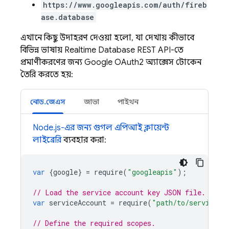
https://www.googleapis.com/auth/fireb
ase.database
এখানে কিছু উদাহরণ দেওয়া হলো, যা দেখায় কীভাবে
বিভিন্ন ভাষায়
Realtime Database
REST API-তে
প্রমাণীকরণের জন্য Google OAuth2 অ্যাক্সেস টোকেন
তৈরি করতে হয়:
নোড.জেএস
জাভা
পাইথন
Node.js-এর জন্য গুগল এপিআই ক্লায়েন্ট
লাইব্রেরি
ব্যবহার করা:
var
{
google
}
=
require
(
"googleapis"
);
// Load the service account key JSON file.
var
serviceAccount
=
require
(
"path/to/serviceAc
// Define the required scopes.