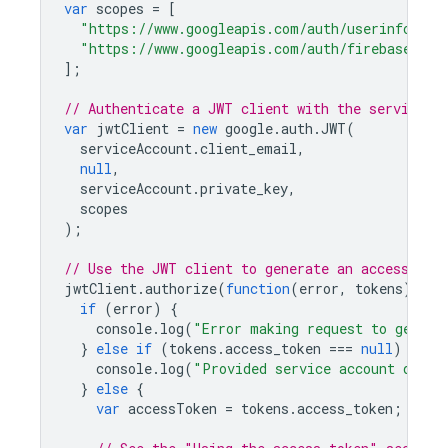
var
scopes
=
[
"https://www.googleapis.com/auth/userinfo.ema
"https://www.googleapis.com/auth/firebase.dat
];
// Authenticate a JWT client with the service a
var
jwtClient
=
new
google
.
auth
.
JWT
(
serviceAccount
.
client_email
,
null
,
serviceAccount
.
private_key
,
scopes
);
// Use the JWT client to generate an access tok
jwtClient
.
authorize
(
function
(
error
,
tokens
)
{
if
(
error
)
{
console
.
log
(
"Error making request to genera
}
else
if
(
tokens
.
access_token
===
null
)
{
console
.
log
(
"Provided service account does 
}
else
{
var
accessToken
=
tokens
.
access_token
;