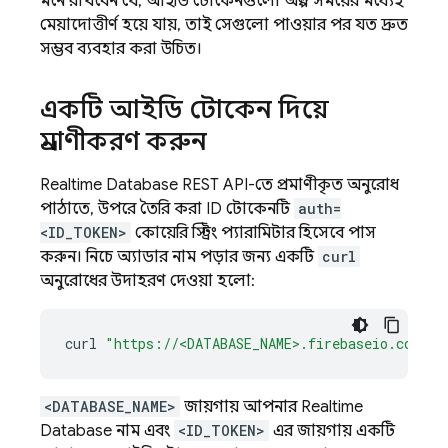
মনে রাখবেন যে, আইডি টোকেনগুলো অল্প সময়ের মধ্যেই
মেয়াদোত্তীর্ণ হয়ে যায়, তাই সেগুলো পাওয়ার পর যত দ্রুত
সম্ভব ব্যবহার করা উচিত।
একটি আইডি টোকেন দিয়ে
প্রমাণীকরণ করুন
Realtime Database
REST API-তে প্রমাণীকৃত অনুরোধ
পাঠাতে, উপরে তৈরি করা ID টোকেনটি
auth=
<ID_TOKEN>
কোয়েরি স্ট্রিং প্যারামিটার হিসেবে পাস
করুন। নিচে অ্যাডার নাম পড়ার জন্য একটি
curl
অনুরোধের উদাহরণ দেওয়া হলো:
curl
"https://<DATABASE_NAME>.firebaseio.com/us
<DATABASE_NAME>
জায়গায় আপনার
Realtime
Database
নাম এবং
<ID_TOKEN>
এর জায়গায় একটি