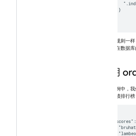
      ".ind
    }

App Hosting
  }

}
Hosting
与其他规则一样
Cloud Functions
都存储在数据库
Extensions
使用 ord
Firebase ML
相关产品
在此示例中，我
体育成绩排行榜
Cloud Messaging
Remote Config
{

  "scores":
    "bruhat
    "lambeo