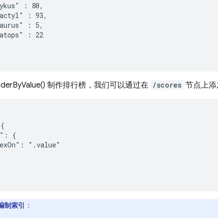
ykus" : 80,

actyl" : 93,

aurus" : 5,

atops" : 22

derByValue() 制作排行榜，我们可以通过在
/scores
节点上添
{

": {

exOn": ".value"

编制索引
：