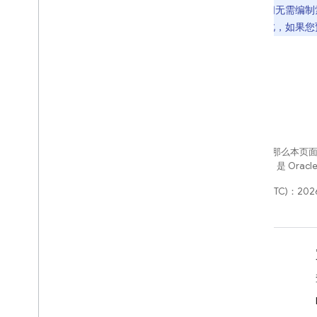
开发期间无需编制
差。因此，如果您
如未另行说明，那么本页
网站政策
。Java 是 Or
最后更新时间 (UTC)：2026
学习
开发者指南
SDK 和 API 参考文档