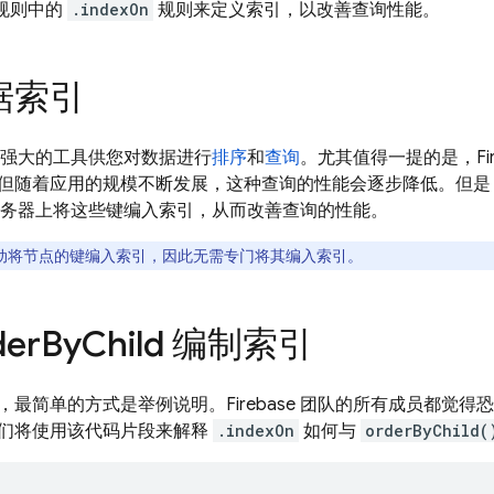
安全规则中的
.indexOn
规则来定义索引，以改善查询性能。
据索引
 提供了强大的工具供您对数据进行
排序
和
查询
。尤其值得一提的是，Fi
但随着应用的规模不断发展，这种查询的性能会逐步降低。但是，如果
 将在服务器上将这些键编入索引，从而改善查询的性能。
e 会自动将节点的键编入索引，因此无需专门将其编入索引。
er
By
Child 编制索引
，最简单的方式是举例说明。Firebase 团队的所有成员都觉
们将使用该代码片段来解释
.indexOn
如何与
orderByChild(