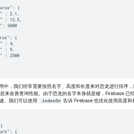
urus": {

" : 2.1,

" : 12.5,

": 5000

rus": {

" : 4,

" : 9,

" : 2500

用中，我们经常需要按照名字、高度和长度来对恐龙进行排序，
 这些信息来改善查询性能。由于恐龙的名字本身就是键，Firebas
键。我们可以使用
.indexOn
告诉 Firebase 也优化使用高
{

urs": {
