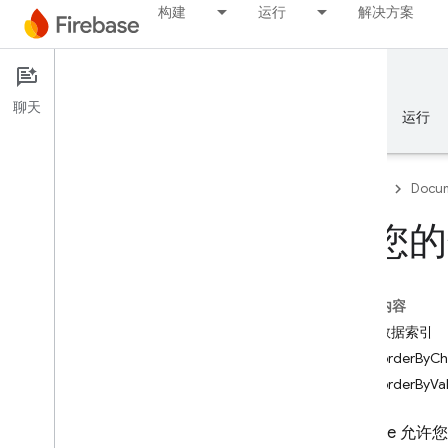
构建
运行
解决方案
Documentation
Realtime Database
聊天
概览
基础知识
AI
构建
运行
Firebase
Docum
为您的
概览
本页内容
Emulator Suite
定义数据索引
使用 orderByC
Authentication
使用 orderByV
电话号码验证
Firebase 