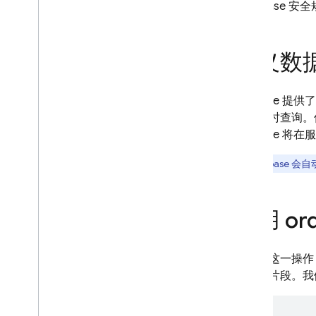
Database 
App Check
SQL Connect
定义数
Cloud Firestore
Firebase
Realtime Database
进行临时查询。
Firebase
简介
选择数据库
Firebas
i
OS+
Android
Web
使用 ord
Flutter
Admin
要介绍这一操作
REST
的代码片段。我
C++
Unity