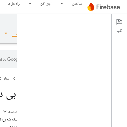
ساختن
اجرا کن
راه‌حل‌ها
Firebase Realtime Database
گپ
نمای کلی
مبانی
هوش مصنوعی
ساختن
نمای کلی
Firebase
اسناد
مجموعه شبیه ساز
بازیابی د
Authentication
در این صفحه
تایید شماره تلفن
قبل از اینکه شروع ک
بازیابی داده‌ها