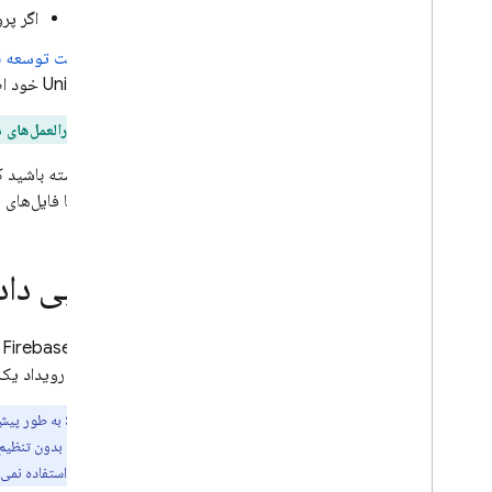
شروع کنید
اگر پر
داده های ساختار
کیت توسعه نرم‌افزاری
ذخیره داده ها
Unity خود اضافه کنید.
بازیابی داده ها
امنیت و قوانین
دستورالعمل‌های دق
استفاده و عملکرد
توجه داشته باشید که اضافه کردن Firebase به پ
مکان ها
مثال، شما فایل‌های پیکربندی Firebase را از کنسول دانلود می‌کنید، سپس آنها را
پشتیبان گیری خودکار
مشاهده و ویرایش داده ها در کنسول
با توابع ابری گسترش دهید
بازیابی داد
سری ویدیو: Firebase برای توسعه
دهندگان SQL
داده‌های Firebase یا با فراخوانی یک‌باره‌ی GetValueAsync() یا با اتصال به یک رویداد در یک مرجع
Storage
شنونده‌ی رویداد یک ب
توجه:
به طور پیش‌
قوانین امنیتی
برای شروع بدون تنظیم
برنامه شما استفاده نمی‌
App Hosting