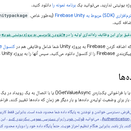
وژه یونیتی ندارید، می‌توانید یک
برنامه نمونه را
دانلود کنید.
 (SDK) مربوط به
Unity
Firebase
(به‌طور خاص،
nitypackage
یق برای این وظایف راه‌اندازی اولیه را در
«افزودن فایربیس به پروژه یونیتی خود»
ب
روژه Unity شما شامل وظایفی هم در
کنسول
e
 به پروژه Unity خود منتقل می‌کنید).
ه‌ها
ار برای وضعیت اولیه‌ی داده‌ها و بار دیگر هر زمان که داده‌ها تغییر کنند، فراخ
فرض، دسترسی خواندن و نوشتن به پایگاه داده شما محدود شده است، بنابراین فقط کاربران 
Authentication
، می‌توانید
قوانین خود را برای دسترسی عمومی پیکربندی کنید
. این 
کنند، باز باشد، بنابراین هنگام تنظیم احراز هویت، حتماً پایگاه داده خود را دوباره محدود کنی