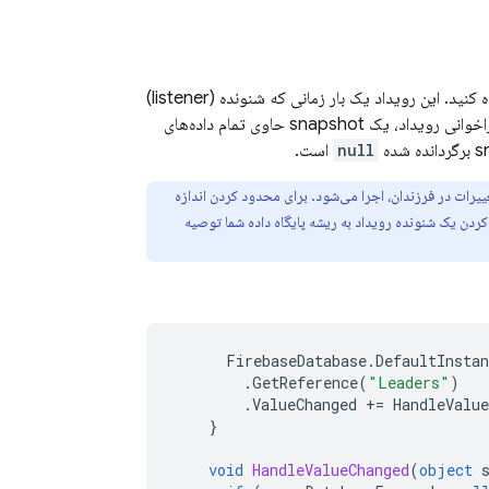
برای ثبت تغییرات محتوا در یک مسیر مشخص استفاده کنید. این رویداد یک بار زمانی که شنونده (listener)
متصل می‌شود و بار دیگر هر بار که داده‌ها، از جمله داده‌های فرزند، تغییر می‌کنند، فعال می‌شود. فراخوانی رویداد، یک snapshot حاوی تمام داده‌های
null
است.
غییرات در فرزندان، اجرا می‌شود. برای محدود کردن اندازه
ردن یک شنونده رویداد به ریشه پایگاه داده شما توصیه
FirebaseDatabase
.
DefaultInstan
.
GetReference
(
"Leaders"
)
.
ValueChanged
+=
HandleValue
}
void
HandleValueChanged
(
object