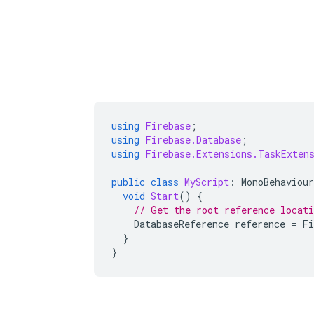
using
Firebase
;
using
Firebase.Database
;
using
Firebase.Extensions.TaskExten
public
class
MyScript
:
MonoBehaviour
void
Start
()
{
// Get the root reference locati
DatabaseReference
reference
=
Fi
}
}