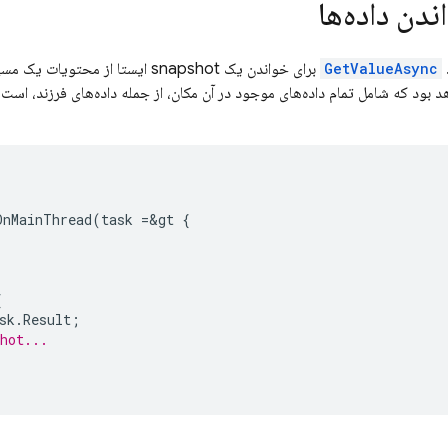
ندن داده‌ها
GetValueAsync
برای خواندن یک snapshot ایستا از محتویات یک مسیر مشخص، یک بار استفاده کنید. نتیجه‌ی task شامل
OnMainThread
(
task
=&
gt
{
{
sk
.
Result
;
hot...