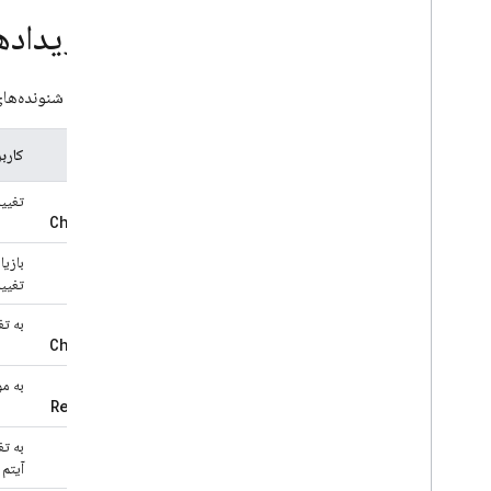
به رویداد
می‌توانید شنونده‌های رویداد (event listeners) را برای ثبت
رویداد
کارب
Value
تغیی
Changed
Child
بازیا
Added
تغییر
Child
به تغ
Changed
Child
به م
Removed
Child
به ت
Moved
آیتم