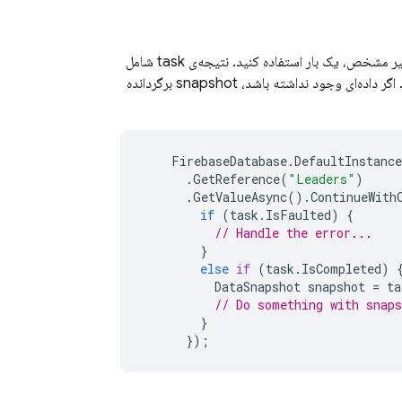
ای خواهد بود که شامل تمام داده‌های موجود در آن مکان، از جمله داده‌های فرزند، است. اگر داده‌ای وجود نداشته باشد، snapshot برگردانده
FirebaseDatabase
.
DefaultInstance
.
GetReference
(
"Leaders"
)
.
GetValueAsync
().
ContinueWith
if
(
task
.
IsFaulted
)
{
// Handle the error...
}
else
if
(
task
.
IsCompleted
)
DataSnapshot
snapshot
=
ta
// Do something with snaps
}
});