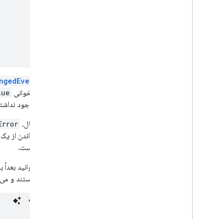
ngedEventArgs
است. فراخوانی
lue
آن مکان وجود نداشت
در این مثال،
Error
مجوز خواندن از یک مکان پایگاه داده Firebase را نداش
رخ داده است.
شما می‌توانید بعداً ب
موقتی هستند و می‌ت