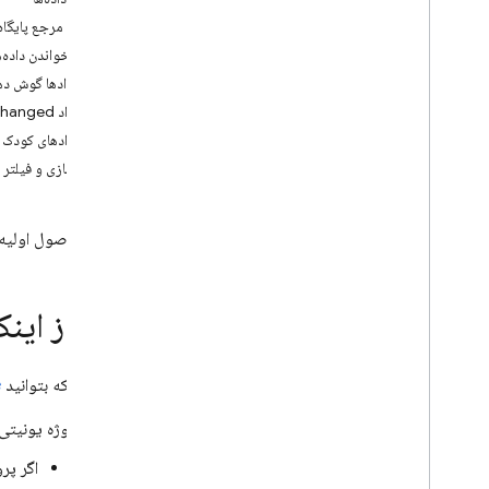
App Check
دریافت مرجع پایگاه 
یک بار خواندن داده‌ه
اتصال SQL
به رویدادها گوش ده
رویداد ValueChanged
Cloud Firestore
رویدادهای کودک
مرتب‌سازی و فیلتر ک
Realtime Database
مقدمه
این سند اصول اولیه بازیابی
یک پایگاه داده را انتخاب کنید
i
OS+
Android
قبل از این
Web
فلوت‌زنی
مدیر
قبل از اینکه بتوانید
e
REST
پروژه یونیتی 
C++
اگر پر
Unity