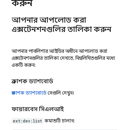
করুন
আপনার আপলোড করা
এক্সটেনশনগুলির তালিকা করুন
আপনার পাবলিশার আইডির অধীনে আপলোড করা
এক্সটেনশনগুলির তালিকা দেখতে, নিম্নলিখিতগুলির মধ্যে
একটি করুন:
প্রকাশক ড্যাশবোর্ড
প্রকাশক ড্যাশবোর্ডে
সেগুলি দেখুন।
ফায়ারবেস সিএলআই
ext:dev:list
কমান্ডটি চালান: