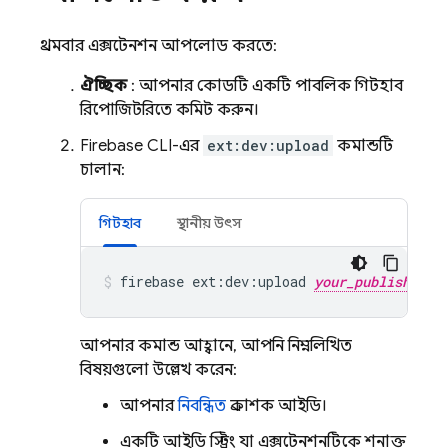
প্রথমবার এক্সটেনশন আপলোড করতে:
ঐচ্ছিক
: আপনার কোডটি একটি পাবলিক গিটহাব
রিপোজিটরিতে কমিট করুন।
Firebase CLI-এর
ext:dev:upload
কমান্ডটি
চালান:
গিটহাব
স্থানীয় উৎস
firebase
ext:dev:upload
your_publisher_i
আপনার কমান্ড আহ্বানে, আপনি নিম্নলিখিত
বিষয়গুলো উল্লেখ করেন:
আপনার
নিবন্ধিত
প্রকাশক আইডি।
একটি আইডি স্ট্রিং যা এক্সটেনশনটিকে শনাক্ত