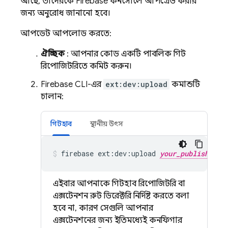
আছে, তাদেরকে
Firebase
কনসোলে আপগ্রেড করার
জন্য অনুরোধ জানানো হবে।
আপডেট আপলোড করতে:
ঐচ্ছিক
: আপনার কোড একটি পাবলিক গিট
রিপোজিটরিতে কমিট করুন।
Firebase CLI-এর
ext:dev:upload
কমান্ডটি
চালান:
গিটহাব
স্থানীয় উৎস
firebase
ext:dev:upload
your_publisher_i
এইবার আপনাকে গিটহাব রিপোজিটরি বা
এক্সটেনশন রুট ডিরেক্টরি নির্দিষ্ট করতে বলা
হবে না, কারণ সেগুলি আপনার
এক্সটেনশনের জন্য ইতিমধ্যেই কনফিগার