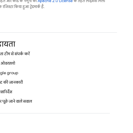
तहत और कोड के नमूनों को
Apache 2.0 License
के तहत लाइसेंस मिला
जिस्टर किया हुआ ट्रेडमार्क है.
ायता
ा टीम से संपर्क करें
क ओवरफ़्लो
gle group
क्ट की जानकारी
दिशानिर्देश
 पूछे जाने वाले सवाल