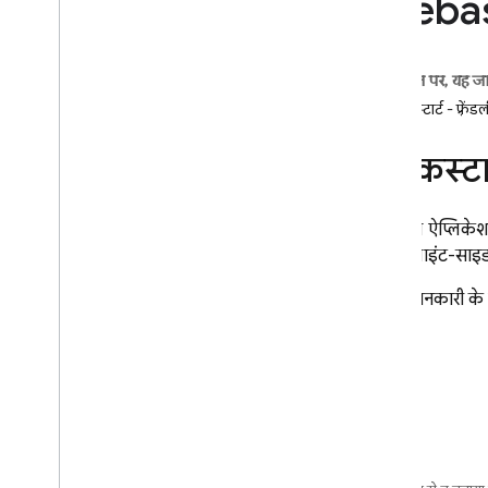
Fireba
इस्तेमाल
सीमाएं
और कीमत
निगरानी करना और समस्या हल करना
बैकअप और पॉइंट-इन-टाइम रिकवरी
इस पेज पर, यह ज
तकनीक और सबसे सही तरीके
क्विकस्टार्ट - फ़्रें
Cloud Firestore के इंटिग्रेशन
एपीआई और एसडीके का रेफ़रंस
क्विकस्टार
सैंपल
i
OS
इस सैंपल ऐप्लिकेशन
Android
क्वेरी, क्लाइंट-साइ
Web
ज़्यादा जानकारी क
Enterprise वर्शन
Enterprise वर्शन के मोड के बारे में खास
जानकारी
कोर और पाइपलाइन ऑपरेशन के साथ
नेटिव मोड
Mongo
DB के साथ काम करने वाला
Firestore