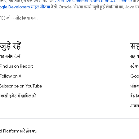
ाए, तब तक इस पेज की सामग्री को
Creative Commons Attribution 4.0 License
के 
gle Developers साइट नीतियां
देखें. Oracle और/या इससे जुड़ी हुई कंपनियों का, Java एक र
) को अपडेट किया गया.
जुड़े रहें
सह
यह ब्लॉग देखें
सहायत
Find us on Reddit
स्टै
Follow on X
Goo
Subscribe on YouTube
प्रॉड
किसी इवेंट में शामिल हों
ब्रैंड 
अक्सर
d Platform
सारे प्रॉडक्ट