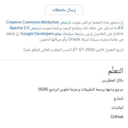
إرسال ملاحظات
إنّ محتوى هذه الصفحة مرخّص بموجب
ترخيص Creative Commons Attribution
4.0‏
ما لم يُنصّ على خلاف ذلك، ونماذج الرموز مرخّصة بموجب
ترخيص Apache 2.0‏
.
للاطّلاع على التفاصيل، يُرجى مراجعة
سياسات موقع Google Developers‏
. إنّ Java
هي علامة تجارية مسجَّلة لشركة Oracle و/أو شركائها التابعين.
تاريخ التعديل الأخير: 2026-07-27 (حسب التوقيت العالمي المتفَّق عليه)
التعلّم
دلائل المطوّرين
مرجع واجهة برمجة التطبيقات وحزمة تطوير البرامج (SDK)
النماذج
المكتبات
GitHub