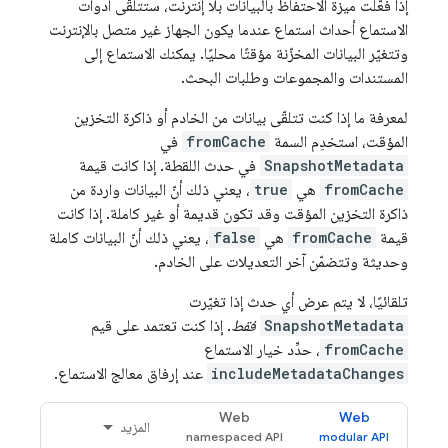
إذا فعّلت ميزة الاحتفاظ بالبيانات بلا إنترنت، ستتلقّى أدوات
الاستماع أحداث استماع عندما يكون الجهاز غير متصل بالإنترنت
وتتغيّر البيانات المخزّنة مؤقتًا محليًا. يمكنك الاستماع إلى
المستندات والمجموعات وطلبات البحث.
لمعرفة ما إذا كنت تتلقّى بيانات من الخادم أو ذاكرة التخزين
المؤقت، استخدِم السمة
fromCache
في
SnapshotMetadata
في حدث اللقطة. إذا كانت قيمة
fromCache
هي
true
، يعني ذلك أنّ البيانات واردة من
ذاكرة التخزين المؤقت وقد تكون قديمة أو غير كاملة. إذا كانت
قيمة
fromCache
هي
false
، يعني ذلك أنّ البيانات كاملة
وحديثة وتتضمّن آخر التعديلات على الخادم.
تلقائيًا، لا يتم عرض أي حدث إذا تغيّرت
SnapshotMetadata
فقط
. إذا كنت تعتمد على قيم
fromCache
، حدِّد خيار الاستماع
includeMetadataChanges
عند إرفاق معالج الاستماع.
Web
Web
المزيد