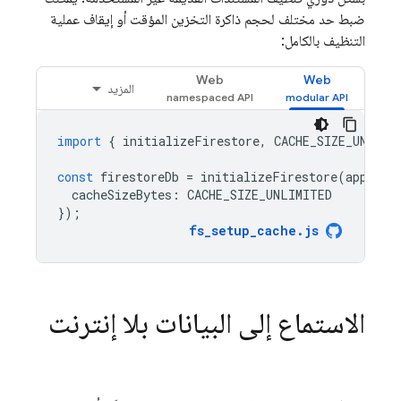
ضبط حد مختلف لحجم ذاكرة التخزين المؤقت أو إيقاف عملية
التنظيف بالكامل:
Web
Web
المزيد
import
{
initializeFirestore
,
CACHE_SIZE_UNLIMI
const
firestoreDb
=
initializeFirestore
(
app
,
{
cacheSizeBytes
:
CACHE_SIZE_UNLIMITED
});
fs_setup_cache
.
js
الاستماع إلى البيانات بلا إنترنت