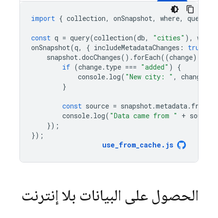
import
{
collection
,
onSnapshot
,
where
,
query
}
const
q
=
query
(
collection
(
db
,
"cities"
),
where
onSnapshot
(
q
,
{
includeMetadataChanges
:
true
},
snapshot
.
docChanges
().
forEach
((
change
)
=
>
{
if
(
change
.
type
===
"added"
)
{
console
.
log
(
"New city: "
,
change
.
do
}
const
source
=
snapshot
.
metadata
.
fromCa
console
.
log
(
"Data came from "
+
source
)
});
});
use_from_cache
.
js
الحصول على البيانات بلا إنترنت