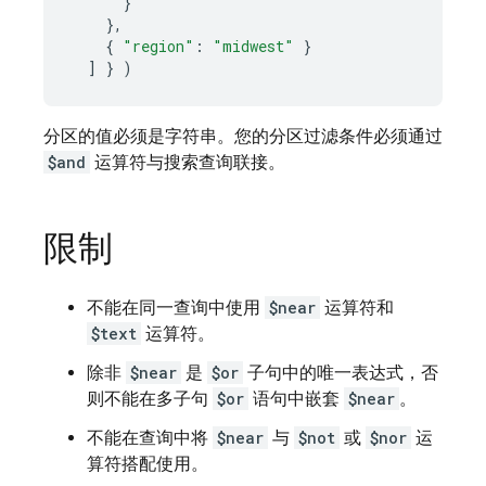
}
}
{
"region"
:
"midwest"
}
]
}
)
分区的值必须是字符串。您的分区过滤条件必须通过
$and
运算符与搜索查询联接。
限制
不能在同一查询中使用
$near
运算符和
$text
运算符。
除非
$near
是
$or
子句中的唯一表达式，否
则不能在多子句
$or
语句中嵌套
$near
。
不能在查询中将
$near
与
$not
或
$nor
运
算符搭配使用。