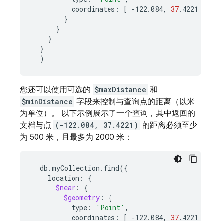
coordinates:
[
-122.084,
37
.4221
]
}
}
}
}
)
您还可以使用可选的
$maxDistance
和
$minDistance
字段来控制与查询点的距离（以米
为单位）。 以下示例展示了一个查询，其中返回的
文档与点
(-122.084, 37.4221)
的距离必须至少
为 500 米，且最多为 2000 米：
db.myCollection.find
({
location:
{
$near
:
{
$geometry
:
{
type:
'Point'
coordinates:
[
-122.084,
37
.4221
]