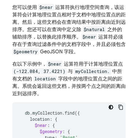
您可以使用
$near
运算符执行地理空间查询，该运
算符会计算地理位置点相对于文档中地理位置点的距
离。然后，这些文档会在查询结果中按距离由近到远
排序。您还可以在查询中定义除
$natural
之外的
辅助排序，以替换此排序顺序。
$near
运算符必须
存在于查询过滤条件中的文档字段中，并且必须包含
$geometry
GeoJSON 字段。
在以下示例中，
$near
运算符用于计算地理位置点
(-122.084, 37.4221)
与
myCollection.
中所
有文档的
location
字段中的地理位置点之间的距
离。系统会返回这些文档，并按两个点之间的距离由
近到远排序。
db.myCollection.find
({
location:
{
$near
:
{
$geometry
:
{
type:
'Point'