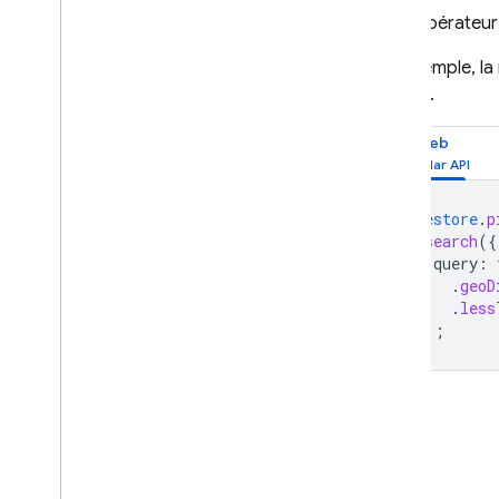
pipeline Firestore
Seul l'opérateur
Utiliser la recherche
textuelle avec les
Par exemple, la
opérations
indiqué.
Firestore Pipeline
Utiliser des requêtes
Web
géospatiales avec les
opérations
Firestore Pipeline
Supprimer vos données
firestore
.
p
.
search
(
{
Optimiser les performances
query
:
des requêtes et de
l'utilisation
.
geoD
.
less
Sécuriser et valider les
}
);
données
Utilisation
,
zones
géographiques et tarifs
Surveiller et résoudre des
problèmes
Sauvegardes et récupération à
un moment précis