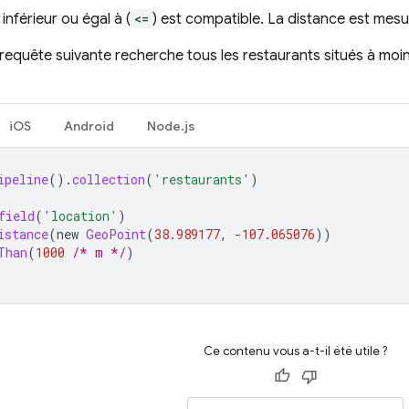
 inférieur ou égal à (
<=
) est compatible. La distance est mes
 requête suivante recherche tous les restaurants situés à mo
iOS
Android
Node.js
ipeline
()
.
collection
(
'restaurants'
)
field
(
'location'
)
istance
(
new
GeoPoint
(
38.989177
,
-107.065076
))
Than
(
1000
/* m */
)
Ce contenu vous a-t-il été utile ?