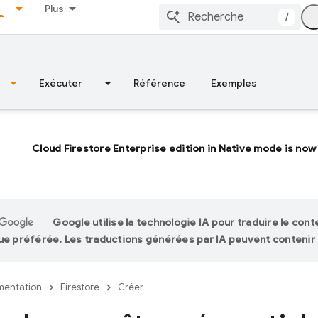
Plus
/
Exécuter
Référence
Exemples
Cloud Firestore Enterprise edition in Native mode is now 
Google utilise la technologie IA pour traduire le con
ue préférée. Les traductions générées par IA peuvent contenir 
entation
Firestore
Créer