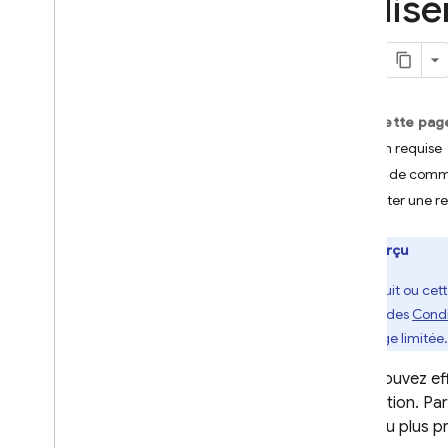
Utilis
problèmes
Sauvegardes et récupération à
un moment précis
Techniques et bonnes pratiques
Intégrations à Cloud Firestore
Sur cette pag
Documentation de référence sur
l'API et le SDK
Édition requise
Exemples
Avant de com
Exécuter une r
Édition Enterprise
Présentation des modes de
Aperçu
l'édition Enterprise
Mode natif avec les opérations
Ce produit ou cett
Core et Pipeline
service" des
Condi
Présentation du mode natif
en charge limitée.
dans l'édition Enterprise
Premiers pas avec le mode
Vous pouvez ef
natif
localisation. Pa
Migrer de l'édition Standard
triant du plus p
vers l'édition Enterprise