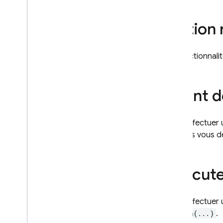
Gérer des bases de données
Gérer les données
Édition 
Ajouter des données à l'aide
des opérations
Firestore Core
La fonctionnali
Transactions et écritures par
lot
Contention de données
Avant 
dans une transaction
Indexer les données
Comportement des
Pour effectuer
données et gestion du cycle
de vie
lesquels vous d
Interroger des données
avec les opérations
Firestore Core
Exécute
Interroger des données
avec les opérations
Firestore Pipeline
Pour effectuer 
Modifier des données
search(...)
.
avec des opérations de