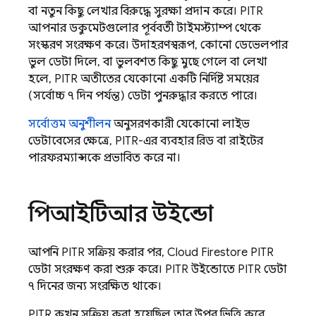
বা নতুন কিছু লেখার বিরুদ্ধে সুরক্ষা প্রদান করে। PITR
আপনার ডকুমেন্টগুলোর পূর্ববর্তী টাইমস্ট্যাম্প থেকে
সংস্করণ সংরক্ষণ করে। উদাহরণস্বরূপ, কোনো ডেভেলপার
ভুল ডেটা দিলে, বা ভুলবশত কিছু মুছে গেলে বা লেখা
হলে, PITR অতীতের যেকোনো একটি নির্দিষ্ট সময়ের
(সর্বোচ্চ ৭ দিন পর্যন্ত) ডেটা পুনরুদ্ধার করতে পারে।
সর্বোত্তম অনুশীলন
অনুসরণকারী যেকোনো লাইভ
ডেটাবেসের ক্ষেত্রে, PITR-এর ব্যবহার রিড বা রাইটের
পারফরম্যান্সকে প্রভাবিত করে না।
পিআইটিআর উইন্ডো
আপনি PITR সক্রিয় করার পর,
Cloud Firestore
PITR
ডেটা সংরক্ষণ করা শুরু করে। PITR উইন্ডোতে PITR ডেটা
৭ দিনের জন্য সংরক্ষিত থাকে।
PITR কখন সক্রিয় করা হয়েছিল তার উপর ভিত্তি করে