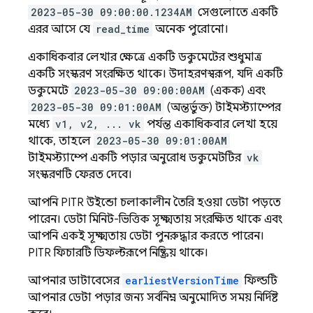
2023-05-30 09:00:00.1234AM
সেগুলোতে একটি
এরর আসে যে
read_time
অনেক পুরোনো।
একাধিকবার লেখার ক্ষেত্রে একটি ডকুমেন্টের শুধুমাত্র
একটি সংস্করণ সংরক্ষিত থাকে। উদাহরণস্বরূপ, যদি একটি
ডকুমেন্টে
2023-05-30 09:00:00AM
(একক) এবং
2023-05-30 09:01:00AM
(অন্তর্ভুক্ত) টাইমস্ট্যাম্পের
মধ্যে
v1, v2, ... vk
পর্যন্ত একাধিকবার লেখা হয়ে
থাকে, তাহলে
2023-05-30 09:01:00AM
টাইমস্ট্যাম্পে একটি পড়ার অনুরোধ ডকুমেন্টটির
vk
সংস্করণটি ফেরত দেবে।
আপনি PITR উইন্ডো চলাকালীন তৈরি হওয়া ডেটা পড়তে
পারেন। ডেটা মিনিট-ভিত্তিক সূক্ষ্মতায় সংরক্ষিত থাকে এবং
আপনি একই সূক্ষ্মতায় ডেটা পুনরুদ্ধার করতে পারেন।
PITR ফিচারটি ডিফল্টরূপে নিষ্ক্রিয় থাকে।
আপনার ডাটাবেসের
earliestVersionTime
ফিল্ডটি
আপনার ডেটা পড়ার জন্য সর্বনিম্ন অনুমোদিত সময় নির্দিষ্ট