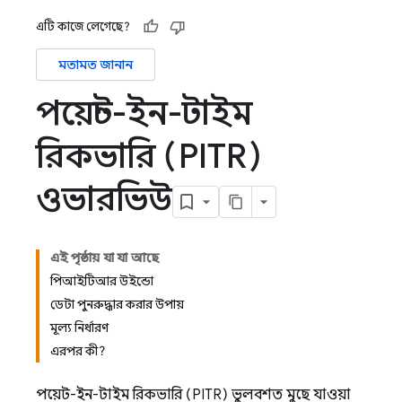
এটি কাজে লেগেছে?
মতামত জানান
পয়েন্ট-ইন-টাইম
রিকভারি (PITR)
ওভারভিউ
এই পৃষ্ঠায় যা যা আছে
পিআইটিআর উইন্ডো
ডেটা পুনরুদ্ধার করার উপায়
মূল্য নির্ধারণ
এরপর কী?
পয়েন্ট-ইন-টাইম রিকভারি (PITR) ভুলবশত মুছে যাওয়া