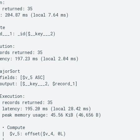
n:

 returned: 35

: 204.87 ms (local 7.64 ms)

te

d___1: _id($__key___2)

ution:

ords returned: 35

ency: 197.23 ms (local 2.04 ms)

ajorSort

fields: [$v_5 ASC]

output: [$__key___2, $record_1]

Execution:

 records returned: 35

 latency: 195.20 ms (local 28.42 ms)

 peak memory usage: 45.56 KiB (46,656 B)

 • Compute

 |  $v_5: offset($v_4, 0L)

|
