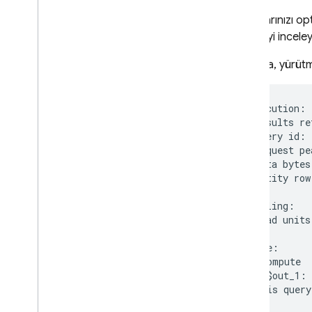
Sorgularınızı opt
makaleyi inceley
Aşağıda, yürütme
Execution:

 results re
 query id: 
 request pe
 data bytes
 entity row
Billing:

 read units
Tree:

• Compute

|  $out_1: 
|  is query
|
