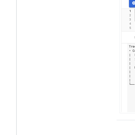
Verileri yönetin
Dizine ekleme verileri
Değişiklik akışlarıyla gerçek
zamanlı verileri okuma
Veri davranışı ve yaşam
döngüsü yönetimi
Desteklenen Mongo
DB veri
türleri
,
sürücüler ve özellikler
Verileri silin
Sorgu performansını
optimize etme
Optimize edilecek
sorguları belirleme
Sorgu açıklama aracıyla
sorgu yürütmeyi analiz
etme
Sorgu yürütmeyi optimize
etme
Sorgu yürütme referansı