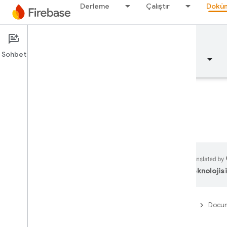
Derleme
Çalıştır
Doküm
Documentation
Firestore
Sohbet
Genel bakış
Temel bilgiler
Yapay zeka
Genel bakış
Emulator Suite
teknolojisi
Authentication
Firebase
Docum
Telefon Numarası Doğrulama