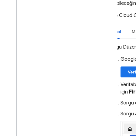
İzleme ve sorun giderme
kullanabileceğini
Yedekler ve belirli bir noktadan
önceyi kurtarma
Google Cloud 
Teknikler ve en iyi uygulamalar
Cloud Firestore entegrasyonları
Konsol
M
API ve SDK referansı
Örnekler
Sorgu Düzenl
Enterprise sürümü
Google
Enterprise sürümü modlarına
genel bakış
Veri
Core ve Pipeline işlemleriyle yerel
Veritab
mod
için
Fi
Mongo
DB uyumlu Firestore
Mongo
DB uyumluluğuna genel
Sorgu d
bakış
Sorgu a
Mongo
DB uyumluluğunu
kullanmaya başlama
Veritabanlarını yönetme
Veritabanına bağlanma