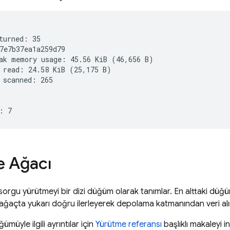
turned: 35

7e7b37ea1a259d79

ak memory usage: 45.56 KiB (46,656 B)

 read: 24.58 KiB (25,175 B)

 scanned: 265

e Ağacı
sorgu yürütmeyi bir dizi düğüm olarak tanımlar. En alttaki düğü
 ağaçta yukarı doğru ilerleyerek depolama katmanından veri alı
müyle ilgili ayrıntılar için
Yürütme referansı
başlıklı makaleyi i