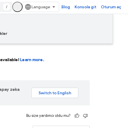
/
Blog
Konsola git
Oturum aç
kler
available!
Learn more.
 yapay zeka
Bu size yardımcı oldu mu?