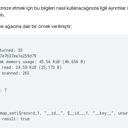
imize etmek için bu bilgileri nasıl kullanacağınızla ilgili ayrıntılar 
in.
 ağacına dair bir örnek verilmiştir:
turned: 35

7e7b37ea1a259d79

ak memory usage: 45.56 KiB (46,656 B)

 read: 24.58 KiB (25,175 B)

 scanned: 265

: 7

map_set($record_1, "__id__", $__id___1, "__key__", unset
 result: true
