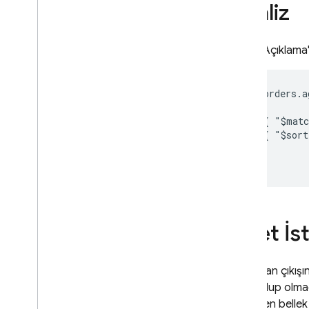
Gemini'ın yardımıyla
Analiz
MQL yazma
Metin arama özelliğini
kullanma
Sorgu Açıklama'n
Coğrafi sorguları
kullanma
db.orders.a
Kayıtlı sorguları kullanma
 [

Taşı
   { "$matc
Verilerin güvenliğini sağlayın ve
   { "$sort
doğrulayın
 ]

Kullanım
,
konumlar ve
fiyatlandırma
İzleme ve sorun giderme
Yedekler ve belirli bir noktadan
önceyi kurtarma
Özet İst
Realtime Database
Açıklanan çıkışı
sahip olup olmad
Storage
gösteren bellek i