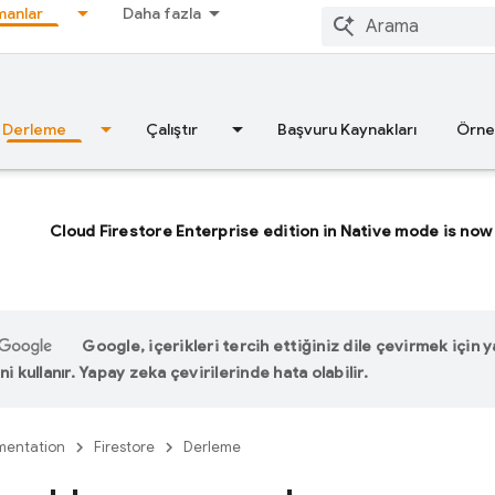
anlar
Daha fazla
Derleme
Çalıştır
Başvuru Kaynakları
Örne
Cloud Firestore Enterprise edition in Native mode is now 
Google, içerikleri tercih ettiğiniz dile çevirmek için
ni kullanır. Yapay zeka çevirilerinde hata olabilir.
entation
Firestore
Derleme