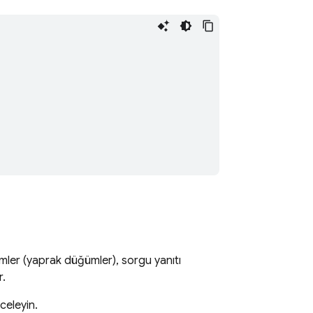
mler (yaprak düğümler), sorgu yanıtı
r.
nceleyin.