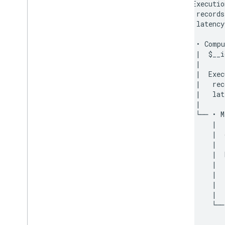
|  Executio
|   records
|   latency
|

└── • Compu
    |  $__i
    |

    |  Exec
    |   rec
    |   lat
    |

    └── • M
        |  
        |  
        |

        |  
        |  
        |  
        |  
        |

        └──
           
            