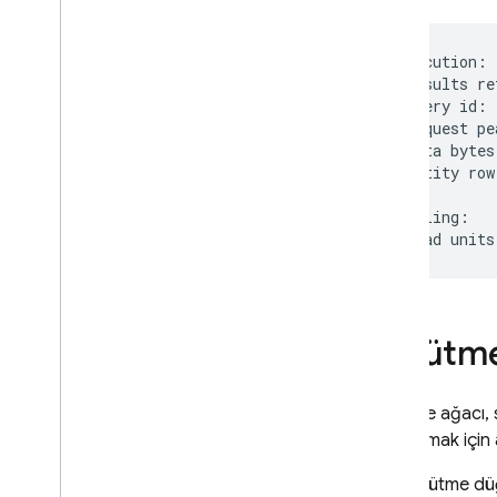
Güvenlik Kuralları
Execution:

App Hosting
 results re
 query id: 
 request pe
Hosting
 data bytes
 entity row
Cloud Functions
Billing:

Extensions
Firebase ML
Yürütm
İLGİLİ ÜRÜNLER
Cloud Messaging
Yürütme ağacı, 
Remote Config
oluşturmak için
Her yürütme düğü