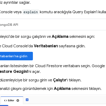
z ayrıntılar sağlar.
Console veya
explain
komutu aracılığıyla Query Explain'i kullan
ongoDB API
eyici'de bir sorgu çalıştırın ve
Açıklama
sekmesini açın:
 Cloud Console'da
Veritabanları
sayfasına gidin.
tabanları'na gidin
anları listesinden bir
Cloud Firestore
veritabanı seçin. Google
restore Gezgini
'ni açar.
üzenleyiciye bir sorgu girin ve
Çalıştır
'ı tıklayın.
nalizi çıkışını görüntülemek için
Açıklama
sekmesini tıklayın.