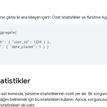
ın çıktısı iki ana bileşen içerir: Özet İstatistikler ve Yürütme A
ggregate(

h": { "user_id": 1234 } },

": { "date_placed": 1 } }

atistikler
n üst kısmında, yürütme istatistiklerinin özeti yer alır. Bir so
ığını belirlemek için bu istatistikleri kullanın. Ayrıca, sorgunuz
statistikleri de içerir.