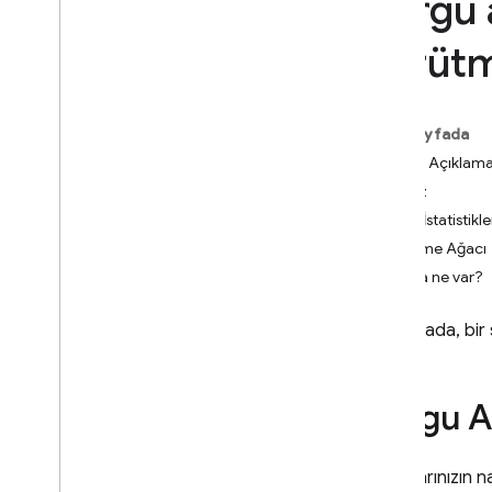
Sorgu 
App Check
yürütm
SQL Connect
Cloud Firestore
Bu sayfada
Giriş
Sorgu Açıklama
Cloud Firestore sürümleri
Analiz
Özet İstatistikle
Standart sürüm
Yürütme Ağacı
Keşfedin
Sırada ne var?
Temel işlemleri kullanmaya
başlama
Bu sayfada, bir 
Veritabanlarını yönetme
Verileri yönetin
Verilerin güvenliğini sağlayın ve
Sorgu A
doğrulayın
Çözümler
Kullanım
,
sınırlar ve fiyatlandırma
Sorgularınızın na