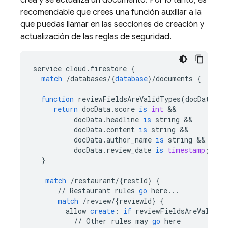
crea y se actualiza un documento. Por lo tanto, es
recomendable que crees una función auxiliar a la
que puedas llamar en las secciones de creación y
actualización de las reglas de seguridad.
service
cloud
.
firestore
{
match
/
databases
/
{
database
}
/
documents
{
function
reviewFieldsAreValidTypes
(
docData
)
{
return
docData
.
score
is
int
docData
.
headline
is
string
docData
.
content
is
string
docData
.
author_name
is
string
docData
.
review_date
is
timestamp
;
}
match
/
restaurant
/
{
restId
}
{
//
Restaurant
rules
go
here
...
match
/
review
/
{
reviewId
}
{
allow
create
:
if
reviewFieldsAreValidTy
//
Other
rules
may
go
here