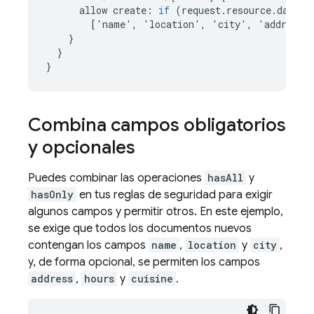
allow
create
:
if
(
request
.
resource
.
data
.
k
[
'
name
'
,
'
location
'
,
'
city
'
,
'
address
'
}
}
}
Combina campos obligatorios
y opcionales
Puedes combinar las operaciones
hasAll
y
hasOnly
en tus reglas de seguridad para exigir
algunos campos y permitir otros. En este ejemplo,
se exige que todos los documentos nuevos
contengan los campos
name
,
location
y
city
,
y, de forma opcional, se permiten los campos
address
,
hours
y
cuisine
.