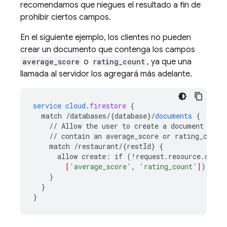
recomendamos que niegues el resultado a fin de
prohibir ciertos campos.
En el siguiente ejemplo, los clientes no pueden
crear un documento que contenga los campos
average_score
o
rating_count
, ya que una
llamada al servidor los agregará más adelante.
service
cloud
.
firestore
{
match
/databases/{database
}
/
documents
{
//
Allow
the
user
to
create
a
document
only
//
contain
an
average_score
or
rating_count
match
/restaurant/{restId
}
{
allow
create
:
if
(
!
request
.
resource
.
data
.
[
'average_score'
,
'rating_count'
]
));
}
}
}