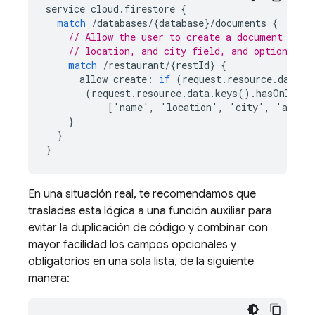
service
cloud
.
firestore
{
match
/
databases
/
{
database
}
/
documents
{
// Allow the user to create a document only
// location, and city field, and optionally
match
/
restaurant
/
{
restId
}
{
allow
create
:
if
(
request
.
resource
.
data
.
k
(
request
.
resource
.
data
.
keys
().
hasOnly
(
[
'
name
'
,
'
location
'
,
'
city
'
,
'
addre
}
}
}
En una situación real, te recomendamos que
traslades esta lógica a una función auxiliar para
evitar la duplicación de código y combinar con
mayor facilidad los campos opcionales y
obligatorios en una sola lista, de la siguiente
manera: