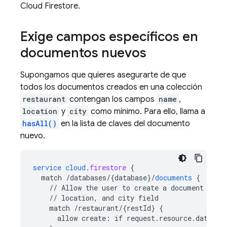
Cloud Firestore
.
Exige campos específicos en
documentos nuevos
Supongamos que quieres asegurarte de que
todos los documentos creados en una colección
restaurant
contengan los campos
name
,
location
y
city
como mínimo. Para ello, llama a
hasAll()
en la lista de claves del documento
nuevo.
service
cloud
.
firestore
{
match
/databases/{database
}
/
documents
{
//
Allow
the
user
to
create
a
document
only
//
location,
and
city
field
match
/restaurant/{restId
}
{
allow
create
:
if
request
.
resource
.
data
.
ke