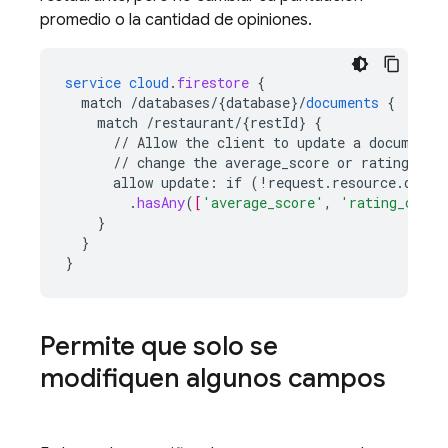
promedio o la cantidad de opiniones.
service
cloud
.
firestore
{
match
/databases/{database
}
/
documents
{
match
/restaurant/{restId
}
{
//
Allow
the
client
to
update
a
document
//
change
the
average_score
or
rating_cou
allow
update
:
if
(
!
request
.
resource
.
data
.
.
hasAny
(
[
'average_score'
,
'rating_count
}
}
}
Permite que solo se
modifiquen algunos campos