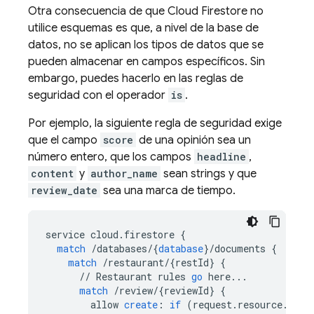
Otra consecuencia de que
Cloud Firestore
no
utilice esquemas es que, a nivel de la base de
datos, no se aplican los tipos de datos que se
pueden almacenar en campos específicos. Sin
embargo, puedes hacerlo en las reglas de
seguridad con el operador
is
.
Por ejemplo, la siguiente regla de seguridad exige
que el campo
score
de una opinión sea un
número entero, que los campos
headline
,
content
y
author_name
sean strings y que
review_date
sea una marca de tiempo.
service
cloud
.
firestore
{
match
/
databases
/
{
database
}
/
documents
{
match
/
restaurant
/
{
restId
}
{
//
Restaurant
rules
go
here
...
match
/
review
/
{
reviewId
}
{
allow
create
:
if
(
request
.
resource
.
data