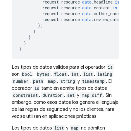
request
.
resource
.
data
.
headline
is
str
request
.
resource
.
data
.
content
is
stri
request
.
resource
.
data
.
author_name
is
request
.
resource
.
data
.
review_date
is
);
}
}
}
}
Los tipos de datos válidos para el operador
is
son
bool
,
bytes
,
float
,
int
,
list
,
latlng
,
number
,
path
,
map
,
string
y
timestamp
. El
operador
is
también admite tipos de datos
constraint
,
duration
,
set
y
map_diff
. Sin
embargo, como esos datos los genera el lenguaje
de las reglas de seguridad y no los clientes, rara
vez se utilizan en aplicaciones prácticas.
Los tipos de datos
list
y
map
no admiten