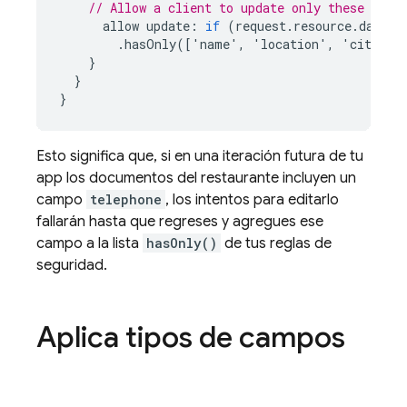
// Allow a client to update only these 6 fi
allow
update
:
if
(
request
.
resource
.
data
.
d
.
hasOnly
([
'
name
'
,
'
location
'
,
'
city
'
,
}
}
}
Esto significa que, si en una iteración futura de tu
app los documentos del restaurante incluyen un
campo
telephone
, los intentos para editarlo
fallarán hasta que regreses y agregues ese
campo a la lista
hasOnly()
de tus reglas de
seguridad.
Aplica tipos de campos