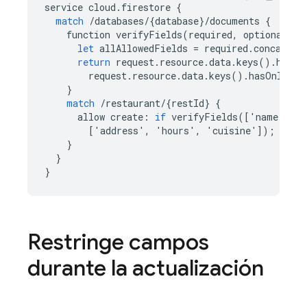
service
cloud
.
firestore
{
match
/
databases
/
{
database
}
/
documents
{
function
verifyFields
(
required
,
optional
)
{
let
allAllowedFields
=
required
.
concat
(
op
return
request
.
resource
.
data
.
keys
().
hasAl
request
.
resource
.
data
.
keys
().
hasOnly
(
al
}
match
/
restaurant
/
{
restId
}
{
allow
create
:
if
verifyFields
([
'
name
'
,
'
l
[
'
address
'
,
'
hours
'
,
'
cuisine
'
]);
}
}
}
Restringe campos
durante la actualización