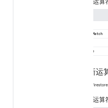
投影运算
运算符
$
$elem
Match
$meta
$slice
更新运
Cloud Firestore
数组运算