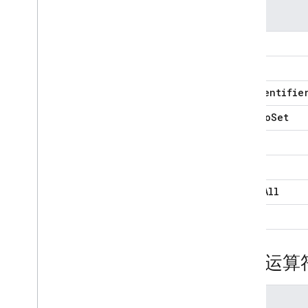
运算符
$
$[]
$[<identifie
$add
To
Set
$pop
$pull
$pull
All
$push
按位运算
运算符