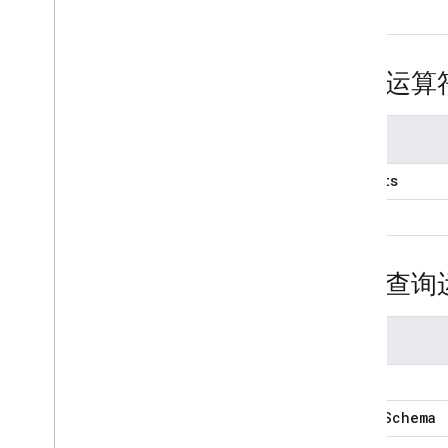
迁移
$nin
保护并验证数据
用量、营业地点和价格
元素运算
监控和问题排查
备份和时间点恢复
运算符
Realtime Database
$exists
Storage
$type
安全规则
评估查询
App Hosting
运算符
Hosting
$expr
Cloud Functions
$json
Schema