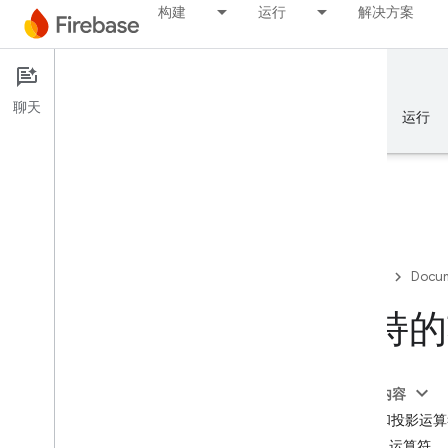
构建
运行
解决方案
Documentation
Firestore
聊天
概览
基础知识
AI
构建
运行
概览
Firebase
Docum
Emulator Suite
支持的
Authentication
本页内容
电话号码验证
查询和投影运算
数组运算符