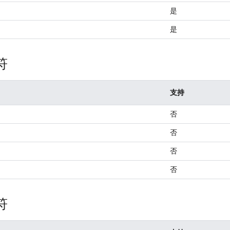
是
是
符
支持
否
否
否
否
符