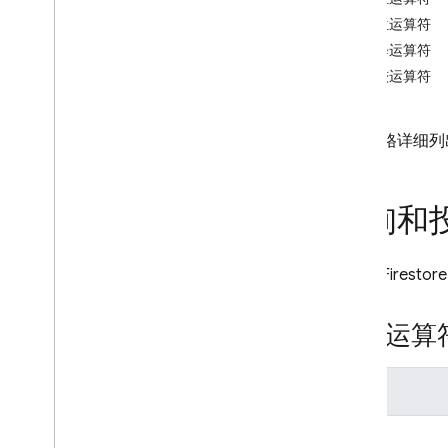
App Check
按位运算符
注释运算符
SQL Connect
比较运算符
Cloud Firestore
以下表格详细
简介
Cloud Firestore 版本
标准版
查询和
Discover
核心操作入门
Cloud Firestore
管理数据库
管理数据
数组运算
保护并验证数据
解决方案
用量、限额和定价
运算符
监控和问题排查
$all
备份和时间点恢复