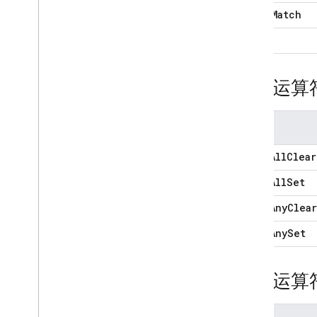
$elem
Match
技巧和最佳实践
Cloud Firestore 集成
$size
API 和 SDK 参考文档
示例
按位运算
企业版
企业版模式概览
运算符
原生模式，支持核心操作和流水线
操作
$bits
All
Clear
与 Mongo
DB 兼容的 Firestore
$bits
All
Set
Mongo
DB 兼容性概览
开始使用 Mongo
DB 兼容性
$bits
Any
Clear
管理数据库
$bits
Any
Set
连接到数据库
管理数据
为数据编制索引
注释运算
使用变更数据流读取实时数
据