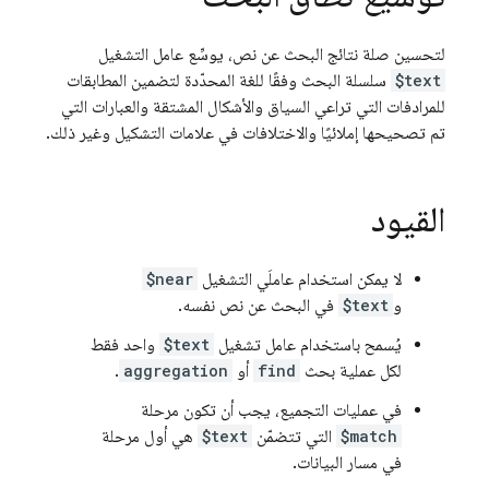
لتحسين صلة نتائج البحث عن نص، يوسِّع عامل التشغيل
$text
سلسلة البحث وفقًا للغة المحدّدة لتضمين المطابقات
للمرادفات التي تراعي السياق والأشكال المشتقة والعبارات التي
تم تصحيحها إملائيًا والاختلافات في علامات التشكيل وغير ذلك.
القيود
لا يمكن استخدام عاملَي التشغيل
$near
و
$text
في البحث عن نص نفسه.
يُسمح باستخدام عامل تشغيل
$text
واحد فقط
لكل عملية بحث
find
أو
aggregation
.
في عمليات التجميع، يجب أن تكون مرحلة
$match
التي تتضمّن
$text
هي أول مرحلة
في مسار البيانات.