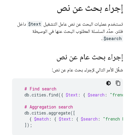
إجراء بحث عن نص
تستخدم عمليات البحث عن نص عامل التشغيل
$text
داخل
فلتر. حدِّد السلسلة المطلوب البحث عنها في الوسيطة
.
$search
إجراء بحث عام عن نص
شغِّل الأمر التالي لإجراء بحث عام عن نص:
# Find search
db.cities.find
({
$text
:
{
$search
:
"french br
# Aggregation search
db.cities.aggregate
([
{
$match
:
{
$text
:
{
$search
:
"french bread
])
;