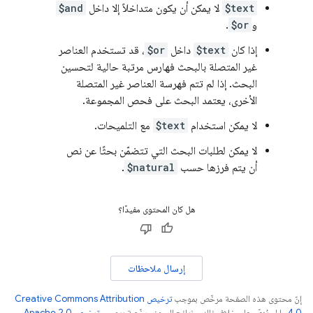
$text
لا يمكن أن يكون متداخلاً إلا داخل
$and
و
$or
.
إذا كان
$text
داخل
$or
، قد تستخدم العناصر
غير المتصلة بالبحث فهارس مرتبة حالية لتحسين
البحث. إذا لم تتم فهرسة العناصر غير المتصلة
الأخرى، يعتمد البحث على فحص المجموعة.
لا يمكن استخدام
$text
مع التلميحات.
لا يمكن لطلبات البحث التي تتضمّن بحثًا عن نص
أن يتم فرزها حسب
$natural
.
هل كان المحتوى مفيدًا؟
إرسال ملاحظات
إنّ محتوى هذه الصفحة مرخّص بموجب
ترخيص Creative Commons Attribution
4.0‏
ما لم يُنصّ على خلاف ذلك، ونماذج الرموز مرخّصة بموجب
ترخيص Apache 2.0‏
.