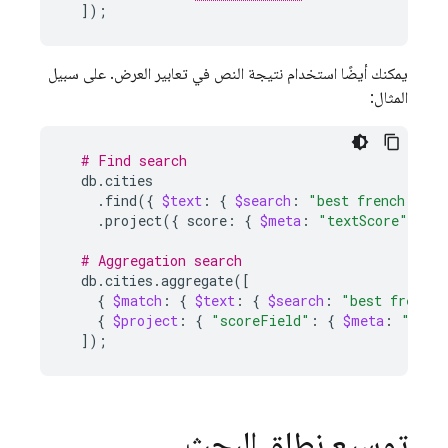
])
;
يمكنك أيضًا استخدام نتيجة النص في تعابير العرض. على سبيل
المثال:
# Find search
.find
({
$text
:
{
$search
:
"best french brea
.project
({
score:
{
$meta
:
"textScore"
}
}
# Aggregation search
db.cities.aggregate
([
{
$match
:
{
$text
:
{
$search
:
"best french 
{
$project
:
{
"scoreField"
:
{
$meta
:
"text
])
;
توسيع نطاق البحث