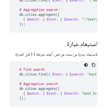
db.cities.find
({
$text
:
{
$search
:
"\"best\" 
# Aggregation search
db.cities.aggregate
([
{
$match
:
{
$text
:
{
$search
:
"\"best\" \"f
])
;
استبعاد عبارة
لاستبعاد عبارة من بحث عن نص، أضِف شرطة (-) قبل العبارة:
# Find search
db.cities.find
({
$text
:
{
$search
:
"best brea
# Aggregation search
db.cities.aggregate
([
{
$match
:
{
$text
:
{
$search
:
"best bread -
])
;