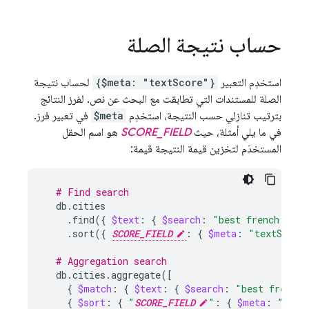
حساب نتيجة الصلة
استخدِم التعبير
{$meta: "textScore"}
لحساب نتيجة
الصلة للمستندات التي تطابقت مع البحث عن نص. لفرز النتائج
بترتيب تنازلي حسب النتيجة، استخدِم
$meta
في تعبير فرز.
في ما يلي أمثلة، حيث
SCORE_FIELD
هو اسم الحقل
المستخدَم لتخزين قيمة النتيجة قيمة:
# Find search
.find
({
$text
:
{
$search
:
"best french brea
.sort
({
SCORE_FIELD
:
{
$meta
:
"textScore
# Aggregation search
db.cities.aggregate
([
{
$match
:
{
$text
:
{
$search
:
"best french 
{
$sort
:
{
"
SCORE_FIELD
"
:
{
$meta
:
"text