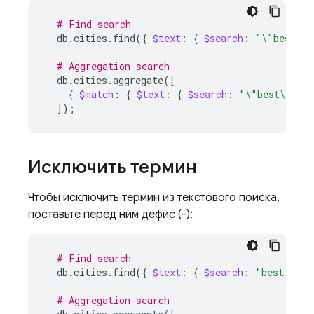
# Find search
db.cities.find
({
$text
:
{
$search
:
"\"best\" 
# Aggregation search
db.cities.aggregate
([
{
$match
:
{
$text
:
{
$search
:
"\"best\" \"f
])
;
Исключить термин
Чтобы исключить термин из текстового поиска,
поставьте перед ним дефис (-):
# Find search
db.cities.find
({
$text
:
{
$search
:
"best brea
# Aggregation search