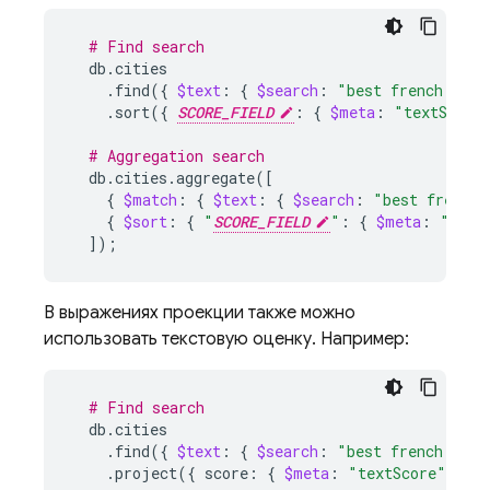
# Find search
.find
({
$text
:
{
$search
:
"best french brea
.sort
({
SCORE_FIELD
:
{
$meta
:
"textScore
# Aggregation search
db.cities.aggregate
([
{
$match
:
{
$text
:
{
$search
:
"best french 
{
$sort
:
{
"
SCORE_FIELD
"
:
{
$meta
:
"text
])
;
В выражениях проекции также можно
использовать текстовую оценку. Например:
# Find search
.find
({
$text
:
{
$search
:
"best french brea
.project
({
score:
{
$meta
:
"textScore"
}
}