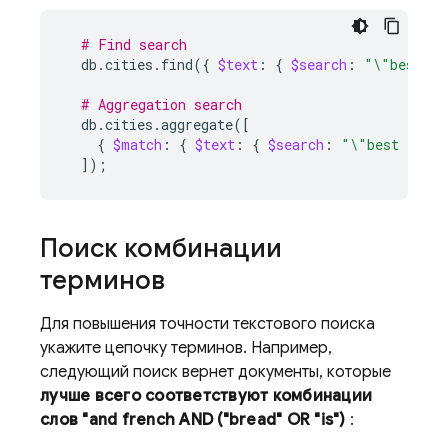
# Find search
db.cities.find
({
$text
:
{
$search
:
"\"best fr
# Aggregation search
db.cities.aggregate
([
{
$match
:
{
$text
:
{
$search
:
"\"best frenc
])
;
Поиск комбинации
терминов
Для повышения точности текстового поиска
укажите цепочку терминов. Например,
следующий поиск вернет документы, которые
лучше всего соответствуют комбинации
слов "and french AND ("bread" OR "is")
: