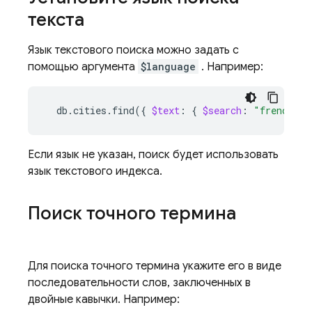
текста
Язык текстового поиска можно задать с
помощью аргумента
$language
. Например:
db.cities.find
({
$text
:
{
$search
:
"french br
Если язык не указан, поиск будет использовать
язык текстового индекса.
Поиск точного термина
Для поиска точного термина укажите его в виде
последовательности слов, заключенных в
двойные кавычки. Например: