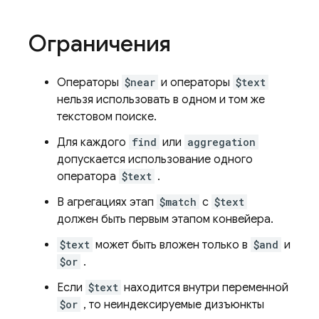
Ограничения
Операторы
$near
и операторы
$text
нельзя использовать в одном и том же
текстовом поиске.
Для каждого
find
или
aggregation
допускается использование одного
оператора
$text
.
В агрегациях этап
$match
с
$text
должен быть первым этапом конвейера.
$text
может быть вложен только в
$and
и
$or
.
Если
$text
находится внутри переменной
$or
, то неиндексируемые дизъюнкты