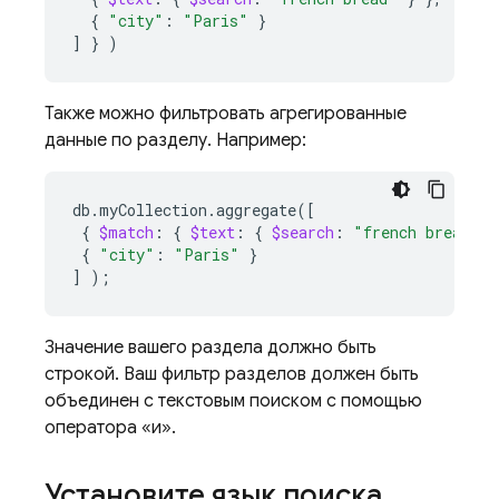
{
"city"
:
"Paris"
}
]
}
)
Также можно фильтровать агрегированные
данные по разделу. Например:
db.myCollection.aggregate
([
{
$match
:
{
$text
:
{
$search
:
"french bread"
}
{
"city"
:
"Paris"
}
]
)
;
Значение вашего раздела должно быть
строкой. Ваш фильтр разделов должен быть
объединен с текстовым поиском с помощью
оператора «и».
Установите язык поиска