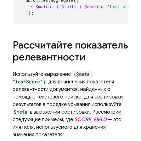
db.cities.aggregate
([
{
$match
:
{
$text
:
{
$search
:
"best bread -
])
;
Рассчитайте показатель
релевантности
Используйте выражение
{$meta:
"textScore"}
для вычисления показателя
релевантности документов, найденных с
помощью текстового поиска. Для сортировки
результатов в порядке убывания используйте
$meta
в выражении сортировки. Рассмотрим
следующие примеры, где
SCORE_FIELD
— это
имя поля, используемого для хранения
значения показателя: