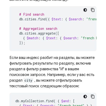
# Find search
db.cities.find
({
$text
:
{
$search
:
"french br
# Aggregation search
db.cities.aggregate
([
{
$match
:
{
$text
:
{
$search
:
"french bread
])
;
Если ваш индекс разбит на разделы, вы можете
фильтровать результаты по разделу, включив
раздел в фильтр равенства "И" в вашем
поисковом запросе. Например, если у вас есть
раздел
city
, вы можете отфильтровать
текстовый поиск следующим образом:
db.myCollection.find
(
{
$and
:
[
{
$text
:
{
$search
:
"french bread"
}
}