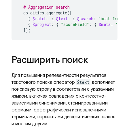
# Aggregation search
db.cities.aggregate
([
{
$match
:
{
$text
:
{
$search
:
"best french 
{
$project
:
{
"scoreField"
:
{
$meta
:
"text
])
;
Расширить поиск
Для повышения релевантности результатов
текстового поиска оператор
$text
дополняет
поисковую строку в соответствии с указанным
языком, включая совпадения с контекстно-
зависимыми синонимами, стеммированными
формами, орфографически исправленными
терминами, вариантами диакритических знаков
и многим другим.