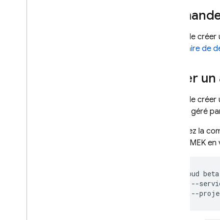
Demander
Gérer des bases de données
Se connecter à une base de
données
Avant de créer 
Gérer les données
formulaire de 
Migrer
Sécuriser et valider les
Créer un
données
Identity and
Avant de créer
Access Management (IAM)
service géré pa
Configurer l'accès privé à
Google avec la
Exécutez la c
compatibilité Mongo
DB
la clé CMEK en 
VPC Service Controls
Chiffrement côté serveur
Sécuriser les données avec
gcloud
beta
des clés de chiffrement
--servi
gérées par le client (CMEK)
--proje
À propos de CMEK
Utiliser CMEK