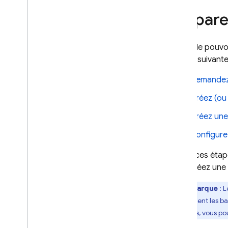
Surveiller et résoudre des
problèmes
Prépare
Sauvegardes et récupération à
un moment précis
Avant de pouvo
Techniques et bonnes pratiques
étapes suivante
Intégrations à Cloud Firestore
Documentation de référence sur
Demandez 
l'API et le SDK
Exemples
Créez (ou
Édition Enterprise
Créez une
Présentation des modes de
Configure
l'édition Enterprise
Mode natif avec les opérations
Suivez ces éta
Core et Pipeline
vous créez une 
Firestore compatible avec Mongo
DB
Remarque
: 
Présentation de la
qui contient les 
compatibilité avec Mongo
DB
Toutefois, vous p
Premiers pas avec la
compatibilité Mongo
DB