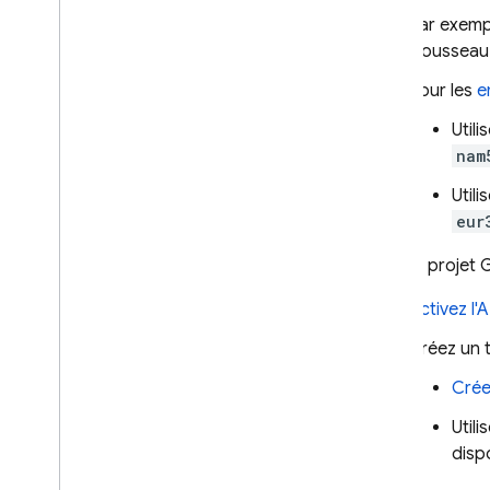
Par exemp
Extensions
trousseau
Firebase ML
Pour les
e
PRODUITS ASSOCIÉS
Util
nam
Cloud Messaging
Util
Remote Config
eur
Dans le projet
G
Activez l
Créez un t
Crée
Util
disp