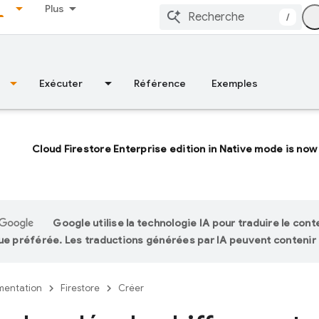
Plus
/
Exécuter
Référence
Exemples
Cloud Firestore Enterprise edition in Native mode is now 
Google utilise la technologie IA pour traduire le con
ue préférée. Les traductions générées par IA peuvent contenir 
entation
Firestore
Créer