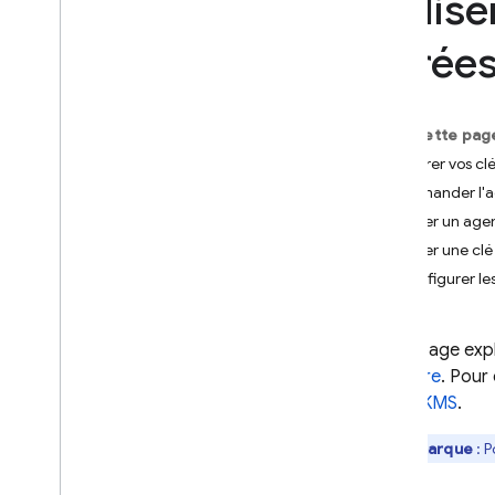
Utilis
App Check
gérées
SQL Connect
Sur cette pag
Cloud Firestore
Préparer vos c
Présentation
Demander l'a
Éditions Cloud Firestore
Créer un agen
Créer une clé
Édition Standard
Configurer le
Découvrir
Premiers pas avec les opérations
principales
Cette page exp
Gérer des bases de données
Firestore
. Pour
Gérer les données
Cloud KMS
.
Sécuriser et valider les données
Solutions
Remarque
: P
Utilisation
,
limites et tarifs