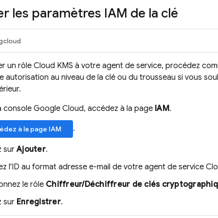
r les paramètres IAM de la clé
gcloud
uer un rôle Cloud KMS à votre agent de service, procédez co
 autorisation au niveau de la clé ou du trousseau si vous sou
érieur.
a console Google Cloud, accédez à la page
IAM
.
.
édez à la page IAM
z sur
Ajouter
.
sez l'ID au format adresse e-mail de votre agent de service
Clo
onnez le rôle
Chiffreur/Déchiffreur de clés cryptographi
z sur
Enregistrer
.