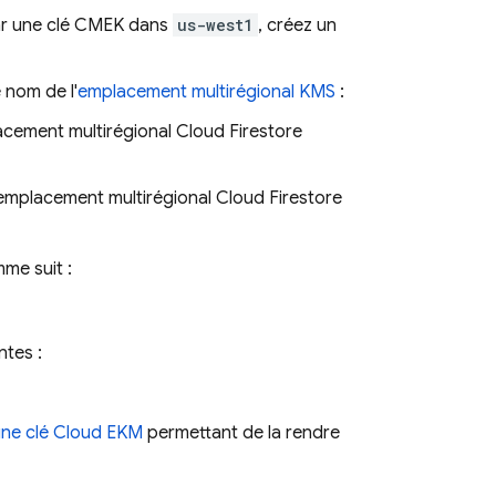
ar une clé CMEK dans
us-west1
, créez un
le nom de l'
emplacement multirégional KMS
:
acement multirégional
Cloud Firestore
emplacement multirégional
Cloud Firestore
me suit :
ntes :
une clé Cloud EKM
permettant de la rendre