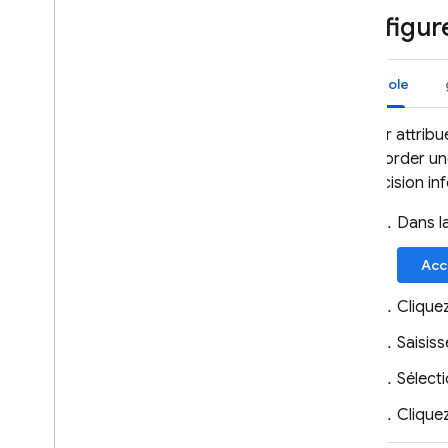
Configure
Console
Pour attrib
accorder une
précision inf
Dans l
Acc
Clique
Saisis
Sélecti
Clique