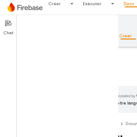
Créer
Exécuter
Docs
Documentation
Firestore
Chat
Aperçu
Principes de base
IA
Créer
Aperçu
Suite d'émulateurs
votre lang
Authentication
Firebase
Docum
Vérification du numéro de
téléphone