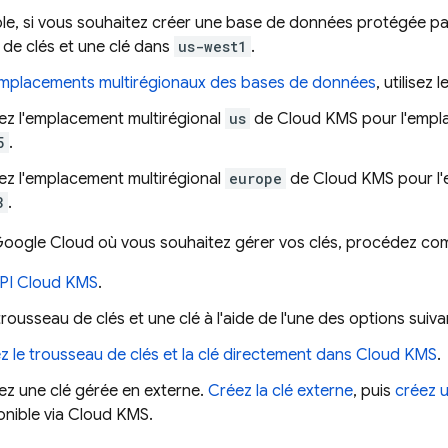
le, si vous souhaitez créer une base de données protégée p
 de clés et une clé dans
us-west1
.
mplacements multirégionaux des bases de données
, utilisez 
isez l'emplacement multirégional
us
de Cloud KMS pour l'empl
5
.
isez l'emplacement multirégional
europe
de Cloud KMS pour l'
3
.
oogle Cloud
où vous souhaitez gérer vos clés, procédez com
'API Cloud KMS
.
rousseau de clés et une clé à l'aide de l'une des options suiva
z le trousseau de clés et la clé directement dans Cloud KMS
.
isez une clé gérée en externe.
Créez la clé externe
, puis
créez 
onible via Cloud KMS.