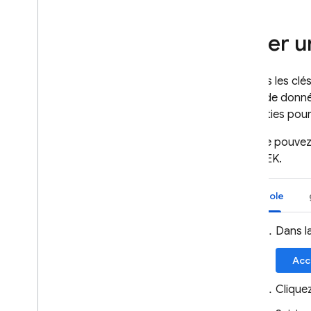
Créer u
Une fois les c
bases de donn
converties pour 
Vous ne pouvez 
les CMEK.
Console
Dans l
Acc
Clique