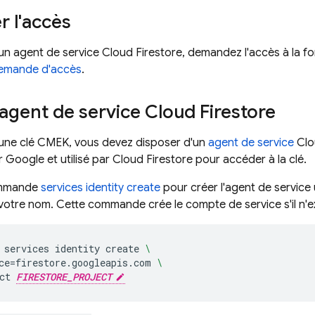
 l'accès
un agent de service
Cloud Firestore
, demandez l'accès à la f
demande d'accès
.
 agent de service
Cloud Firestore
 une clé CMEK, vous devez disposer d'un
agent de service
Clo
r Google et utilisé par
Cloud Firestore
pour accéder à la clé.
ommande
services identity create
pour créer l'agent de service 
votre nom. Cette commande crée le compte de service s'il n'exis
services
identity
create
\
ce
=
firestore.googleapis.com
\
ct
FIRESTORE_PROJECT