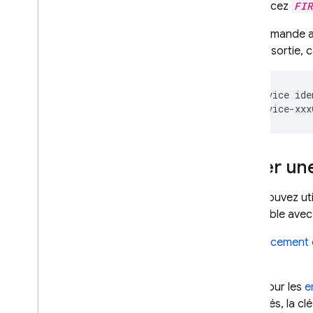
Remplacez
FIR
Utilisation
,
zones
géographiques et tarifs
La commande aff
Surveiller et résoudre des
mail de sortie, 
problèmes
Sauvegardes et récupération à
un moment précis
Service ide
Realtime Database
Storage
Créer une
Règles de sécurité
Vous pouvez uti
disponible ave
App Hosting
L'
emplacement 
utilisé.
Hosting
Pour les
e
Cloud Functions
clés, la c