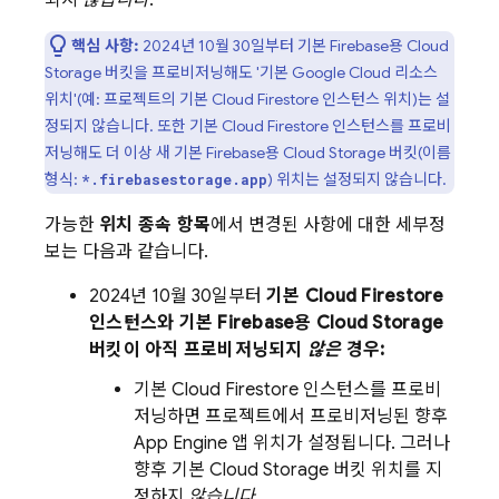
되지
않습니다
.
핵심 사항:
2024년 10월 30일
부터 기본 Firebase용
Cloud
Storage
버킷을 프로비저닝해도 '기본
Google Cloud
리소스
위치'(예: 프로젝트의 기본
Cloud Firestore
인스턴스 위치)는 설
정되지 않습니다. 또한 기본
Cloud Firestore
인스턴스를 프로비
저닝해도 더 이상 새 기본 Firebase용
Cloud Storage
버킷(이름
형식:
) 위치는 설정되지 않습니다.
*.firebasestorage.app
가능한
위치 종속 항목
에서 변경된 사항에 대한 세부정
보는 다음과 같습니다.
2024년 10월 30일
부터
기본
Cloud Firestore
인스턴스와 기본 Firebase용
Cloud Storage
버킷이 아직 프로비저닝되지
않은
경우:
기본
Cloud Firestore
인스턴스를 프로비
저닝하면 프로젝트에서 프로비저닝된 향후
App Engine
앱 위치가 설정됩니다. 그러나
향후 기본
Cloud Storage
버킷 위치를 지
정하지
않습니다
.