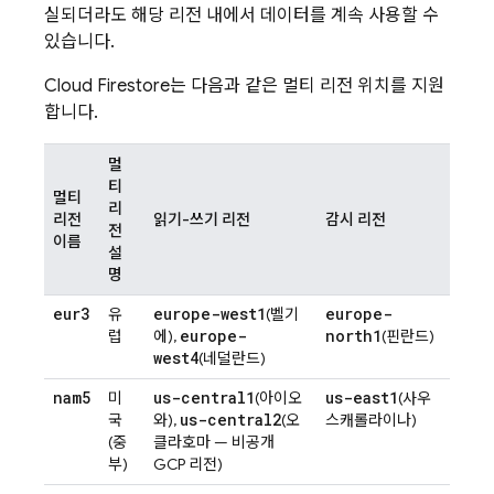
실되더라도 해당 리전 내에서 데이터를 계속 사용할 수
있습니다.
Cloud Firestore
는 다음과 같은 멀티 리전 위치를 지원
합니다.
멀
티
멀티
리
리전
읽기-쓰기 리전
감시 리전
전
이름
설
명
eur3
europe-west1
europe-
유
(벨기
europe-
north1
럽
에),
(핀란드)
west4
(네덜란드)
nam5
us-central1
us-east1
미
(아이오
(사우
us-central2
국
와),
(오
스캐롤라이나)
(중
클라호마 — 비공개
부)
GCP 리전)