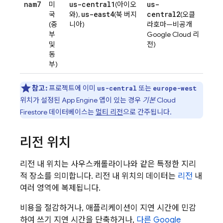
nam7
us-central1
us-
미
(아이오
us-east4
central2
국
와),
(북 버지
(오클
(중
니아)
라호마—비공개
부
Google Cloud
리
및
전)
동
부)
참고:
프로젝트에 이미
또는
us-central
europe-west
위치가 설정된
App Engine
앱이 있는 경우
기본
Cloud
Firestore
데이터베이스는
멀티 리전
으로 간주됩니다.
리전 위치
리전 내 위치는 사우스캐롤라이나와 같은 특정한 지리
적 장소를 의미합니다. 리전 내 위치의 데이터는
리전
내
여러 영역에 복제됩니다.
비용을 절감하거나, 애플리케이션이 지연 시간에 민감
하여 쓰기 지연 시간을 단축하거나,
다른
Google