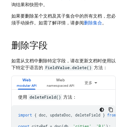
询结果和快照中。
如果要删除某个文档及其子集合中的所有文档，您必
须手动操作。如需了解详情，请参阅
删除集合
。
删除字段
如需从文档中删除特定字段，请在更新文档时使用以
下特定于语言的
FieldValue.delete()
方法：
Web
Web
更多
使用
deleteField()
方法：
import
{
doc
,
updateDoc
,
deleteField
}
from
"fi
const
cityRef
=
doc
(
db
,
'cities'
,
'BJ'
);