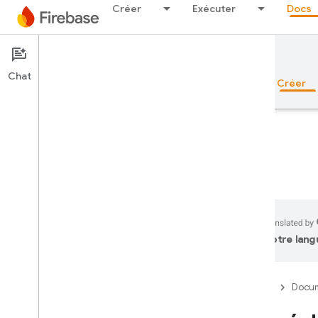
Créer
Exécuter
Docs
Documentation
Firestore
Chat
Aperçu
Principes de base
IA
Créer
Aperçu
Suite d'émulateurs
votre lang
Authentication
Firebase
Docum
Vérification du numéro de
téléphone