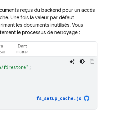
ocuments reçus du backend pour un accès
ache. Une fois la valeur par défaut
rimant les documents inutilisés. Vous
ètement le processus de nettoyage :
va
Dart
e/firestore"
;
fs_setup_cache
.
js