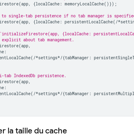
irestore
(
app
,
{
localCache
:
memoryLocalCache
()});
 to single-tab persistence if no tab manager is specifie
irestore
(
app
,
{
localCache
:
persistentLocalCache
(
/*
setti
`initializeFirestore(app, {localCache: persistentLocalC
 explicit about tab management.
irestore
(
app
,
he
:
entLocalCache
(
/*
settings
*/
{
tabManager
:
persistentSingle
i-tab IndexedDb persistence.
irestore
(
app
,
he
:
entLocalCache
(
/*
settings
*/
{
tabManager
:
persistentMultip
r la taille du cache