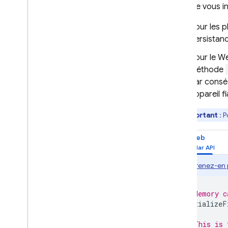
Lorsque vous ini
Gérer les index
Traiter et transférer des
Pour les p
données
persistanc
Supprimer vos données
Sécuriser et valider les données
Pour le We
méthode
Solutions
Par conséq
Utilisation
,
limites et tarifs
appareil f
Surveiller et résoudre des
problèmes
Important
:
Po
Sauvegardes et récupération à
un moment précis
Web
Techniques et bonnes pratiques
Intégrations à Cloud Firestore
Apprenez-en 
Documentation de référence sur
l'API et le SDK
Exemples
// Memory c
initializeF
Édition Enterprise
Présentation des modes de
// This is 