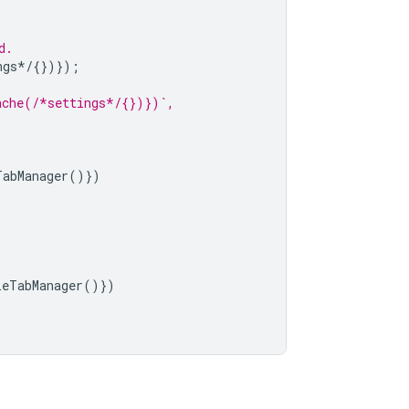
d.
ngs
*/
{})});
ache(/*settings*/{})})`,
TabManager
()})
leTabManager
()})