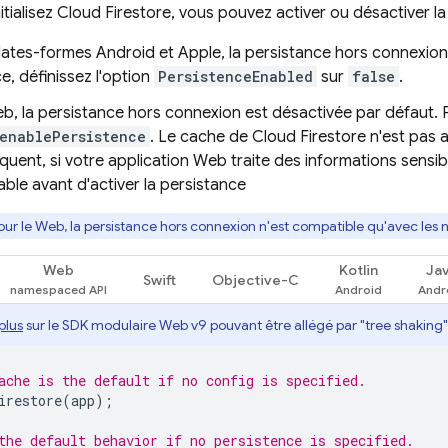
tialisez
Cloud Firestore
, vous pouvez activer ou désactiver l
lates-formes Android et Apple, la persistance hors connexion 
e, définissez l'option
PersistenceEnabled
sur
false
.
b, la persistance hors connexion est désactivée par défaut. P
enablePersistence
. Le cache de
Cloud Firestore
n'est pas 
uent, si votre application Web traite des informations sensibles
iable avant d'activer la persistance
ur le Web, la persistance hors connexion n'est compatible qu'avec les n
Web
Kotlin
Ja
Swift
Objective-C
plus
sur le SDK modulaire Web v9 pouvant être allégé par "tree shaking" 
ache is the default if no config is specified.
irestore
(
app
);
the default behavior if no persistence is specified.