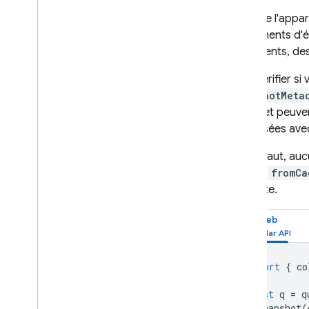
Lorsque l'appar
événements d'é
documents, des 
Pour vérifier s
SnapshotMeta
cache et peuven
actualisées avec
Par défaut, au
valeurs
fromCa
d'écoute.
Web
import
{
co
const
q
=
q
onSnapshot
(