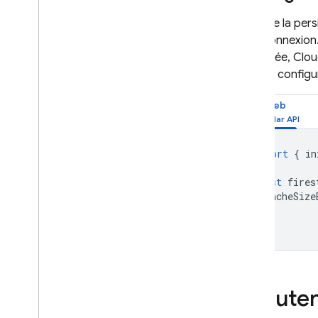
Lorsque la pers
Firebase ML
hors connexion
dépassée,
Clou
PRODUITS ASSOCIÉS
pouvez configur
Cloud Messaging
Web
Remote Config
import
{
in
const
fires
cacheSize
});
Écouter