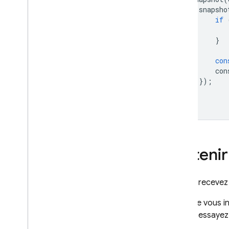
snapsho
if
}
con
con
});
});
Obtenir
Si vous recevez
Lorsque vous in
Si vous essayez