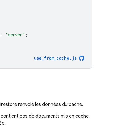
:
"server"
;
use_from_cache
.
js
irestore
renvoie les données du cache.
ne contient pas de documents mis en cache.
ée.