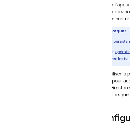
Lorsque l'appar
Recevoir des informations
votre applicat
en temps réel
dernière écritur
Exécuter des requêtes
simples et composées
Remarque :
Trier et limiter les données
Requête avec des filtres de
La persista
plage et d'inégalité sur
plusieurs champs
Les
opératio
Aperçu
avec les bas
Optimiser vos requêtes
Résumer des données
Pour utiliser l
avec des requêtes
utilisez pour 
d'agrégation
Cloud Firestore
Paginer des données à
locales lorsque
l'aide de curseurs de
requête
Accéder aux données
hors connexion
Configu
Rechercher avec des
embeddings vectoriels