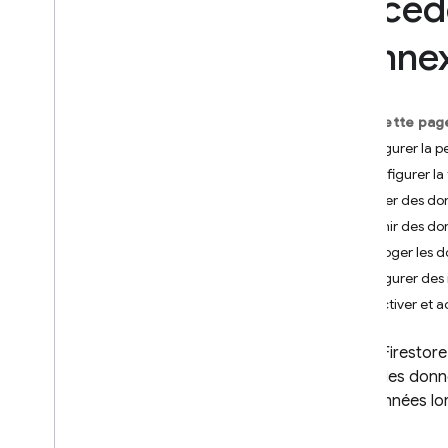
Accéde
App Check
conne
SQL Connect
Sur cette pag
Cloud Firestore
Configurer la p
Présentation
Configurer la 
Éditions Cloud Firestore
Écouter des do
Obtenir des do
Édition Standard
Interroger les 
Découvrir
Configurer des
Premiers pas avec les opérations
principales
Désactiver et a
Gérer des bases de données
Gérer les données
Cloud Firestore
Ajouter des données
copie des don
aux données lor
Interroger des données avec
des opérations Core
cache.
Obtenir des données