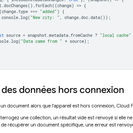
t
.
docChanges
().
forEach
((
change
)
=
>
{
(
change
.
type
===
"added"
)
{
console
.
log
(
"New city: "
,
change
.
doc
.
data
());
st
source
=
snapshot
.
metadata
.
fromCache
?
"local cache"
sole
.
log
(
"Data came from "
+
source
);
 des données hors connexion
 un document alors que l'appareil est hors connexion,
Cloud F
terrogez une collection, un résultat vide est renvoyé si elle 
 de récupérer un document spécifique, une erreur est renvoy