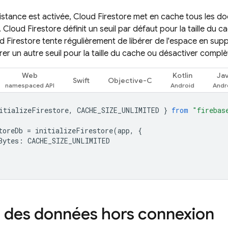
istance est activée,
Cloud Firestore
met en cache tous les d
.
Cloud Firestore
définit un seuil par défaut pour la taille du c
d Firestore
tente régulièrement de libérer de l'espace en supp
er un autre seuil pour la taille du cache ou désactiver compl
Web
Kotlin
Ja
Swift
Objective-C
itializeFirestore
,
CACHE_SIZE_UNLIMITED
}
from
"firebas
toreDb
=
initializeFirestore
(
app
,
{
Bytes
:
CACHE_SIZE_UNLIMITED
 des données hors connexion