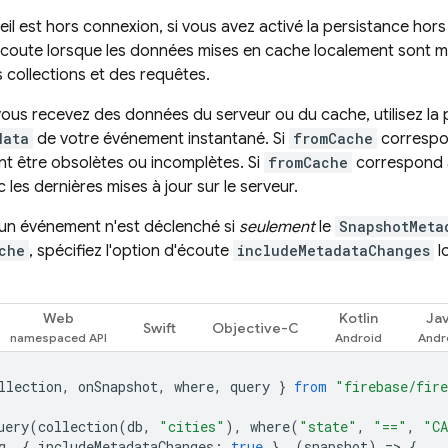
eil est hors connexion, si vous avez activé la persistance ho
coute lorsque les données mises en cache localement sont m
collections et des requêtes.
i vous recevez des données du serveur ou du cache, utilisez la
data
de votre événement instantané. Si
fromCache
corresp
t être obsolètes ou incomplètes. Si
fromCache
correspond
 les dernières mises à jour sur le serveur.
cun événement n'est déclenché si
seulement
le
SnapshotMeta
che
, spécifiez l'option d'écoute
includeMetadataChanges
l
Web
Kotlin
Ja
Swift
Objective-C
llection
,
onSnapshot
,
where
,
query
}
from
"firebase/fir
uery
(
collection
(
db
,
"cities"
),
where
(
"state"
,
"=="
,
"C
q
,
{
includeMetadataChanges
:
true
},
(
snapshot
)
=
>
{