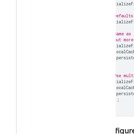
l'édition Enterprise
initializeF
Mode natif avec les opérations
Core et Pipeline
// Defaults
initializeF
Firestore compatible avec Mongo
DB
// Same as 
// but more
Realtime Database
initializeF
{
localCac
persist
Storage
});
Règles de sécurité
// Use mult
initializeF
{
localCac
App Hosting
persist
});
Hosting
Cloud Functions
Configure
Extensions