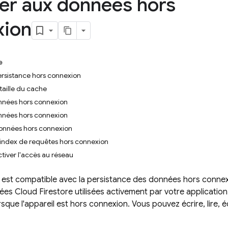
r aux données hors
xion
e
ersistance hors connexion
taille du cache
nnées hors connexion
nnées hors connexion
données hors connexion
 index de requêtes hors connexion
ctiver l'accès au réseau
est compatible avec la persistance des données hors connex
nées
Cloud Firestore
utilisées activement par votre application
sque l'appareil est hors connexion. Vous pouvez écrire, lire, 