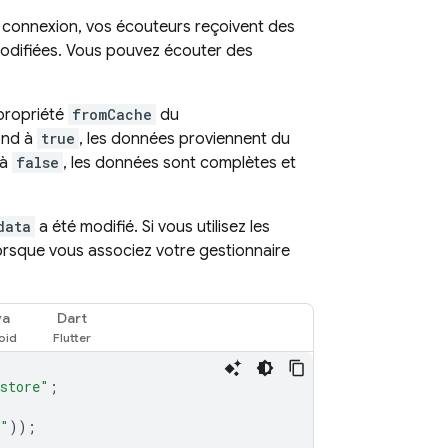
rs connexion, vos écouteurs reçoivent des
odifiées. Vous pouvez écouter des
 propriété
fromCache
du
ond à
true
, les données proviennent du
 à
false
, les données sont complètes et
data
a été modifié. Si vous utilisez les
orsque vous associez votre gestionnaire
va
Dart
estore"
;
A"
));