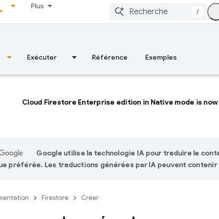
Plus
/
Exécuter
Référence
Exemples
Cloud Firestore Enterprise edition in Native mode is now 
Google utilise la technologie IA pour traduire le con
ue préférée. Les traductions générées par IA peuvent contenir 
entation
Firestore
Créer