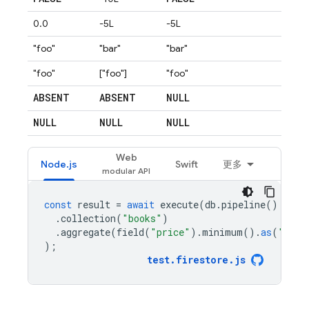
0.0
-5L
-5L
"foo"
"bar"
"bar"
"foo"
["foo"]
"foo"
ABSENT
ABSENT
NULL
NULL
NULL
NULL
Web
Node.js
Swift
更多
const
result
=
await
execute
(
db
.
pipeline
()
.
collection
(
"books"
)
.
aggregate
(
field
(
"price"
).
minimum
().
as
(
"mini
);
test
.
firestore
.
js