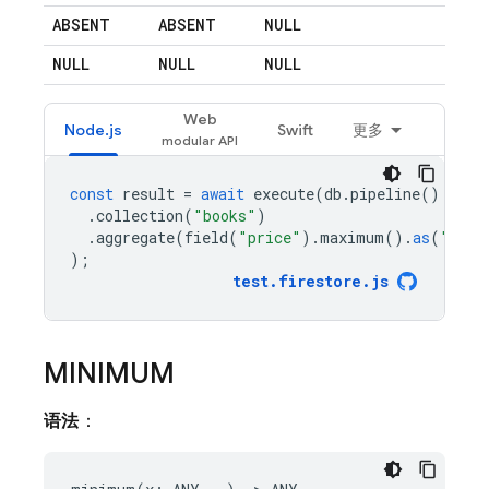
ABSENT
ABSENT
NULL
NULL
NULL
NULL
Web
Node.js
Swift
更多
const
result
=
await
execute
(
db
.
pipeline
()
.
collection
(
"books"
)
.
aggregate
(
field
(
"price"
).
maximum
().
as
(
"maxi
);
test
.
firestore
.
js
MINIMUM
语法
：