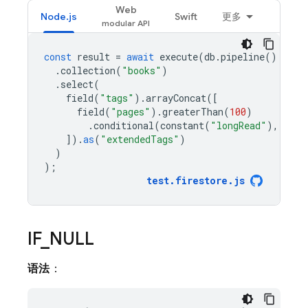
Web
Node.js
Swift
更多
const
result
=
await
execute
(
db
.
pipeline
()
.
collection
(
"books"
)
.
select
(
field
(
"tags"
).
arrayConcat
([
field
(
"pages"
).
greaterThan
(
100
)
.
conditional
(
constant
(
"longRead"
),
cons
]).
as
(
"extendedTags"
)
)
);
test
.
firestore
.
js
IF
_
NULL
语法
：