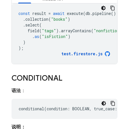
const
result
=
await
execute
(
db
.
pipeline
()
.
collection
(
"books"
)
.
select
(
field
(
"tags"
).
arrayContains
(
"nonfiction"
).
n
.
as
(
"isFiction"
)
)
);
test
.
firestore
.
js
CONDITIONAL
语法
：
说明：