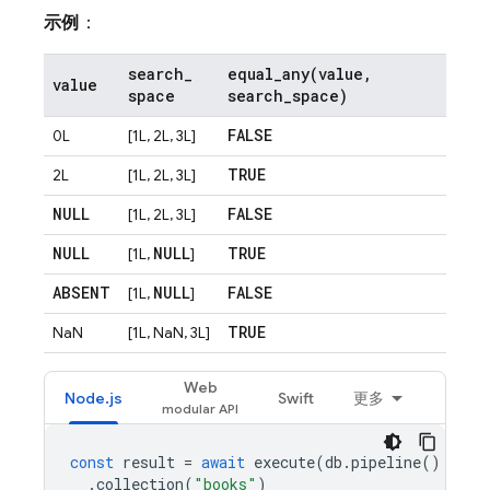
示例
：
search
_
equal_any(
value
,
value
space
search
_
space)
FALSE
0L
[1L, 2L, 3L]
TRUE
2L
[1L, 2L, 3L]
NULL
FALSE
[1L, 2L, 3L]
NULL
NULL
TRUE
[1L,
]
ABSENT
NULL
FALSE
[1L,
]
TRUE
NaN
[1L, NaN, 3L]
Web
Node.js
Swift
更多
const
result
=
await
execute
(
db
.
pipeline
()
.
collection
(
"books"
)