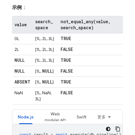
示例
：
search
_
not_equal_any(
value
,
value
space
search
_
space)
TRUE
0L
[1L, 2L, 3L]
FALSE
2L
[1L, 2L, 3L]
NULL
TRUE
[1L, 2L, 3L]
NULL
NULL
FALSE
[1L,
]
ABSENT
NULL
TRUE
[1L,
]
FALSE
NaN
[1L, NaN,
3L]
Web
Node.js
Swift
更多
const
result
=
await
execute
(
db
.
pipeline
()