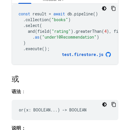
const
result
=
await
db
.
pipeline
()
.
collection
(
"books"
)
.
select
(
and
(
field
(
"rating"
).
greaterThan
(
4
),
field
(
.
as
(
"under10Recommendation"
)
)
.
execute
();
test
.
firestore
.
js
或
语法
：
说明：