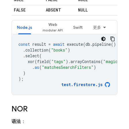
FALSE
ABSENT
NULL
Web
Node.js
Swift
更多
const
result
=
await
execute
(
db
.
pipeline
()
.
collection
(
"books"
)
.
select
(
xor
(
field
(
"tags"
).
arrayContains
(
"magic"
),
.
as
(
"matchesSearchFilters"
)
)
);
test
.
firestore
.
js
NOR
语法
：