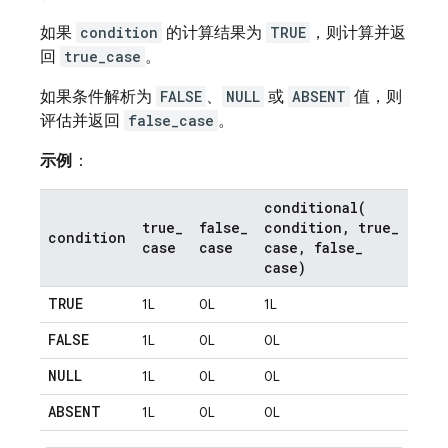
如果
condition
的计算结果为
TRUE
，则计算并返
回
true_case
。
如果条件解析为
FALSE
、
NULL
或
ABSENT
值，则
评估并返回
false_case
。
示例
：
conditional(
true
_
false
_
condition
,
true
_
condition
case
case
case
,
false
_
case)
TRUE
1L
0L
1L
FALSE
1L
0L
0L
NULL
1L
0L
0L
ABSENT
1L
0L
0L