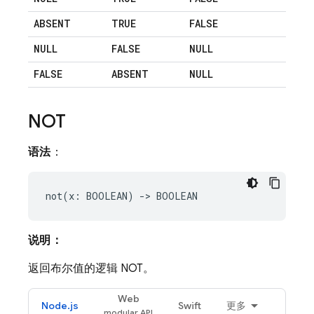
ABSENT
TRUE
FALSE
NULL
FALSE
NULL
FALSE
ABSENT
NULL
NOT
语法
：
说明：
返回布尔值的逻辑 NOT。
Web
Node.js
Swift
更多