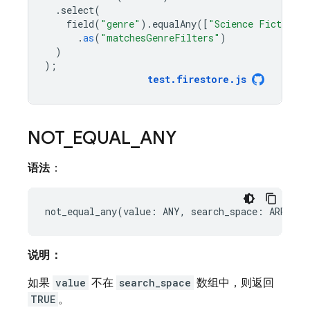
.
select
(
field
(
"genre"
).
equalAny
([
"Science Fiction"
,
.
as
(
"matchesGenreFilters"
)
)
);
test
.
firestore
.
js
NOT
_
EQUAL
_
ANY
语法
：
说明：
如果
value
不在
search_space
数组中，则返回
TRUE
。