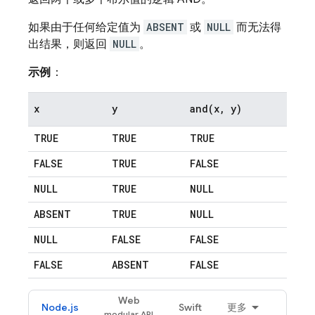
如果由于任何给定值为
ABSENT
或
NULL
而无法得
出结果，则返回
NULL
。
示例
：
x
y
and(
x
,
y)
TRUE
TRUE
TRUE
FALSE
TRUE
FALSE
NULL
TRUE
NULL
ABSENT
TRUE
NULL
NULL
FALSE
FALSE
FALSE
ABSENT
FALSE
Web
Node.js
Swift
更多