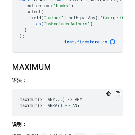
.
collection
(
"books"
)
.
select
(
field
(
"author"
).
notEqualAny
([
"George Orwel
.
as
(
"byExcludedAuthors"
)
)
);
test
.
firestore
.
js
MAXIMUM
语法
：
maximum(x: ANY...) -> ANY

说明：