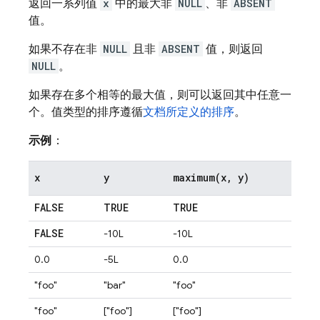
返回一系列值
x
中的最大非
NULL
、非
ABSENT
值。
如果不存在非
NULL
且非
ABSENT
值，则返回
NULL
。
如果存在多个相等的最大值，则可以返回其中任意一
个。值类型的排序遵循
文档所定义的排序
。
示例
：
x
y
maximum(
x
,
y)
FALSE
TRUE
TRUE
FALSE
-10L
-10L
0.0
-5L
0.0
"foo"
"bar"
"foo"
"foo"
["foo"]
["foo"]