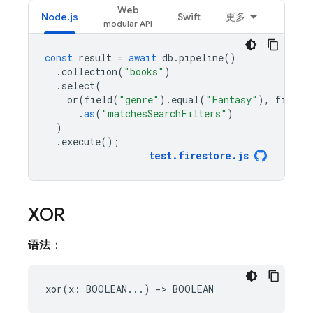
Web
Node.js
Swift
更多
const
result
=
await
db
.
pipeline
()
.
collection
(
"books"
)
.
select
(
or
(
field
(
"genre"
).
equal
(
"Fantasy"
),
field
(
.
as
(
"matchesSearchFilters"
)
)
.
execute
();
test
.
firestore
.
js
XOR
语法
：