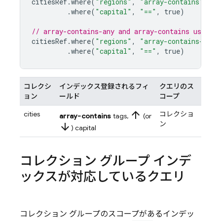
citiesRef
.
where
(
"regions"
,
"array-contains"
,
"e
.
where
(
"capital"
,
"=="
,
true
)
// array-contains-any and array-contains use th
citiesRef
.
where
(
"regions"
,
"array-contains-any"
.
where
(
"capital"
,
"=="
,
true
)
コレクシ
インデックス登録されるフィ
クエリのス
ョン
ールド
コープ
arrow_upward
cities
コレクショ
array-contains
tags,
(or
ン
arrow_downward
) capital
コレクション グループ インデ
ックスが対応しているクエリ
コレクション グループのスコープがあるインデッ