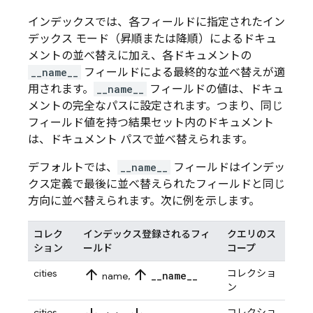
インデックスでは、各フィールドに指定されたイン
デックス モード（昇順または降順）によるドキュ
メントの並べ替えに加え、各ドキュメントの
__name__
フィールドによる最終的な並べ替えが適
用されます。
__name__
フィールドの値は、ドキュ
メントの完全なパスに設定されます。つまり、同じ
フィールド値を持つ結果セット内のドキュメント
は、ドキュメント パスで並べ替えられます。
デフォルトでは、
__name__
フィールドはインデッ
クス定義で最後に並べ替えられたフィールドと同じ
方向に並べ替えられます。次に例を示します。
コレク
インデックス登録されるフィ
クエリのス
ション
ールド
コープ
arrow_upward
arrow_upward
cities
コレクショ
_
_
name
_
_
name,
ン
cities
コレクショ