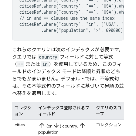
citiesRef.where("country", "==", "USA").where("
citiesRef.where("country", "==", "USA").where("
// in and == clauses use the same index

citiesRef.where("country", "in", ["USA", "Japan
         .where("population", ">", 690000)
これらのクエリには次のインデックスが必要です。
クエリでは
country
フィールドに対して等式
（
==
または
in
）を使用しているため、このフィ
ールドのインデックス モードは降順と昇順のどち
らでもかまいません。デフォルトでは、不等式句
は、その不等式句のフィールドに基づいて昇順の並
べ替えを適用します。
コレクシ
インデックス登録されるフ
クエリのスコ
ョン
ィールド
ープ
arrow_upward
arrow_downward
arrow_upward
cities
コレクション
(or
) country,
population