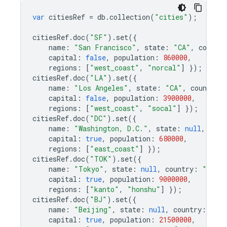
var
citiesRef
=
db
.
collection
(
"cities"
);
citiesRef
.
doc
(
"SF"
).
set
({
name
:
"San Francisco"
,
state
:
"CA"
,
country
capital
:
false
,
population
:
860000
,
regions
:
[
"west_coast"
,
"norcal"
]
});
citiesRef
.
doc
(
"LA"
).
set
({
name
:
"Los Angeles"
,
state
:
"CA"
,
country
:
capital
:
false
,
population
:
3900000
,
regions
:
[
"west_coast"
,
"socal"
]
});
citiesRef
.
doc
(
"DC"
).
set
({
name
:
"Washington, D.C."
,
state
:
null
,
coun
capital
:
true
,
population
:
680000
,
regions
:
[
"east_coast"
]
});
citiesRef
.
doc
(
"TOK"
).
set
({
name
:
"Tokyo"
,
state
:
null
,
country
:
"Japa
capital
:
true
,
population
:
9000000
,
regions
:
[
"kanto"
,
"honshu"
]
});
citiesRef
.
doc
(
"BJ"
).
set
({
name
:
"Beijing"
,
state
:
null
,
country
:
"Ch
capital
:
true
,
population
:
21500000
,