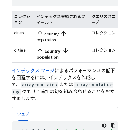
コレクシ
インデックス登録されるフ
クエリのスコ
ョン
ィールド
ープ
arrow_upward
arrow_upward
cities
コレクション
country,
population
arrow_upward
arrow_downward
cities
コレクション
country
,
population
インデックス マージ
によるパフォーマンスの低下
を回避するには、インデックスを作成し
て、
array-contains
または
array-contains-
any
クエリと追加の句を組み合わせることをおす
すめします。
ウェブ