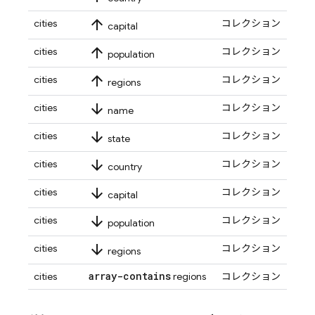
arrow_upward
cities
コレクション
capital
arrow_upward
cities
コレクション
population
arrow_upward
cities
コレクション
regions
arrow_downward
cities
コレクション
name
arrow_downward
cities
コレクション
state
arrow_downward
cities
コレクション
country
arrow_downward
cities
コレクション
capital
arrow_downward
cities
コレクション
population
arrow_downward
cities
コレクション
regions
array-contains
cities
regions
コレクション