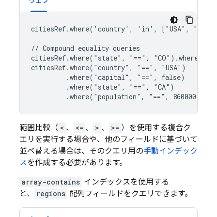
ウェブ
citiesRef.where('country', 'in', ["USA", "Japan
// Compound equality queries

citiesRef.where("state", "==", "CO").where("nam
citiesRef.where("country", "==", "USA")

         .where("capital", "==", false)

         .where("state", "==", "CA")

         .where("population", "==", 860000)
範囲比較（
<
、
<=
、
>
、
>=
）を使用する複合ク
エリを実行する場合や、他のフィールドに基づいて
並べ替える場合は、そのクエリ用の
手動インデック
ス
を作成する必要があります。
array-contains
インデックスを使用する
と、
regions
配列フィールドをクエリできます。