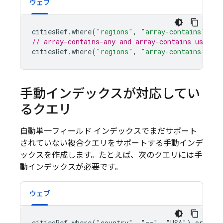
ウェブ
citiesRef
.
where
(
"regions"
,
"array-contains"
,
"w
// array-contains-any and array-contains use th
citiesRef
.
where
(
"regions"
,
"array-contains-any"
手動インデックスが対応してい
るクエリ
自動単一フィールド インデックスでまだサポート
されていない複合クエリをサポートする手動インデ
ックスを作成します。たとえば、次のクエリには手
動インデックスが必要です。
ウェブ
citiesRef.where("country", "==", "USA").orderBy