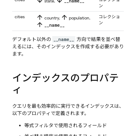
arrow_downward
arrow_downward
_
_
name
_
_
state,
ン
arrow_upward
arrow_upward
cities
コレクショ
country,
population,
ン
arrow_upward
_
_
name
_
_
デフォルト以外の
__name__
方向で結果を並べ替
えるには、そのインデックスを作成する必要があり
ます。
インデックスのプロパテ
ィ
クエリを最も効率的に実行できるインデックスは、
以下のプロパティで定義されます。
等式フィルタで使用されるフィールド