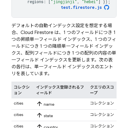
regions
:
[
"jingjinji"
,
"hebei"
]
});
test
.
firestore
.
js
デフォルトの自動インデックス設定を想定する場
合、
Cloud Firestore
は、1 つのフィールドにつき 1
つの昇順単一フィールド インデックス、1 つのフィ
ールドにつき 1 つの降順単一フィールド インデッ
クス、配列フィールドにつき 1 つの配列の内容の単
一フィールド インデックスを更新します。次の表
の各行は、単一フィールド インデックスのエント
リを表しています。
コレクシ
インデックス登録されるフ
クエリのスコ
ョン
ィールド
ープ
arrow_upward
cities
コレクション
name
arrow_upward
cities
コレクション
state
arrow_upward
cities
コレクション
country