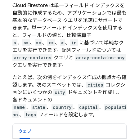
Cloud Firestore
は単一フィールド インデックスを
自動的に作成するため、アプリケーションでは最も
基本的なデータベース クエリを迅速にサポートで
きます。単一フィールド インデックスを使用する
と、フィールドの値と、比較演算子
<
、
<=
、
==
、
>=
、
>
、
in
に基づいて単純なク
エリを実行できます。配列フィールドについては
array-contains
クエリと
array-contains-any
クエリを実行できます。
たとえば、次の例をインデックス作成の観点から確
認します。次のスニペットでは、
cities
コレクシ
ョンにいくつかの
city
ドキュメントを作成し、
各ドキュメントの
name
、
state
、
country
、
capital
、
populati
on
、
tags
フィールドを設定します。
ウェブ