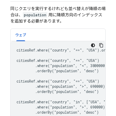
同じクエリを実行するけれども並べ替えが降順の場
合は、
population
用に降順方向のインデックス
を追加する必要があります。
ウェブ
citiesRef.where("country", "==", "USA").orderBy
citiesRef.where("country", "==", "USA")

         .where("population", "<", 3800000)

         .orderBy("population", "desc")

citiesRef.where("country", "==", "USA")

         .where("population", ">", 690000)

         .orderBy("population", "desc")

citiesRef.where("country", "in", ["USA", "Japan
         .where("population", ">", 690000)

         .orderBy("population", "desc")