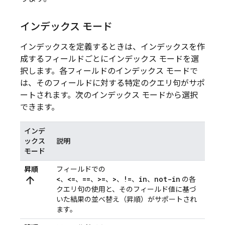
インデックス モード
インデックスを定義するときは、インデックスを作
成するフィールドごとにインデックス モードを選
択します。各フィールドのインデックス モードで
は、そのフィールドに対する特定のクエリ句がサポ
ートされます。次のインデックス モードから選択
できます。
インデ
ックス
説明
モード
昇順
フィールドでの
arrow_upward
<
<=
==
>=
>
!=
in
not-in
、
、
、
、
、
、
、
の各
クエリ句の使用と、そのフィールド値に基づ
いた結果の並べ替え（昇順）がサポートされ
ます。