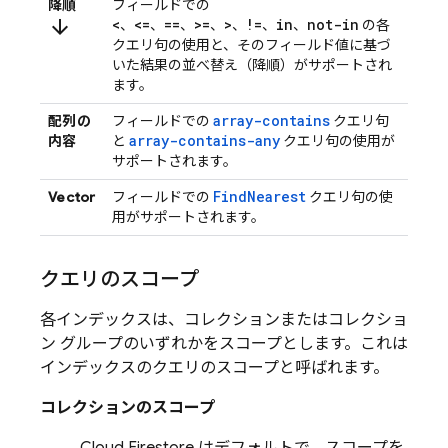
降順
フィールドでの
arrow_downward
<
<=
==
>=
>
!=
in
not-in
、
、
、
、
、
、
、
の各
クエリ句の使用と、そのフィールド値に基づ
いた結果の並べ替え（降順）がサポートされ
ます。
array-contains
配列の
フィールドでの
クエリ句
array-contains-any
内容
と
クエリ句の使用が
サポートされます。
FindNearest
Vector
フィールドでの
クエリ句の使
用がサポートされます。
クエリのスコープ
各インデックスは、コレクションまたはコレクショ
ン グループのいずれかをスコープとします。これは
インデックスのクエリのスコープと呼ばれます。
コレクションのスコープ