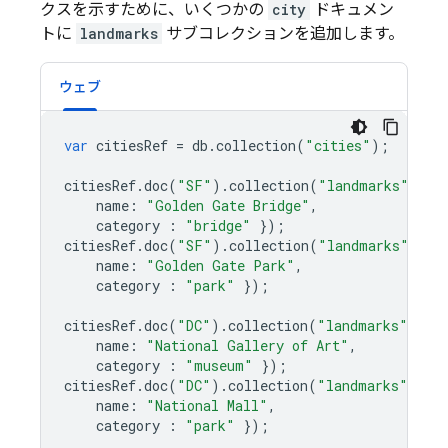
クスを示すために、いくつかの
city
ドキュメン
トに
landmarks
サブコレクションを追加します。
ウェブ
var
citiesRef
=
db
.
collection
(
"cities"
);
citiesRef
.
doc
(
"SF"
)
.
collection
(
"landmarks"
)
.
do
name
:
"Golden Gate Bridge"
,
category
:
"bridge"
});
citiesRef
.
doc
(
"SF"
)
.
collection
(
"landmarks"
)
.
do
name
:
"Golden Gate Park"
,
category
:
"park"
});
citiesRef
.
doc
(
"DC"
)
.
collection
(
"landmarks"
)
.
do
name
:
"National Gallery of Art"
,
category
:
"museum"
});
citiesRef
.
doc
(
"DC"
)
.
collection
(
"landmarks"
)
.
do
name
:
"National Mall"
,
category
:
"park"
});