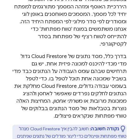
היררכיית האוסף ומזהה המסמך מתורגמים למפתח
יחיד לכל מסמך. המסמכים מאוחסנים באופן לוגי
ומסודרים לפי סדר מילוני לפי המפתח היחיד הזה.
אנחנו משתמשים במונח 'טווח מפתחות' כדי
להתייחס לטווח רציף של מפתחות בסדר
לקסיקוגרפי.
בדרך כלל, מסד נתונים של
Cloud Firestore
גדול
מדי מכדי להיכנס למכונה פיזית אחת. יש גם
תרחישים שבהם עומס העבודה על הנתונים כבד מדי
בשביל שמכונה אחת תוכל לטפל בו. כדי לטפל
בעומסי עבודה גדולים, ‏
Cloud Firestore
מחלקת את
הנתונים לחלקים נפרדים שאפשר לאחסן ולהציג
ממכונות מרובות או מ
שרתי אחסון
. המחיצות האלה
נוצרות בטבלאות של מסד הנתונים בבלוקים של
טווחי מפתחות שנקראים פיצולים.
נקודה חשובה:
חשוב להבין איך
Cloud Firestore
מנהל
טווחי מפתחות ופיצולים כדי ליצור מודלים של נתונים שניתנים