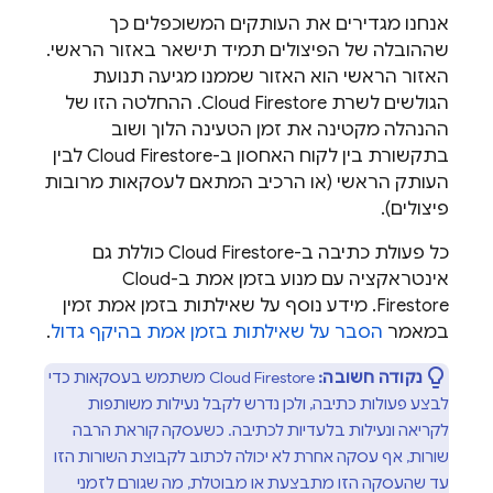
אנחנו מגדירים את העותקים המשוכפלים כך
שההובלה של הפיצולים תמיד תישאר באזור הראשי.
האזור הראשי הוא האזור שממנו מגיעה תנועת
הגולשים לשרת
Cloud Firestore
. ההחלטה הזו של
ההנהלה מקטינה את זמן הטעינה הלוך ושוב
בתקשורת בין לקוח האחסון ב-
Cloud Firestore
לבין
העותק הראשי (או הרכיב המתאם לעסקאות מרובות
פיצולים).
כל פעולת כתיבה ב-
Cloud Firestore
כוללת גם
אינטראקציה עם מנוע בזמן אמת ב-
Cloud
Firestore
. מידע נוסף על שאילתות בזמן אמת זמין
במאמר
הסבר על שאילתות בזמן אמת בהיקף גדול
.
נקודה חשובה:
Cloud Firestore
משתמש בעסקאות כדי
לבצע פעולות כתיבה, ולכן נדרש לקבל נעילות משותפות
לקריאה ונעילות בלעדיות לכתיבה. כשעסקה קוראת הרבה
שורות, אף עסקה אחרת לא יכולה לכתוב לקבוצת השורות הזו
עד שהעסקה הזו מתבצעת או מבוטלת, מה שגורם לזמני