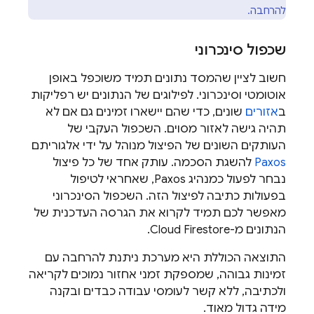
להרחבה.
שכפול סינכרוני
חשוב לציין שהמסד נתונים תמיד משוכפל באופן
אוטומטי וסינכרוני. לפילוגים של הנתונים יש רפליקות
ב
אזורים
שונים, כדי שהם יישארו זמינים גם אם לא
תהיה גישה לאזור מסוים. השכפול העקבי של
העותקים השונים של הפיצול מנוהל על ידי אלגוריתם
Paxos
להשגת הסכמה. עותק אחד של כל פיצול
נבחר לפעול כמנהיג Paxos, שאחראי לטיפול
בפעולות כתיבה לפיצול הזה. השכפול הסינכרוני
מאפשר לכם תמיד לקרוא את הגרסה העדכנית של
הנתונים מ-
Cloud Firestore
.
התוצאה הכוללת היא מערכת ניתנת להרחבה עם
זמינות גבוהה, שמספקת זמני אחזור נמוכים לקריאה
ולכתיבה, ללא קשר לעומסי עבודה כבדים ובקנה
מידה גדול מאוד.