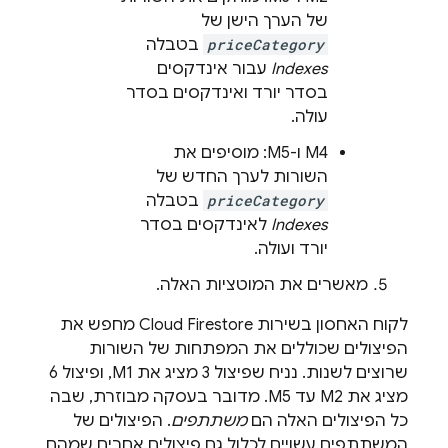
של הערך הישן של
priceCategory
בטבלה
Indexes
עבור אינדקסים
בסדר יורד ואינדקסים בסדר
עולה.
M4 ו-M5: מוסיפים את
השורות לערך החדש של
priceCategory
בטבלה
Indexes
לאינדקסים בסדר
יורד ועולה.
מאשרים את המוטציות האלה.
לקוח האחסון בשירות
Cloud Firestore
מחפש את
הפיצולים שכוללים את המפתחות של השורות
שרוצים לשנות. נניח שפיצול 3 מציג את M1, ופיצול 6
מציג את M2 עד M5. מדובר בעסקה מבוזרת, שבה
כל הפיצולים האלה הם
משתתפים
. הפיצולים של
המשתתפים עשויים לכלול גם פיצולים אחרים שמהם