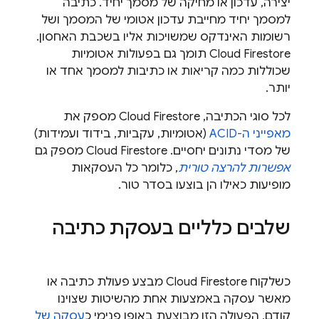
יצירה, עדכון או מחיקה של מסמך יחיד. כתיבה
למסמך יחיד מחייבת עדכון אטומי של המסמך ושל
רשומות האינדקס שמשויכות אליו בשכבת האחסון.
Cloud Firestore
תומך גם בפעולות אטומיות
שכוללות כמה קריאות או כתיבות למסמך אחד או
יותר.
לכל סוגי הכתיבה,
Cloud Firestore
מספק את
מאפייני ה-ACID
(אטומיות, עקביות, בידוד ועמידות)
של מסדי נתונים יחסיים. ‫
Cloud Firestore
מספק גם
אפשרות להרצה טורית
, כלומר כל העסקאות
מופיעות כאילו הן בוצעו בסדר טור.
שלבים כלליים בעסקת כתיבה
כשלקוח
Cloud Firestore
מבצע פעולת כתיבה או
מאשר עסקה באמצעות אחת מהשיטות שצוינו
קודם, הפעולה הזו מבוצעת באופן פנימי כ
עסקה של