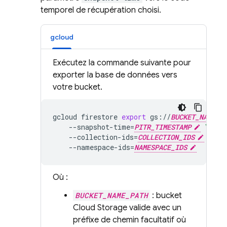
temporel de récupération choisi.
gcloud
Exécutez la commande suivante pour
exporter la base de données vers
votre bucket.
gcloud
firestore
export
gs://
BUCKET_NAME_P
--snapshot-time
=
PITR_TIMESTAMP
\
--collection-ids
=
COLLECTION_IDS
\
--namespace-ids
=
NAMESPACE_IDS
Où :
BUCKET_NAME_PATH
: bucket
Cloud Storage
valide avec un
préfixe de chemin facultatif où