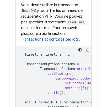
Vous devez utiliser la transaction
ReadOnly
pour lire les données de
récupération PITR. Vous ne pouvez
pas spécifier directement
readTime
dans les lectures. Pour en savoir
plus, consultez la section
Transactions et écritures par lots
.
Firestore
firestore
=
…
TransactionOptions
options
=
TransactionOptions
.
createReadOnlyO
.
setReadTime
(
com
.
google
.
protobuf
.
Timest
.
setSeconds
(
1684098540
.
setNanos
(
0
))
.
build
();
ApiFuture<Void>
futureTransaction
=
firest
transaction
-
>
{