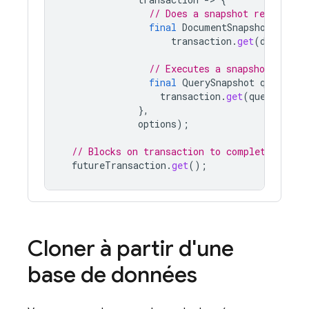
// Does a snapshot read docu
final
DocumentSnapshot
docum
transaction
.
get
(
document
// Executes a snapshot read q
final
QuerySnapshot
queryRes
transaction
.
get
(
query
).
get
},
options
);
// Blocks on transaction to complete
futureTransaction
.
get
();
Cloner à partir d'une
base de données