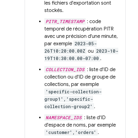
les fichiers d'exportation sont
stockés.
PITR_TIMESTAMP
: code
temporel de récupération PITR
avec une précision d'une minute,
par exemple
2023-05-
26T10:20:00.00Z
ou
2023-10-
19T10:30:00.00-07:00
.
COLLECTION_IDS
: liste d'ID de
collection ou d'ID de groupe de
collections, par exemple
'specific-collection-
group1','specific-
collection-group2'
.
NAMESPACE_IDS
: liste d'ID
d'espace de noms, par exemple
'customer','orders'
.