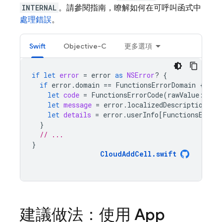
INTERNAL
。請參閱指南，瞭解如何在可呼叫函式中
處理錯誤
。
Swift
Objective-C
更多選項
if
let
error
=
error
as
NSError
?
{
if
error
.
domain
==
FunctionsErrorDomain
{
let
code
=
FunctionsErrorCode
(
rawValue
:
err
let
message
=
error
.
localizedDescription
let
details
=
error
.
userInfo
[
FunctionsError
}
// ...
}
CloudAddCell
.
swift
建議做法：使用
App