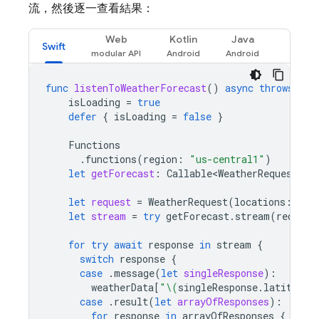
流，然後逐一查看結果：
Web
Kotlin
Java
Swift
func
listenToWeatherForecast
()
async
throws
{
isLoading
=
true
defer
{
isLoading
=
false
}
Functions
.
functions
(
region
:
"us-central1"
)
let
getForecast
:
Callable<WeatherRequest
,
S
let
request
=
WeatherRequest
(
locations
:
loc
let
stream
=
try
getForecast
.
stream
(
request
for
try
await
response
in
stream
{
switch
response
{
case
.
message
(
let
singleResponse
):
weatherData
[
"
\(
singleResponse
.
latitude
)
case
.
result
(
let
arrayOfResponses
):
for
response
in
arrayOfResponses
{