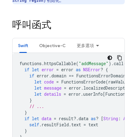
初始化。
String region)
呼叫函式
Swift
Objective-C
更多選項
functions
.
httpsCallable
(
"addMessage"
).
call
([
"te
if
let
error
=
error
as
NSError
?
{
if
error
.
domain
==
FunctionsErrorDomain
{
let
code
=
FunctionsErrorCode
(
rawValue
:
e
let
message
=
error
.
localizedDescription
let
details
=
error
.
userInfo
[
FunctionsErr
}
// ...
}
if
let
data
=
result
?.
data
as
?
[
String
:
Any
],
self
.
resultField
.
text
=
text
}
}