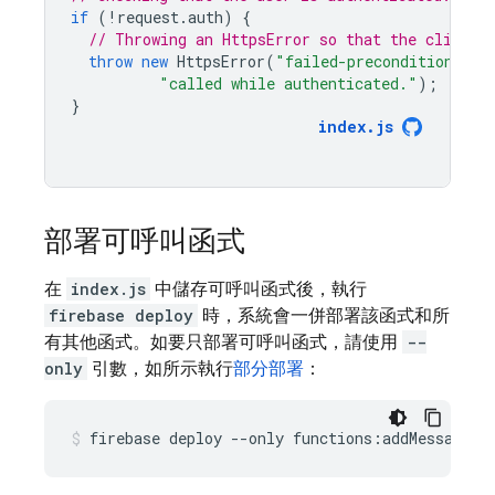
if
(
!
request
.
auth
)
{
// Throwing an HttpsError so that the client 
throw
new
HttpsError
(
"failed-precondition"
,
"
"called while authenticated."
);
}
index
.
js
部署可呼叫函式
在
index.js
中儲存可呼叫函式後，執行
firebase deploy
時，系統會一併部署該函式和所
有其他函式。如要只部署可呼叫函式，請使用
--
only
引數，如所示執行
部分部署
：