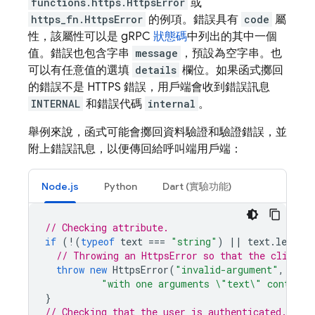
functions.https.HttpsError
或
https_fn.HttpsError
的例項。錯誤具有
code
屬
性，該屬性可以是 gRPC
狀態碼
中列出的其中一個
值。錯誤也包含字串
message
，預設為空字串。也
可以有任意值的選填
details
欄位。如果函式擲回
的錯誤不是 HTTPS 錯誤，用戶端會收到錯誤訊息
INTERNAL
和錯誤代碼
internal
。
舉例來說，函式可能會擲回資料驗證和驗證錯誤，並
附上錯誤訊息，以便傳回給呼叫端用戶端：
Node.js
Python
Dart (實驗功能)
// Checking attribute.
if
(
!
(
typeof
text
===
"string"
)
||
text
.
length
// Throwing an HttpsError so that the client 
throw
new
HttpsError
(
"invalid-argument"
,
"The
"with one arguments \"text\" containi
}
// Checking that the user is authenticated.