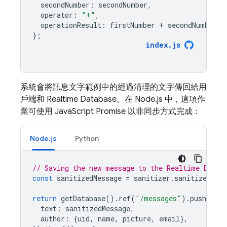
secondNumber
:
secondNumber
,
operator
:
"+"
,
operationResult
:
firstNumber
+
secondNumber
,
};
index
.
js
系統會將訊息文字範例中的經過清理的文字傳回給用
戶端和
Realtime Database
。在 Node.js 中，這項作
業可使用 JavaScript Promise 以非同步方式完成：
Node.js
Python
// Saving the new message to the Realtime Datab
const
sanitizedMessage
=
sanitizer
.
sanitizeText
return
getDatabase
().
ref
(
"/messages"
).
push
({
text
:
sanitizedMessage
,
author
:
{
uid
,
name
,
picture
,
email
},