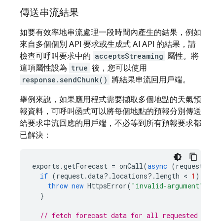
傳送串流結果
如要有效率地串流處理一段時間內產生的結果，例如
來自多個個別 API 要求或生成式 AI API 的結果，請
檢查可呼叫要求中的
acceptsStreaming
屬性。將
這項屬性設為
true
後，您可以使用
response.sendChunk()
將結果串流回用戶端。
舉例來說，如果應用程式需要擷取多個地點的天氣預
報資料，可呼叫函式可以將每個地點的預報分別傳送
給要求串流回應的用戶端，不必等到所有預報要求都
已解決：
exports
.
getForecast
=
onCall
(
async
(
request
,
re
if
(
request
.
data
?
.
locations
?
.
length
 < 
1
)
{
throw
new
HttpsError
(
"invalid-argument"
,
"M
}
// fetch forecast data for all requested loca