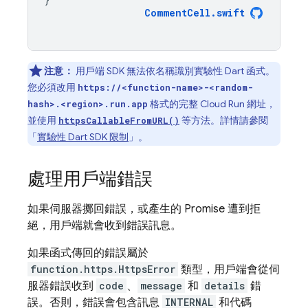
CommentCell
.
swift
注意：
用戶端 SDK 無法依名稱識別實驗性 Dart 函式。
您必須改用
https://<function-name>-<random-
格式的完整 Cloud Run 網址，
hash>.<region>.run.app
並使用
等方法。詳情請參閱
httpsCallableFromURL()
「
實驗性 Dart SDK 限制
」。
處理用戶端錯誤
如果伺服器擲回錯誤，或產生的 Promise 遭到拒
絕，用戶端就會收到錯誤訊息。
如果函式傳回的錯誤屬於
function.https.HttpsError
類型，用戶端會從伺
服器錯誤收到
code
、
message
和
details
錯
誤。否則，錯誤會包含訊息
INTERNAL
和代碼