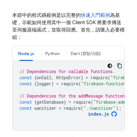
本節中的程式碼範例是以完整的
快速入門範例
為基
礎，示範如何使用其中一個 Client SDK 將要求傳送
至伺服器端函式，並取得回應。首先，請匯入必要模
組：
Node.js
Python
Dart (實驗功能)
// Dependencies for callable functions.
const
{
onCall
,
HttpsError
}
=
require
(
"firebase-
const
{
logger
}
=
require
(
"firebase-functions"
);
// Dependencies for the addMessage function.
const
{
getDatabase
}
=
require
(
"firebase-admin/d
const
sanitizer
=
require
(
"./sanitizer"
);
index
.
js