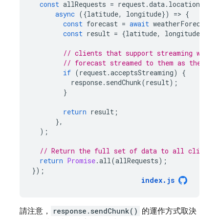
const
allRequests
=
request
.
data
.
locations
.
ma
async
({
latitude
,
longitude
})
=
>
{
const
forecast
=
await
weatherForecastA
const
result
=
{
latitude
,
longitude
,
fo
// clients that support streaming will 
// forecast streamed to them as they co
if
(
request
.
acceptsStreaming
)
{
response
.
sendChunk
(
result
);
}
return
result
;
},
);
// Return the full set of data to all clients
return
Promise
.
all
(
allRequests
);
});
index
.
js
請注意，
response.sendChunk()
的運作方式取決