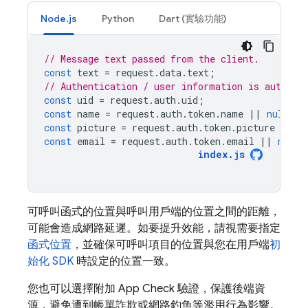
Node.js
Python
Dart (實驗功能)
// Message text passed from the client.
const
text
=
request
.
data
.
text
;
// Authentication / user information is automat
const
uid
=
request
.
auth
.
uid
;
const
name
=
request
.
auth
.
token
.
name
||
null
;
const
picture
=
request
.
auth
.
token
.
picture
||
n
const
email
=
request
.
auth
.
token
.
email
||
null
;
index
.
js
可呼叫函式的位置與呼叫用戶端的位置之間的距離，
可能會造成網路延遲。如要提升效能，請視需要指定
函式位置
，並確保可呼叫項目的位置與您在用戶端
初
始化 SDK
時設定的位置一致。
您也可以選擇附加
App Check
驗證，保護後端資
源，避免遭到帳單詐欺或網路釣魚等濫用行為影響。