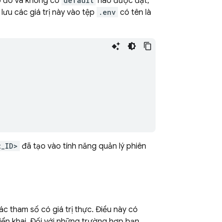
ệp đó và không có
default
nào được đặt,
 lưu các giá trị này vào tệp
.env
có tên là
t_ID>
đã tạo vào tính năng quản lý phiên
ác tham số có giá trị thực. Điều này có
riển khai. Đối với những trường hợp bạn