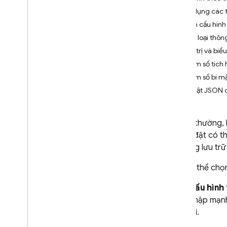
App Check
Sử dụng các 
Định cấu hình
SQL Connect
Các loại thôn
Giá trị và biể
Cloud Firestore
Tham số tích 
Tham số bí m
Realtime Database
Bí mật JSON c
Storage
Thông thường, 
Quy tắc bảo mật
độ cài đặt có t
dễ dàng lưu trữ 
App Hosting
Bạn có thể chọ
Hosting
Cấu hình
nhập mạnh 
Cloud Functions
lỗi.
Giới thiệu