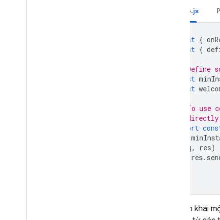
Sắp xếp hàm
Node.js
Xử lý các phần phụ thuộc
Tối ưu hoá kết nối mạng
const
{
onR
Mẹo và thủ thuật
const
{
def
Kiểm thử hàm
Các hàm giám sát
// Define s
Tài liệu tham khảo API
const
minIn
const
welco
Hàm Cloud Run và Firebase
Vị trí Cloud Functions
// To use c
Hạn mức
// directly
export
cons
Câu hỏi thường gặp và khắc phục
{
minInst
sự cố
(
req
,
res
)
Cloud Functions (thế hệ thứ nhất)
res
.
sen
}
Extensions
);
Firebase ML
Khi triển khai 