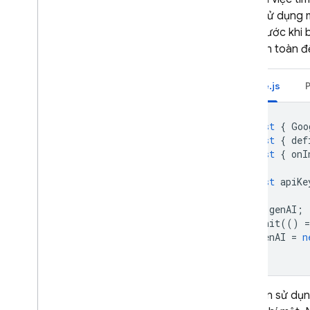
muốn sử dụng mộ
chạy trước khi 
là nơi an toàn đ
Node.js
const
{
Goo
const
{
def
const
{
onI
const
apiKe
let
genAI
;
onInit
(()
=
genAI
=
n
})
Nếu bạn sử dụn