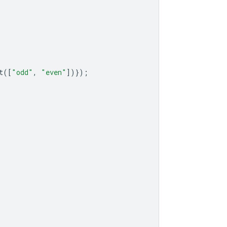
t
([
"odd"
,
"even"
])});