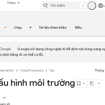
Thêm
/
Chạy
Tài liệu tham khảo
Mẫu
Google sử dụng công nghệ AI để dịch nội dung sang 
n dịch bằng AI có thể có lỗi.
entation
Cloud Functions
Tạo
Thông 
ấu hình môi trường
y
tham số