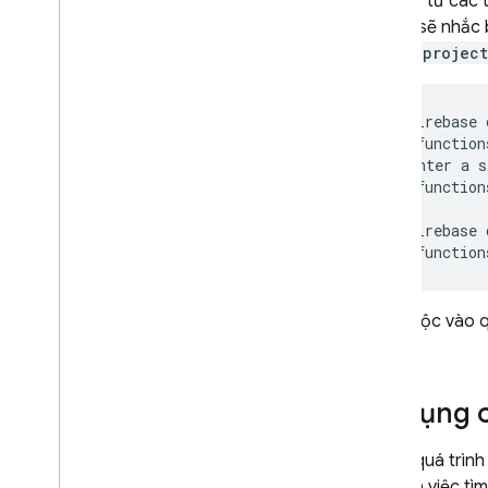
hàm đó từ các t
SẢN PHẨM CÓ LIÊN QUAN
thì CLI sẽ nhắc 
Cloud Messaging
.env.<project
Remote Config
$
firebase
i
function
?
Enter
a
s
i
function
…

$
firebase
i
function
Tuỳ thuộc vào q
bản.
Sử dụng 
Trong quá trình
nghĩa là việc t