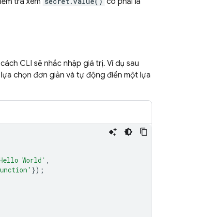
 kiểm tra xem
secret.value()
có phải là
cách CLI sẽ nhắc nhập giá trị. Ví dụ sau
 lựa chọn đơn giản và tự động điền một lựa
Hello World'
,
function'
});