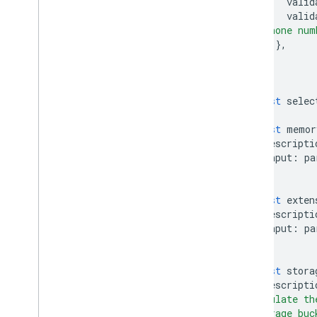
valid
valid
a phone num
},
},
});
const
selec
const
memor
descripti
input
:
pa
});
const
exten
descripti
input
:
pa
});
const
stora
descripti
populate th
storage buc