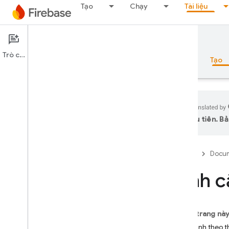
Tạo
Chạy
Tài liệu
Documentation
Cloud Functions
Trò chuyện
Tổng quan
Nguyên tắc cơ bản
AI
Tạo
ưu tiên. Bả
Tổng quan
Firebase
Docum
Bộ công cụ mô phỏng
Định c
Authentication
Xác minh số điện thoại
Trên trang nà
Cấu hình theo 