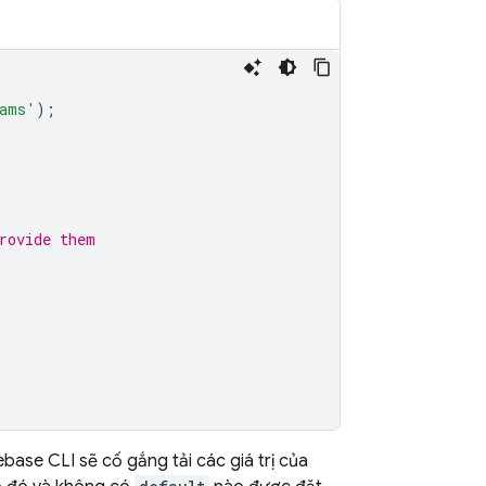
rams'
);
rovide them
ebase CLI sẽ cố gắng tải các giá trị của