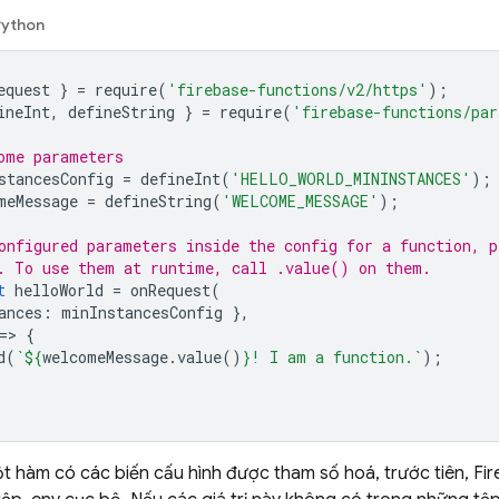
Python
equest
}
=
require
(
'firebase-functions/v2/https'
);
ineInt
,
defineString
}
=
require
(
'firebase-functions/pa
ome parameters
stancesConfig
=
defineInt
(
'HELLO_WORLD_MININSTANCES'
);
meMessage
=
defineString
(
'WELCOME_MESSAGE'
);
onfigured parameters inside the config for a function, p
. To use them at runtime, call .value() on them.
t
helloWorld
=
onRequest
(
ances
:
minInstancesConfig
},
=
>
{
d
(
`
${
welcomeMessage
.
value
()
}
! I am a function.`
);
một hàm có các biến cấu hình được tham số hoá, trước tiên, Fir