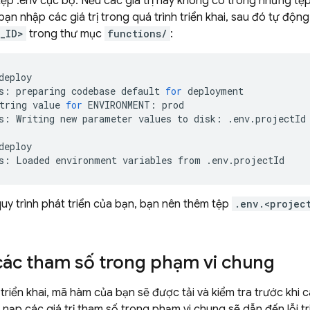
ệp .env cục bộ. Nếu các giá trị này không có trong những t
bạn nhập các giá trị trong quá trình triển khai, sau đó tự động
_ID>
trong thư mục
functions/
:
deploy

s:
preparing
codebase
default
for
deployment

tring
value
for
ENVIRONMENT:
prod

s:
Writing
new
parameter
values
to
disk:
.env.projectId

deploy

s:
Loaded
environment
variables
from
uy trình phát triển của bạn, bạn nên thêm tệp
.env.<projec
các tham số trong phạm vi chung
 triển khai, mã hàm của bạn sẽ được tải và kiểm tra trước khi c
ìm nạp các giá trị tham số trong phạm vi chung sẽ dẫn đến lỗi t