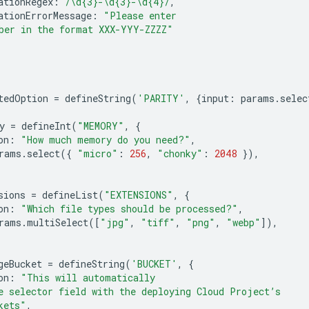
ationRegex
:
/\d{3}-\d{3}-\d{4}/
,
ationErrorMessage
:
"Please enter
ber in the format XXX-YYY-ZZZZ"
tedOption
=
defineString
(
'PARITY'
,
{
input
:
params
.
selec
y
=
defineInt
(
"MEMORY"
,
{
on
:
"How much memory do you need?"
,
rams
.
select
({
"micro"
:
256
,
"chonky"
:
2048
}),
sions
=
defineList
(
"EXTENSIONS"
,
{
on
:
"Which file types should be processed?"
,
rams
.
multiSelect
([
"jpg"
,
"tiff"
,
"png"
,
"webp"
]),
geBucket
=
defineString
(
'BUCKET'
,
{
on
:
"This will automatically
e selector field with the deploying Cloud Project’s
kets"
,