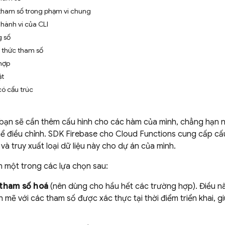
tham số trong phạm vi chung
 hành vi của CLI
g số
u thức tham số
hợp
ật
ó cấu trúc
bạn sẽ cần thêm cấu hình cho các hàm của mình, chẳng hạn 
hể điều chỉnh. SDK
Firebase
cho
Cloud Functions
cung cấp cấu
và truy xuất loại dữ liệu này cho dự án của mình.
n một trong các lựa chọn sau:
 tham số hoá
(nên dùng cho hầu hết các trường hợp). Điều n
mẽ với các tham số được xác thực tại thời điểm triển khai, g