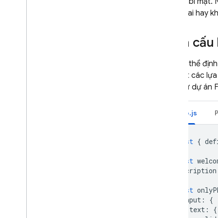
liên kết bí mật
giá trị sai hay 
Định cấu 
Bạn có thể địn
đây đặt các lựa
chọn từ dự án F
Node.js
const
{
def
const
welco
description
const
onlyP
input
:
{
text
:
{