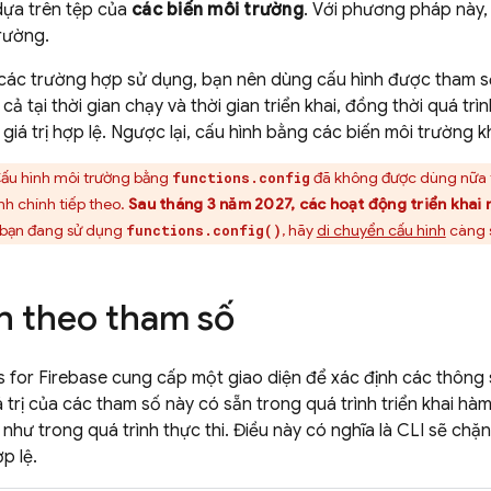
dựa trên tệp của
các biến môi trường
. Với phương pháp này,
rường.
 các trường hợp sử dụng, bạn nên dùng cấu hình được tham s
cả tại thời gian chạy và thời gian triển khai, đồng thời quá trìn
iá trị hợp lệ. Ngược lại, cấu hình bằng các biến môi trường kh
ấu hình môi trường bằng
đã không được dùng nữa t
functions.config
nh chính tiếp theo.
Sau tháng 3 năm 2027, các hoạt động triển khai
bạn đang sử dụng
, hãy
di chuyển cấu hình
càng 
functions.config()
h theo tham số
 for Firebase
cung cấp một giao diện để xác định các thông 
trị của các tham số này có sẵn trong quá trình triển khai hàm, 
như trong quá trình thực thi. Điều này có nghĩa là CLI sẽ chặn 
ợp lệ.