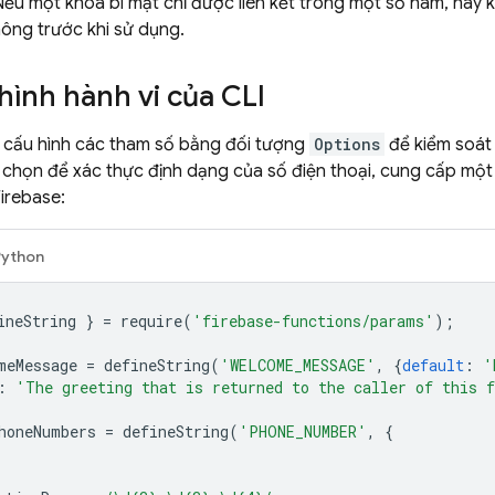
. Nếu một khoá bí mật chỉ được liên kết trong một số hàm, hãy
không trước khi sử dụng.
hình hành vi của CLI
h cấu hình các tham số bằng đối tượng
Options
để kiểm soát 
 chọn để xác thực định dạng của số điện thoại, cung cấp một
irebase:
Python
ineString
}
=
require
(
'firebase-functions/params'
);
meMessage
=
defineString
(
'WELCOME_MESSAGE'
,
{
default
:
'
:
'The greeting that is returned to the caller of this 
honeNumbers
=
defineString
(
'PHONE_NUMBER'
,
{