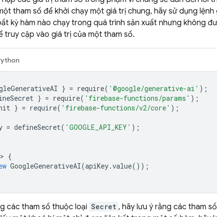
t tham số để khởi chạy một giá trị chung, hãy sử dụng lệnh g
bất kỳ hàm nào chạy trong quá trình sản xuất nhưng không được 
ể truy cập vào giá trị của một tham số.
Python
gleGenerativeAI
}
=
require
(
'@google/generative-ai'
);
ineSecret
}
=
require
(
'firebase-functions/params'
);
nit
}
=
require
(
'firebase-functions/v2/core'
);
y
=
defineSecret
(
'GOOGLE_API_KEY'
);
>
{
ew
GoogleGenerativeAI
(
apiKey
.
value
());
g các tham số thuộc loại
Secret
, hãy lưu ý rằng các tham s