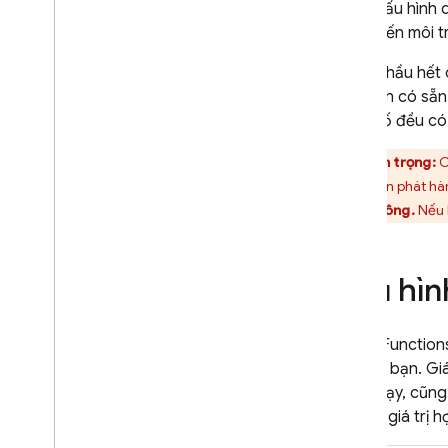
Cấu hình 
So sánh phiên bản thế hệ 1 và thế
biến môi t
hệ 2
Khám phá các trường hợp sử
Đối với hầu hết
dụng
cấu hình có sẵn 
Bắt đầu
tham số đều có g
Nâng cấp lên thế hệ thứ 2
Thận trọng:
C
Dùng thử Dart SDK thử
nghiệm
trong bản phát hà
Gọi các hàm trực tiếp
thành công.
Nếu 
Kích hoạt các hàm nền
Viết hàm
Cấu hìn
Quản lý các tuỳ chọn triển khai
và thời gian chạy
Ghi hàm trong Type
Script
Cloud Functions
Đồng bộ hoá
,
không đồng bộ
mã của bạn. Giá 
và hứa hẹn
gian chạy, cũng 
Thử lại các hàm không đồng bộ
đều có giá trị h
Định cấu hình môi trường