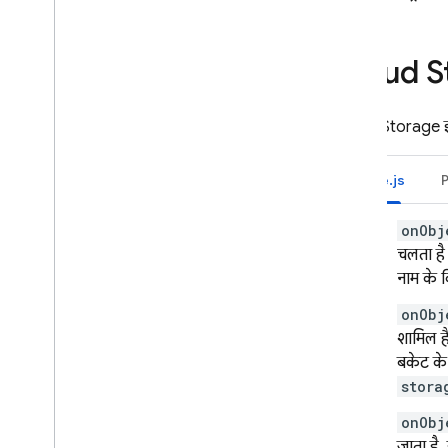
Cloud S
Cloud Storage
इ
Node.js
onObj
चलता है 
नाम के 
onObj
शामिल है
बकेट के 
stora
onObj
जाता है.