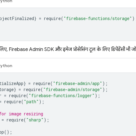
Python
bjectFinalized
}
=
require
(
"firebase-functions/storage"
)
 लिए,
Firebase
Admin SDK
और इमेज प्रोसेसिंग टूल के लिए डिपेंडेंसी भी जोड़
Python
tializeApp
}
=
require
(
"firebase-admin/app"
);
torage
}
=
require
(
"firebase-admin/storage"
);
r
=
require
(
"firebase-functions/logger"
);
=
require
(
"path"
);
for image resizing
=
require
(
"sharp"
);
pp
();