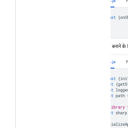
Node.js
पहली और दूसरी पीढ़ी के वर्शन की तुलना
इस्तेमाल के उदाहरण एक्सप्लोर करना
const
{
onO
शुरू करना
2nd gen पर अपग्रेड करें
एक्सपेरिमेंट के तौर पर उपलब्ध Dart
SDK टूल आज़माएँ
पूरा सैंपल बनाने के
फ़ंक्शन को सीधे कॉल करें
बैकग्राउंड फ़ंक्शन ट्रिगर करें
Node.js
Firebase सूचना के ट्रिगर
कस्टम इवेंट
/
एक्सटेंशन ट्रिगर
const
{
ini
पुष्टि करने वाले ट्रिगर ब्लॉक करना
const
{
getS
Cloud Firestore के ट्रिगर
const
logge
डेटा कनेक्ट ट्रिगर
const
path
रीयलटाइम डेटाबेस ट्रिगर
// library 
रिमोट कॉन्फ़िगरेशन ट्रिगर
const
sharp
Cloud Storage के ट्रिगर
Pub
/
Sub ट्रिगर
initializeA