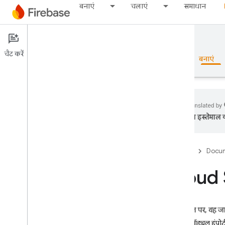
बनाएं
चलाएं
समाधान
Documentation
Cloud Functions
चैट करें
खास जानकारी
बुनियादी जानकारी
AI
बनाएं
का इस्तेमाल क
खास जानकारी
Firebase
Docum
Emulator Suite
Cloud S
Authentication
फ़ोन नंबर की पुष्टि करें
इस पेज पर, यह ज
ज़रूरी मॉड्यूल इंपोर