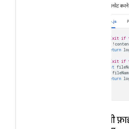
थंबनेल जनरेट करने व
Node.js
// Exit if 
if
(
!
conten
return
lo
}
// Exit if 
const
fileN
if
(
fileNam
return
lo
}
किसी फ़