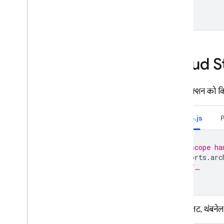
टेस्ट लैब के ट्रिगर
फलन लिखें
फ़ंक्शन को टेस्ट करें
फ़ंक्शन मॉनिटर करें
एपीआई का संदर्भ
Cloud S
Cloud Run फ़ंक्शन और Firebase
Cloud Functions की जगहें
अपने फ़ंक्शन को
कोटा और सीमाएं
अक्सर पूछे जाने वाले सवाल और समस्या
हल करने का तरीका
Node.js
Cloud Functions (1st gen)
// scope ha
Extensions
exports
.
arc
//…
});
Firebase ML
मिलते-जुलते प्रॉडक्ट
इसके उलट, थंबनेल ज
Cloud Messaging