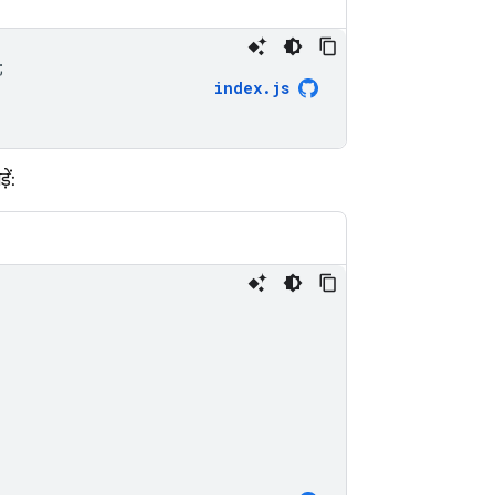
;
index
.
js
ें: