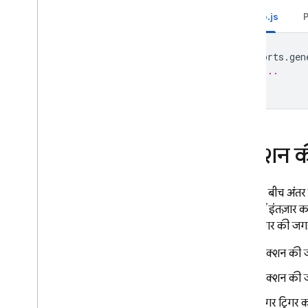
Remote Config
Node.js
exports
.
gen
// ...
});
फ़ंक्शन 
जगहों के बीच अंतर 
नेटवर्क में इंतज़ार
बकेट/ट्रिगर की जग
फ़ंक्शन की
फ़ंक्शन की जग
अगर ट्रिगर