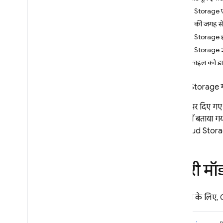
App Check
Cloud Storage फ
फ़ंक्शन की जगह स
SQL Connect
Cloud Storage इव
Cloud Storage ऑब्
Cloud Firestore
किसी फ़ाइल को डा
Realtime Database
Cloud Storage
म
इस पेज पर दिए गए 
Storage
फ़ंक्शन में बताया ग
और
Cloud Stor
सुरक्षा के नियम
App Hosting
ज़रूरी मॉड
Hosting
शुरू करने के लिए,
Cloud Functions
शुरुआती जानकारी