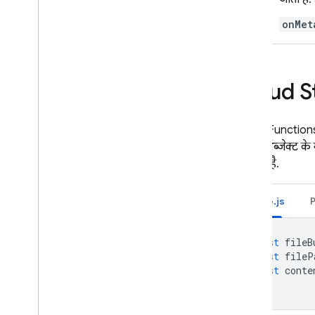
onMet
Cloud S
Cloud Function
टाइप. ऑब्जेक्ट के म
1
होती है.
Node.js
const
fileB
const
fileP
const
conte