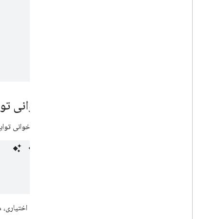
فراخوانی توابع
هنگام فراخوانی توابع HTTPS Callable به صورت محلی، باید داده‌های آزمایشی مناسبی را ارا
به صورت اختیاری، م