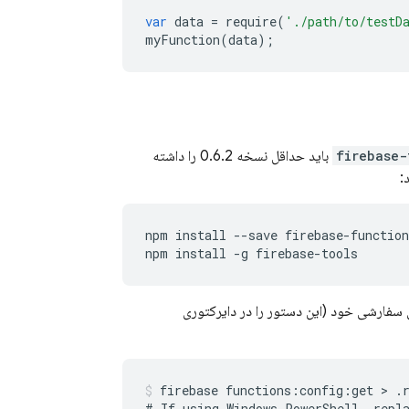
var
data
=
require
(
'./path/to/testD
myFunction
(
data
);
firebase-
SDK باید حداقل نسخه 0.6.2 را داشته
:
npm
install
--
save
firebase
-
function
npm
install
-
g
firebase
-
tools
دی سفارشی خود (این دستور را در دایرکتوری
firebase functions:config:get > .r
# If using Windows PowerShell, repla