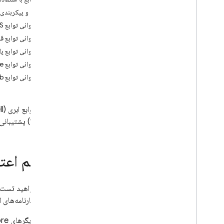
App Check
نصب و پیکربندی پوسته tions
فراخوانی توابع HTTPS
اتصال SQL
فراخوانی توابع قابل 
فراخوانی توابع پا
Cloud Firestore
فراخوانی توابع Firestore
فراخوانی توابع PubSub
Realtime Database
Storage
(trigger) پشتیبانی می‌کند.
قوانین امنیتی
تنظیم اعتب
App Hosting
Hosting
اگر می‌خواهید تست‌
باشد اعتبارنامه‌های 
Cloud Functions
تریگرهای
ore
مقدمه