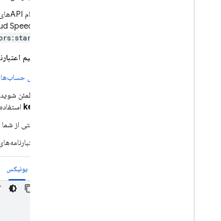
مقایسه نسخه نسل 1 و 2
تمام APIهای دیگر، از جمله APIهای Firebase مانند
موارد استفاده را کاوش کنید
Cloud Speech، به مراحل راه‌اندازی شرح داده شده در این بخش نیاز دارن
شروع به کار
ors:start
ارتقا به نسل دوم
برای تنظیم اعتبارن
کیت توسعه نرم‌افزاری آزمایشی Dart
را امتحان کنید
پنل حساب‌های سرویس (
توابع تماس مستقیم
مطمئن شوید
توابع پس زمینه را فعال کنید
key
استفاده 
توابع را بنویسید
توابع تست
وقتی از شما 
توابع را به صورت محلی اجرا کنید
اعتبارنامه‌ها
توابع تست واحد
تست توابع به صورت تعاملی
یونیکس
عملکردهای مانیتور
مرجع API
توابع Cloud Run و Firebase، توابع
Cloud Run و Firebase، توابع Cloud
Run و Firebase