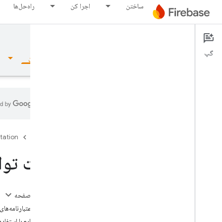
ساختن
اجرا کن
راه‌حل‌ها
Cloud Functions
Documentation
گپ
نمای کلی
مبانی
هوش مصنوعی
ساختن
نمای کلی
tation
Firebase
مجموعه شبیه ساز
تست تواب
Authentication
در این صفحه
تایید شماره تلفن
تنظیم اعتبارنامه‌های
ارائه توابع با استفاد