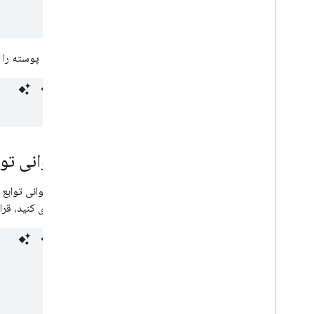
در نهایت، پوسته را ب
فراخوانی توابع S
برای فراخوانی توابع HTTPS در پوسته، نحوه‌ی استفاده مشابه ماژول
شبیه‌سازی کنید، قرار