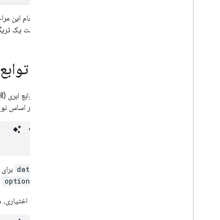
مکان های توابع ابری
پس از انجام این مراح
سهمیه ها و محدودیت ها
هنگام تست یک تریگ
سوالات متداول و عیب‌یابی
توابع ابری (نسل اول)
ارائه توابع
Extensions
Firebase ML
گزینه‌ها بر اساس نو
محصولات مرتبط، محصولات مرتبط،
محصولات مرتبط
Cloud Messaging
Remote Config
پارامتر
data
پارامتر
options
اخت
به صورت اختیاری، می