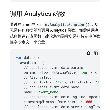
调用 Analytics 函数
通过在 shell 中运行
myAnalyticsFunction()
，您
无需任何数据即可调用 Analytics 函数。如需使用测
试数据运行该函数，建议您为函数所需的特定事件数
据字段定义一个变量：
var
data
=
{
eventDim
:
[{
//
populates
event
.
data
.
params
params
:
{
foo
:
{
stringValue
:
'bar'
}
},
//
Also
valid
:
//
{
intValue
:
'10'
},
{
floatValue
:
'1.0'
},
//
populates
event
.
data
.
name
name
:
'event_name'
,
//
populates
event
.
data
.
logTime
,
specify
in
timestampMicros
:
Date
.
now
()
*
1000
,
//
populates
event
.
data
.
previousLogTime
,
sp