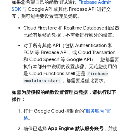
如果您希望自己的函数测试通过
Firebase Admin
SDK
与 Google API 或其他 Firebase API 进行交
互，则可能需要设置管理员凭据。
Cloud Firestore
和
Realtime Database
触发器
已经有足够的凭据，
不
需要进行额外的设置。
对于所有其他 API（包括
Authentication
和
FCM
等 Firebase API，或 Cloud Translation
和 Cloud Speech 等 Google API），您都需要
执行本部分中说明的设置步骤。无论您使用的
是
Cloud Functions
shell 还是
firebase
emulators:start
，都需要遵循此要求。
如需为所模拟的函数设置管理员凭据，请执行以下
操作：
打开
Google Cloud
控制台的
“服务账号”窗
格
。
确保已选择
App Engine
默认服务账号
，并使