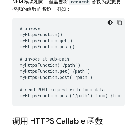
NPM 模块相同，但需要将
request
替换为您想要
模拟的函数的名称。例如：
# invoke

myHttpsFunction()

myHttpsFunction.get()

myHttpsFunction.post()

# invoke at sub-path

myHttpsFunction('/path')

myHttpsFunction.get('/path')

myHttpsFunction.post('/path')

# send POST request with form data

调用 HTTPS Callable 函数