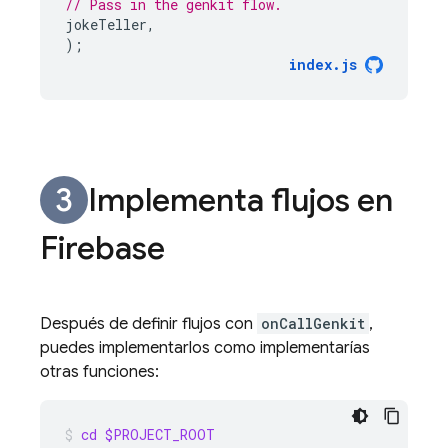
// Pass in the genkit flow.
jokeTeller
,
);
index
.
js
Implementa flujos en
Firebase
Después de definir flujos con
onCallGenkit
,
puedes implementarlos como implementarías
otras funciones:
cd
$PROJECT_ROOT