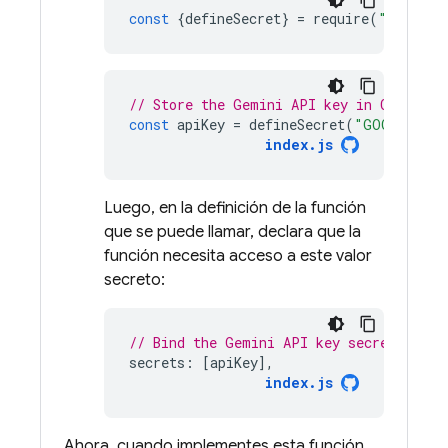
const
{
defineSecret
}
=
require
(
"firebas
// Store the Gemini API key in Cloud Se
const
apiKey
=
defineSecret
(
"GOOGLE_GEN
index
.
js
Luego, en la definición de la función
que se puede llamar, declara que la
función necesita acceso a este valor
secreto:
// Bind the Gemini API key secret param
secrets
:
[
apiKey
],
index
.
js
Ahora, cuando implementes esta función,