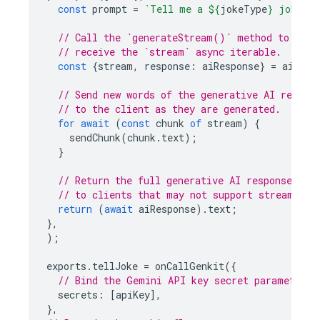
const
prompt
=
`Tell me a 
${
jokeType
}
 joke.`
;
// Call the `generateStream()` method to
// receive the `stream` async iterable.
const
{
stream
,
response
:
aiResponse
}
=
ai
.
gen
// Send new words of the generative AI respon
// to the client as they are generated.
for
await
(
const
chunk
of
stream
)
{
sendChunk
(
chunk
.
text
);
}
// Return the full generative AI response
// to clients that may not support streaming.
return
(
await
aiResponse
).
text
;
},
);
exports
.
tellJoke
=
onCallGenkit
({
// Bind the Gemini API key secret parameter t
secrets
:
[
apiKey
],
},