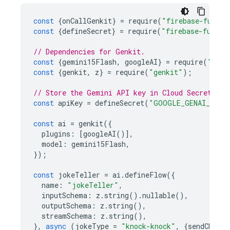
const
{
onCallGenkit
}
=
require
(
"firebase-functi
const
{
defineSecret
}
=
require
(
"firebase-functi
// Dependencies for Genkit.
const
{
gemini15Flash
,
googleAI
}
=
require
(
"@gen
const
{
genkit
,
z
}
=
require
(
"genkit"
);
// Store the Gemini API key in Cloud Secret Man
const
apiKey
=
defineSecret
(
"GOOGLE_GENAI_API_
const
ai
=
genkit
({
plugins
:
[
googleAI
()],
model
:
gemini15Flash
,
});
const
jokeTeller
=
ai
.
defineFlow
({
name
:
"jokeTeller"
,
inputSchema
:
z
.
string
().
nullable
(),
outputSchema
:
z
.
string
(),
streamSchema
:
z
.
string
(),
},
async
(
jokeType
=
"knock-knock"
,
{
sendChunk
}