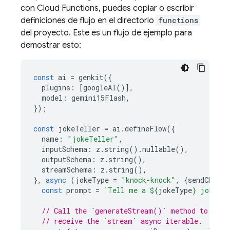
con Cloud Functions, puedes copiar o escribir
definiciones de flujo en el directorio
functions
del proyecto. Este es un flujo de ejemplo para
demostrar esto:
const
ai
=
genkit
({
plugins
:
[
googleAI
()],
model
:
gemini15Flash
,
});
const
jokeTeller
=
ai
.
defineFlow
({
name
:
"jokeTeller"
,
inputSchema
:
z
.
string
().
nullable
(),
outputSchema
:
z
.
string
(),
streamSchema
:
z
.
string
(),
},
async
(
jokeType
=
"knock-knock"
,
{
sendChunk
}
const
prompt
=
`Tell me a 
${
jokeType
}
 joke.`
;
// Call the `generateStream()` method to
// receive the `stream` async iterable.