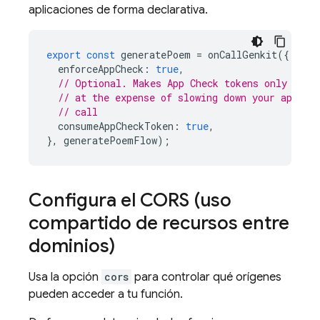
aplicaciones de forma declarativa.
export
const
generatePoem
=
onCallGenkit
({
enforceAppCheck
:
true
,
// Optional. Makes App Check tokens only usab
// at the expense of slowing down your app to
// call
consumeAppCheckToken
:
true
,
},
generatePoemFlow
);
Configura el CORS (uso
compartido de recursos entre
dominios)
Usa la opción
cors
para controlar qué orígenes
pueden acceder a tu función.