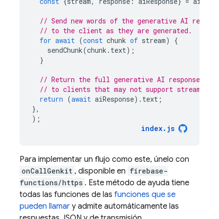
const
{
stream
,
response
:
aiResponse
}
=
ai
.
gen
// Send new words of the generative AI respon
// to the client as they are generated.
for
await
(
const
chunk
of
stream
)
{
sendChunk
(
chunk
.
text
);
}
// Return the full generative AI response
// to clients that may not support streaming.
return
(
await
aiResponse
).
text
;
},
);
index
.
js
Para implementar un flujo como este, únelo con
onCallGenkit
, disponible en
firebase-
functions/https
. Este método de ayuda tiene
todas las funciones de las
funciones que se
pueden llamar
y admite automáticamente las
respuestas JSON y de transmisión.