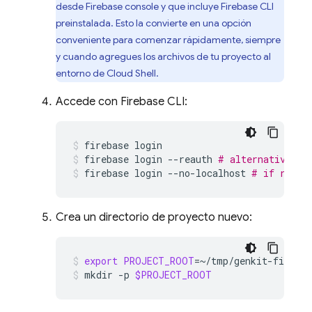
desde
Firebase
console y que incluye
Firebase
CLI
preinstalada. Esto la convierte en una opción
conveniente para comenzar rápidamente, siempre
y cuando agregues los archivos de tu proyecto al
entorno de
Cloud Shell
.
Accede con Firebase CLI:
firebase
login
firebase
login
--reauth
# alternative, i
firebase
login
--no-localhost
# if runni
Crea un directorio de proyecto nuevo:
export
PROJECT_ROOT
=
~/tmp/genkit-fireba
mkdir
-p
$PROJECT_ROOT