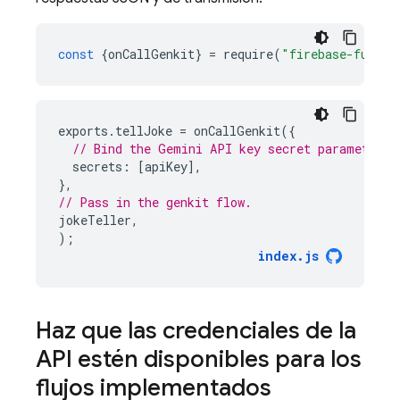
const
{
onCallGenkit
}
=
require
(
"firebase-functi
exports
.
tellJoke
=
onCallGenkit
({
// Bind the Gemini API key secret parameter t
secrets
:
[
apiKey
],
},
// Pass in the genkit flow.
jokeTeller
,
);
index
.
js
Haz que las credenciales de la
API estén disponibles para los
flujos implementados