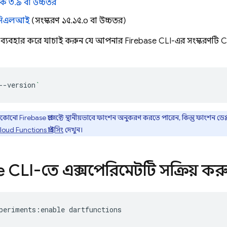
কে ৩.৯ বা উচ্চতর
িএলআই
(সংস্করণ ১৫.১৫.০ বা উচ্চতর)
যাগ ব্যবহার করে যাচাই করুন যে আপনার
Firebase
CLI-এর সংস্করণটি
C
--version
`
েকোনো
Firebase
প্রজেক্টে স্থানীয়ভাবে ফাংশন অনুকরণ করতে পারেন, কিন্তু ফাংশন ডে
loud Functions
প্রাইসিং
দেখুন।
e
CLI-তে এক্সপেরিমেন্টটি সক্রিয় ক
periments:enable