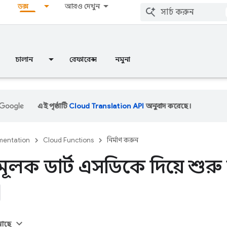
ডক্স
আরও দেখুন
চালান
রেফারেন্স
নমুনা
এই পৃষ্ঠাটি
Cloud Translation API
অনুবাদ করেছে।
entation
Cloud Functions
নির্মাণ করুন
মূলক ডার্ট এসডিকে দিয়ে শুর
 আছে