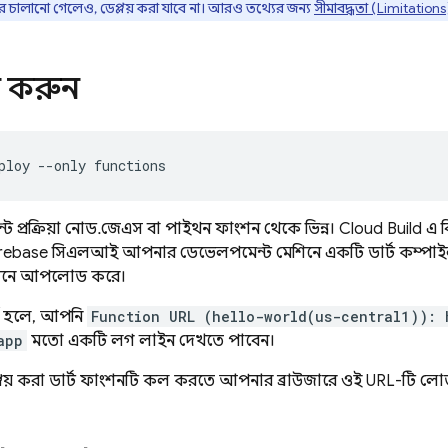
ে চালানো গেলেও, ডেপ্লয় করা যাবে না। আরও তথ্যের জন্য
সীমাবদ্ধতা (Limitations
ন করুন
ploy
--only
েন্ট প্রক্রিয়া নোড.জেএস বা পাইথন ফাংশন থেকে ভিন্ন।
Cloud Build
এ ব
irebase
সিএলআই আপনার ডেভেলপমেন্ট মেশিনে একটি ডার্ট কম্পাইল ধ
নে আপলোড করে।
ূর্ণ হলে, আপনি
Function URL (hello-world(us-central1)): 
app
মতো একটি লগ লাইন দেখতে পাবেন।
্লয় করা ডার্ট ফাংশনটি কল করতে আপনার ব্রাউজারে ওই URL-টি ল