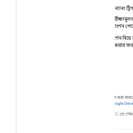
অন্যান্য ট্
পরীক্ষামূল
ফাংশন পেজ
ডার্ট ফাংশন নিয
সাহায্য করার জন
অন্য কিছু উল্লেখ না করা থাকলে,
আরও জানতে,
Google Devel
2026-08-05 UTC-তে শেষব