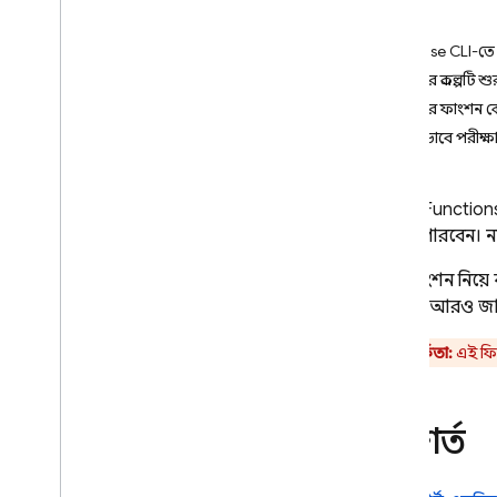
App Check
পূর্বশর্ত
Firebase CLI-তে এ
SQL সংযোগ
আপনার প্রকল্পটি শ
আপনার ফাংশন ক
Cloud Firestore
স্থানীয়ভাবে পরীক্
Realtime Database
Cloud Functions
করতে পারবেন। ন
Storage
ডার্ট ফাংশন নিয
নিরাপত্তা বিধি
সম্পর্কে আরও জা
App Hosting
সতর্কতা:
এই ফি
Hosting
পূর্বশর্ত
Cloud Functions
ভূমিকা