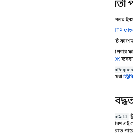
পরবর্তী 
ন্যূনতম ইনস
HTTP ফাং
ডার্ট ফাংশ
আপনার ফা
SDK
ব্যবহ
onReques
অথবা
স্ট্র
সীমাবদ্ধত
onCall
ট্
কারণ এই ম
করতে পারে