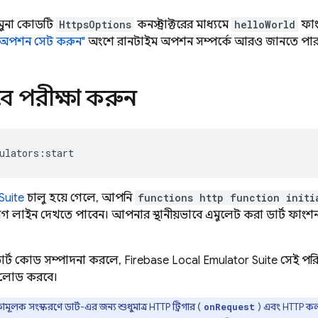
নমুনা কোডটি
HttpsOptions
কনস্ট্রাক্টরের মাধ্যমে
helloWorld
ফাংশ
 অপশন সেট করুন"
অংশে রানটাইম অপশন সম্পর্কে আরও জানতে পার
াবে পরীক্ষা করুন
Suite
চালু হয়ে গেলে, আপনি
functions http function initi
 লাইন দেখতে পাবেন। আপনার স্থানীয়ভাবে এমুলেট করা ডার্ট ফাংশ
র্ট কোড সম্পাদনা করলে,
Firebase Local Emulator Suite
সেই পরিব
় লোড করবে।
ামূলক সংস্করণে ডার্ট-এর জন্য শুধুমাত্র HTTP ট্রিগার (
) এবং HTTP কল
onRequest