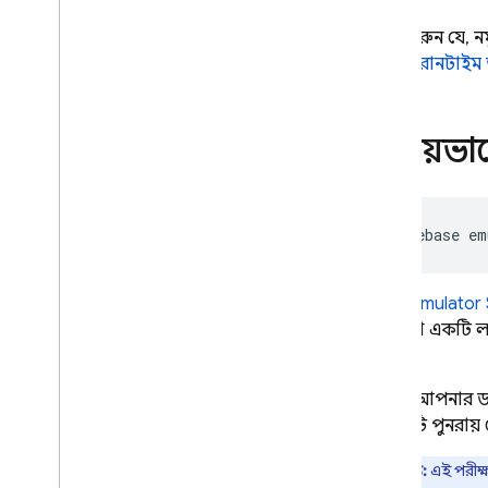
লক্ষ্য করুন যে, 
আপনি
"রানটাইম
স্থানীয়ভ
firebase
Local Emulator 
এর মতো একটি লগ
করুন।
আপনি আপনার ডা
ফাংশনটি পুনরায
দ্রষ্টব্য:
এই পরীক্ষ