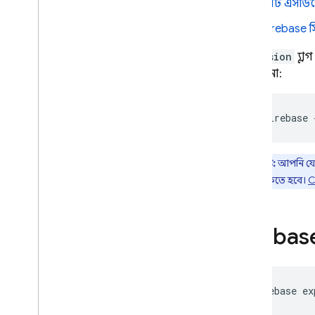
ডার্ট এসডি
১ম এবং ২য় প্রজন্মের সংস্করণ তুলনা
Firebase
স
ব্যবহারের ক্ষেত্রে অন্বেষণ করুন
শুরু করুন
--version
ফ্ল্
২য় জেনারে আপগ্রেড করুন
করে কিনা:
পরীক্ষামূলক ডার্ট এসডিকে
ব্যবহার করে দেখুন
`
firebase
সরাসরি কল ফাংশন
পটভূমি ফাংশন ট্রিগার
ফাংশন লিখুন
দ্রষ্টব্য:
আপনি য
পরীক্ষা ফাংশন
প্ল্যানে
থাকতে হবে।
C
মনিটর ফাংশন
API রেফারেন্স
Firebas
ক্লাউড রান ফাংশন এবং ফায়ারবেস
ক্লাউড ফাংশন অবস্থান
কোটা এবং সীমা
প্রায়শই জিজ্ঞাসিত প্রশ্নাবলী এবং সমস্যা
firebase
ex
সমাধান