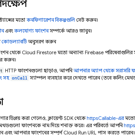
পদক্ষেপ
্ট্যান্সের মতো
কনফিগারেশন বিকল্পগুলি
সেট করুন।
শন
এবং
কলযোগ্য ফাংশন
সম্পর্কে আরও জানুন।
ন
কোডল্যাবটি
অনুসরণ করুন
ংশন থেকে
Cloud Firestore
মতো অন্যান্য
Firebase
পরিষেবাগুলির
ার করুন।
t
HTTP ফাংশনগুলো ছাড়াও, আপনি
আপনার অ্যাপ থেকে সরাসরি 
িমিং সহ
onCall
স্যাম্পল ব্যবহার করে দেখতে পারেন (তবে কলিং মেথড স
া
রিগার ডিপ্লয় করা গেলেও, ক্লায়েন্ট SDK থেকে
httpsCallable-এর
মতো 
েথডগুলো ফাংশনকে নাম দিয়ে শনাক্ত করে। এর পরিবর্তে আপনি
http
ন এবং আপনার ফাংশনের সম্পূর্ণ Cloud Run URL পাস করতে পারেন।