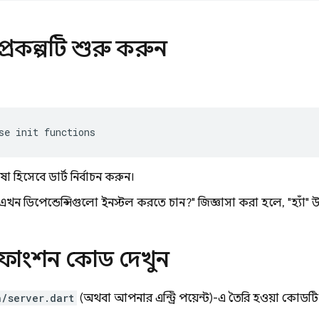
রকল্পটি শুরু করুন
se
init
 হিসেবে ডার্ট নির্বাচন করুন।
খন ডিপেন্ডেন্সিগুলো ইনস্টল করতে চান?" জিজ্ঞাসা করা হলে, "হ্যাঁ" উত
ফাংশন কোড দেখুন
n/server.dart
(অথবা আপনার এন্ট্রি পয়েন্ট)-এ তৈরি হওয়া কো