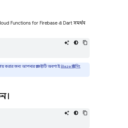
loud Functions for Firebase
এ Dart সমর্থন
প্লয় করার জন্য আপনার প্রজেক্টটি অবশ্যই
Blaze প্রাইসিং
রুন।