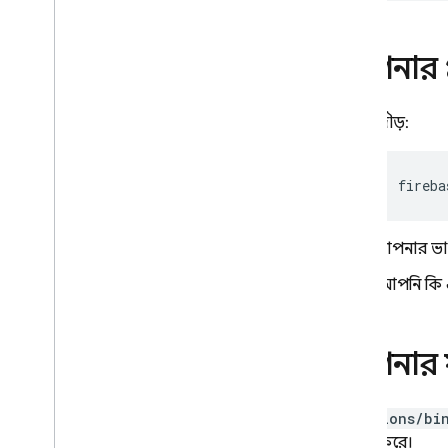
ক্লাউড ফাংশন (1ম প্রজন্ম)
Extensions
আপনার প্
Firebase ML
দৌড়:
সম্পর্কিত পণ্য
Cloud Messaging
fireba
Remote Config
আপনার ভাষা
"আপনি কি এ
আপনার 
functions/bi
প্রদর্শন করে।