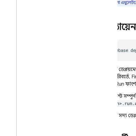
ট্রিগারগুলো এমুলেটর
মোতায়ে
firebase
de
ডার্ট-এর ডেপ্লয়ম
করার পরিবর্তে,
F
Cloud Run
ফাংশ
ডেপ্লয়মেন্ট সম্প
<region>.run.
আপনার সদ্য ডেপ