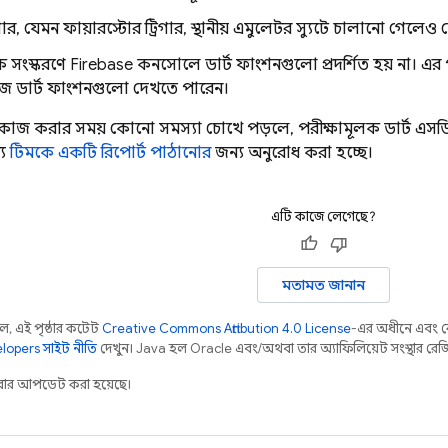
রিগার, যেমন ফায়ারস্টোর ট্রিগার, স্থানীয় এমুলেটর স্যুটে চালানো গেলেও ড
ক সংস্করণে
Firebase
কনসোলে ডার্ট ফাংশনগুলো প্রদর্শিত হয় না। এর
ে ডার্ট ফাংশনগুলো দেখতে পারেন।
়ে কাজ করার সময় কোনো সমস্যা চোখে পড়লে, পরীক্ষামূলক ডার্ট এস
্য
টিমকে একটি রিপোর্ট পাঠানোর
জন্য অনুরোধ করা হচ্ছে।
এটি কাজে লেগেছে?
মতামত জানান
 এই পৃষ্ঠার কন্টেন্ট
Creative Commons Attribution 4.0 License
-এর অধীনে এবং 
opers সাইট নীতি
দেখুন। Java হল Oracle এবং/অথবা তার অ্যাফিলিয়েট সংস্থার রেজিস্টা
ার আপডেট করা হয়েছে।