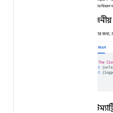
App Check
ক্লায়েন্টের বিবরণ 
SQL সংযোগ
প্রয়োজন
Cloud Firestore
শুরু করার জন্য,
Realtime Database
নোড.জেএস
Storage
// The Clo
নিরাপত্তা বিধি
const
{
onTe
const
{
logg
App Hosting
Hosting
Cloud Functions
টেস্টম্যা
ভূমিকা