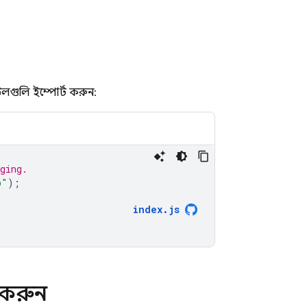
উলগুলি ইম্পোর্ট করুন:
ging.
b"
);
index
.
js
র করুন