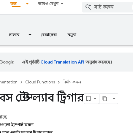
ডক্স
আরও দেখুন
চালান
রেফারেন্স
নমুনা
এই পৃষ্ঠাটি
Cloud Translation API
অনুবাদ করেছে।
entation
Cloud Functions
নির্মাণ করুন
স টেস্ট ল্যাব ট্রিগার
 আছে
লগুলো ইম্পোর্ট করুন
ম্পন্ন হলে একটি ফাংশন ট্রিগার করুন