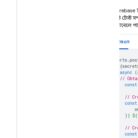
১ম এবং ২য় প্রজন্মের সংস্করণ তুলনা
একটি
Firebase 
ব্যবহারের ক্ষেত্রে অন্বেষণ করুন
ফাংশনটি টেস্ট সম্
শুরু করুন
স্ল্যাক চ্যানেলে পা
২য় জেনারে আপগ্রেড করুন
পরীক্ষামূলক ডার্ট এসডিকে ব্যবহার
নোড.জেএস
করে দেখুন
সরাসরি কল ফাংশন
exports
.
pos
পটভূমি ফাংশন ট্রিগার
{
secret
ফায়ারবেস সতর্কতা ট্রিগার
async
(
কাস্টম ইভেন্ট
/
এক্সটেনশন ট্রিগার
// Obta
const
Auth ট্রিগার ব্লক করা
ক্লাউড ফায়ারস্টোর ট্রিগার করে
// Cr
ডেটা কানেক্ট ট্রিগার
const
রিয়েলটাইম ডাটাবেস ট্রিগার
o
)
}
${
রিমোট কনফিগারেশন ট্রিগার
ক্লাউড স্টোরেজ ট্রিগার
// Cr
পাব
/
সাব ট্রিগার
const