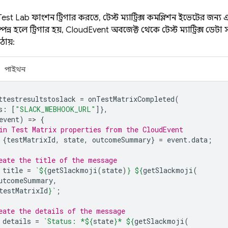
Test Lab
ফাংশন ট্রিগার করতে, টেস্ট ম্যাট্রিক্স কমপ্লিশন ইভেন্টের জন্
পন্ন হলে ট্রিগার হয়, CloudEvent অবজেক্ট থেকে টেস্ট ম্যাট্রিক্স ডেট
ঠায়:
পাইথন
ttestresultstoslack
=
onTestMatrixCompleted
(
s
:
[
"SLACK_WEBHOOK_URL"
]},
event
)
=
>
{
in Test Matrix properties from the CloudEvent
{
testMatrixId
,
state
,
outcomeSummary
}
=
event
.
data
;
eate the title of the message
title
=
`
${
getSlackmoji
(
state
)
}
${
getSlackmoji
(
utcomeSummary
,
testMatrixId
}
`
;
eate the details of the message
details
=
`Status: *
${
state
}
* 
${
getSlackmoji
(