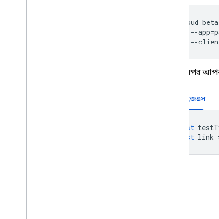
Remote Config
gcloud beta
    --app=p
এবং তারপর আপনা
নোড.জেএস
const
testT
const
link