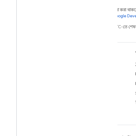
অন্য কিছু উল্লেখ না করা থাকলে,
আরও জানতে,
Google Devel
2026-08-04 UTC-তে শেষব
শিখুন
ডেভেলপার নির্দেশিকা
SDK ও API রেফারেন্স
নমুনা
লাইব্রেরি
GitHub