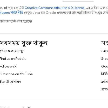
 এই পৃষ্ঠার কন্টেন্ট
Creative Commons Attribution 4.0 License
-এর অধীনে এবং 
opers সাইট নীতি
দেখুন। Java হল Oracle এবং/অথবা তার অ্যাফিলিয়েট সংস্থার রেজিস্টা
ার আপডেট করা হয়েছে।
সবসময় যুক্ত থাকুন
স
ব্লগ চেক করে দেখুন
সহায়
Find us on Reddit
Stac
Follow on X
Goo
Subscribe on YouTube
রিল
ইভেন্টে যোগ দিন
ব্র্যান
প্রায়