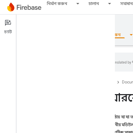
নির্মাণ করুন
চালান
সমাধান
Documentation
Cloud Functions
চ্যাট
ওভারভিউ
মৌলিক
এআই
নির্মাণ করুন
ওভারভিউ
Firebase
Docum
এমুলেটর স্যুট
ফায়ারবে
Authentication
এই পৃষ্ঠায় যা যা
ফোন নম্বর যাচাইকরণ
প্রয়োজনীয় মডিউ
টেস্টম্যাট্রিক্স স