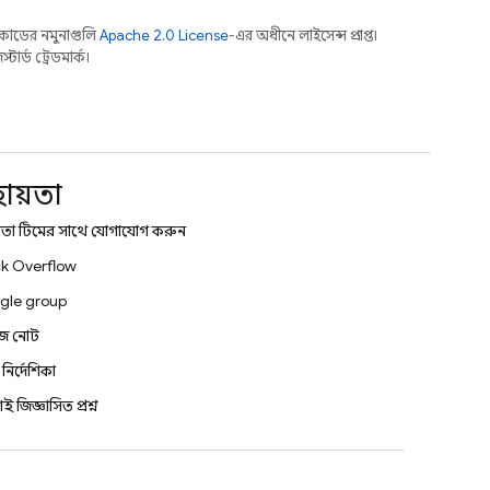
কোডের নমুনাগুলি
Apache 2.0 License
-এর অধীনে লাইসেন্স প্রাপ্ত।
র্ড ট্রেডমার্ক।
হায়তা
তা টিমের সাথে যোগাযোগ করুন
k Overflow
gle group
িজ নোট
্ড নির্দেশিকা
শই জিজ্ঞাসিত প্রশ্ন