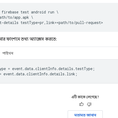
 firebase test android run \

ath/to/app.apk \

র ফাংশনে তথ্য অ্যাক্সেস করতে:
পাইথন
ype
=
event
.
data
.
clientInfo
.
details
.
testType
;
=
event
.
data
.
clientInfo
.
details
.
link
;
এটি কাজে লেগেছে?
মতামত জানান