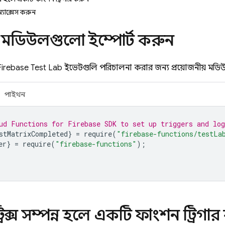
অ্যাক্সেস করুন
ীয় মডিউলগুলো ইম্পোর্ট করুন
Firebase Test Lab
ইভেন্টগুলি পরিচালনা করার জন্য প্রয়োজনীয় মডি
পাইথন
ud Functions for Firebase SDK to set up triggers and log
stMatrixCompleted
}
=
require
(
"firebase-functions/testLa
er
}
=
require
(
"firebase-functions"
);
ট্রিক্স সম্পন্ন হলে একটি ফাংশন ট্রিগা