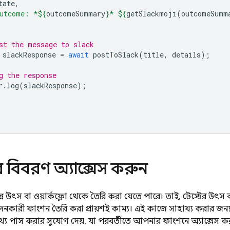
tate
,
utcome: *
${
outcomeSummary
}
* 
${
getSlackmoji
(
outcomeSumm
st the message to slack
slackResponse
=
await
postToSlack
(
title
,
details
);
g the response
r
.
log
(
slackResponse
);
টের বিবরণ অ্যাক্সেস করুন
বিভিন্ন উৎস বা ওয়ার্কফ্লো থেকে তৈরি করা যেতে পারে। তাই, টেস্টের উৎস বা 
াদনকারী ফাংশন তৈরি করা প্রায়শই কাম্য। এই কাজে সাহায্য করার জন্
য পাস করার সুযোগ দেয়, যা পরবর্তীতে আপনার ফাংশনে অ্যাক্সেস কর