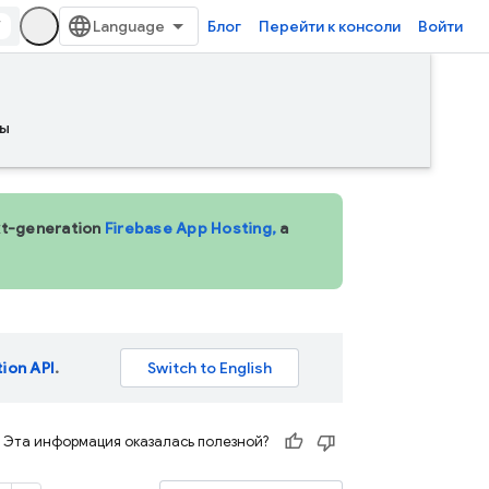
/
Блог
Перейти к консоли
Войти
ы
ext-generation
Firebase App Hosting,
a
tion API
.
Эта информация оказалась полезной?