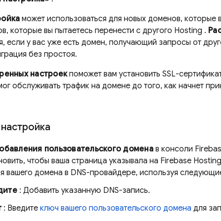
ройка
может использоваться для новых доменов, которые в
в, которые вы пытаетесь перенести с другого
Hosting
.
Ра
, если у вас уже есть домен, получающий запросы от друг
грация без простоя.
ренных настроек
поможет вам установить SSL-сертификат
ог обслуживать трафик на домене до того, как начнет при
 настройка
обавления пользовательского домена
в консоли
Fireba
овить, чтобы ваша страница указывала на
Firebase Hostin
ля вашего домена в DNS-провайдере, используя следующи
дите
: Добавить указанную DNS-запись.
т
: Введите
ключ вашего пользовательского домена
для зап