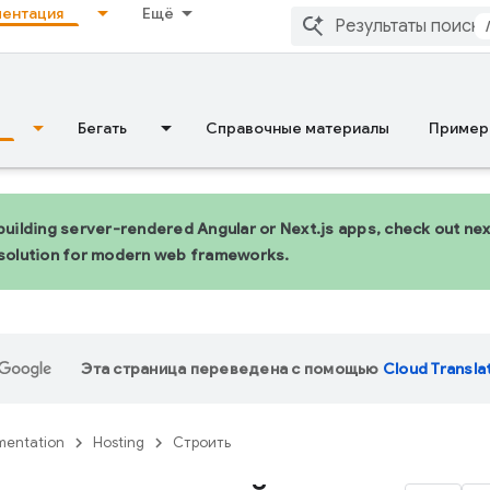
ентация
Ещё
Бегать
Справочные материалы
Пример
 building server-rendered Angular or Next.js apps, check out n
 solution for modern web frameworks.
Эта страница переведена с помощью
Cloud Transla
entation
Hosting
Строить