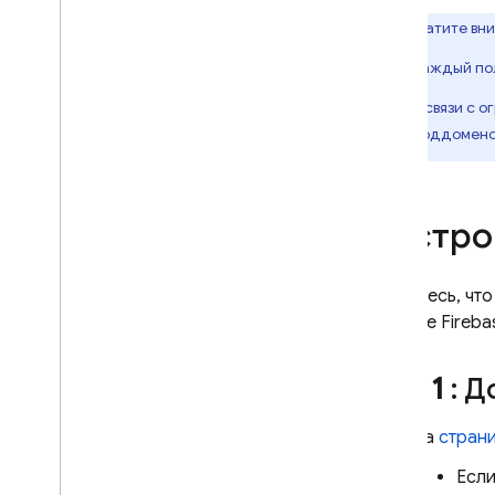
выпусками и версиями в прямом
Обратите вни
эфире и предварительном
просмотре
Каждый пол
Отслеживайте данные веб-
запросов с помощью Cloud
В связи с 
Logging
поддоменов
Использование
,
квоты и цены
Часто задаваемые вопросы и
устранение неполадок
Настро
Развертывание с
использованием REST API
Убедитесь, что
Cloud Functions
проекте Fireba
Extensions
Шаг 1
: Д
Firebase ML
На
стран
СОПУТСТВУЮЩИЕ ТОВАРЫ
Если