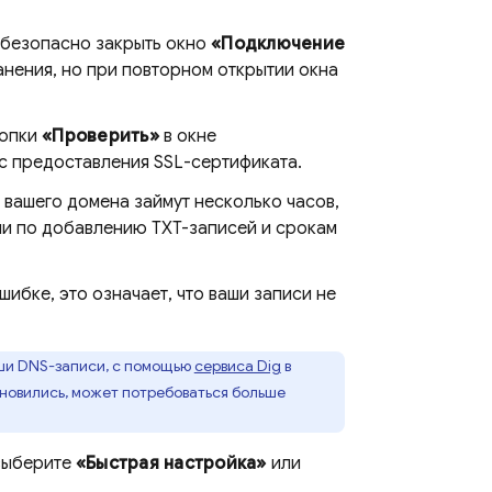
 безопасно закрыть окно
«Подключение
анения, но при повторном открытии окна
нопки
«Проверить»
в окне
с предоставления SSL-сертификата.
 вашего домена займут несколько часов,
ии по добавлению TXT-записей и срокам
ибке, это означает, что ваши записи не
аши DNS-записи, с помощью
сервиса Dig
в
новились, может потребоваться больше
ыберите
«Быстрая настройка»
или