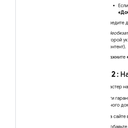
Cloud Messaging
Если
Remote Config
«До
Введите д
(Необяза
второй ук
контент).
Нажмите
Шаг 2
: Н
Если мастер н
Эти шаги гаран
указанного до
На сайте
Добавьте 