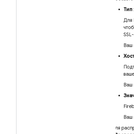
Тип
Для
чтоб
SSL-
Ваш 
Хос
Подт
ваше
Ваш 
Зна
Fire
Ваш 
Для расп