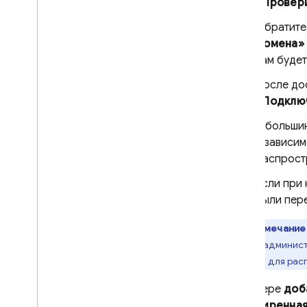
«Провер
Обратите 
домена»
вам буде
После до
«Подклю
В большин
в зависи
распрост
Если при
были пере
Примечание
панели админист
времени для рас
В мастере
доб
«Расширенная