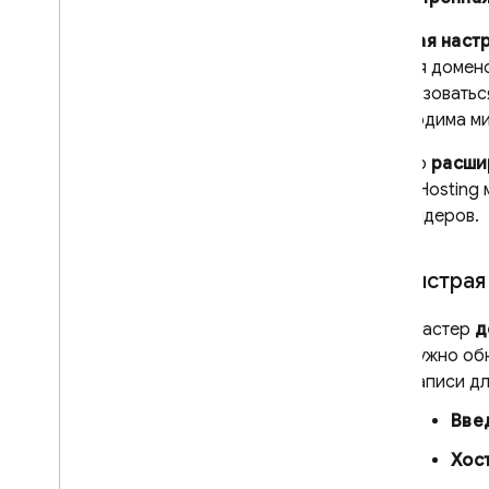
Быстрая наст
или для домено
использоваться
необходима ми
Мастер
расши
чтобы
Hosting
м
провайдеров.
Быстрая
Мастер
д
нужно обн
записи д
Вве
Хос