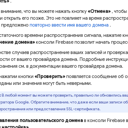
ить»
.
внимание, что вы можете нажать кнопку
«Отмена»
, чтобы
и открыть его позже. Это не повлияет на время распростр
т предложено
повторно ввести имя вашего домена
.
статочного времени распространения сигнала, нажатие к
чение домена»
консоли
Firebase
позволит начать процес
стве случаев распространение ваших записей и проверка
мости от вашего провайдера домена. Подробные инструкц
ранения см. в документации вашего провайдера домена.
 нажатии кнопки
«Проверить»
появляется сообщение об ош
даны или значения могут быть неверными.
:
В любой момент вы можете проверить, правильно ли обновились в
ратора Google. Обратите внимание, что даже если ваши записи об
пространения или предоставления SSL-сертификата.
авления пользовательского домена
в консоли
Firebase
в
 настройка»
.