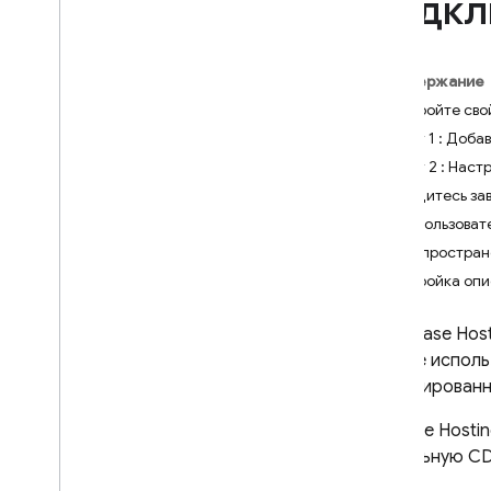
Подкл
App Check
SQL Connect
Содержание
Настройте сво
Cloud Firestore
Шаг 1 : Доба
Шаг 2 : Наст
Realtime Database
Дождитесь зав
Ваш пользоват
Storage
Распростран
Настройка опи
Правила безопасности
С
Firebase Hos
App Hosting
можете исполь
сгенерированно
Hosting
Firebase Hosti
Введение
глобальную C
Изучите варианты
использования