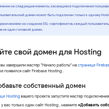
мание на следующие моменты, касающиеся подключения пользова
ьзовательский домен может быть подключен только к одному
Host
ограничениями на создание SSL-сертификатов, каждый пользовател
 на один головной домен.
йте свой домен для
Hosting
 вы завершили мастер "Начало работы" на
странице
Fireba
se появился сайт
Firebase Hosting
.
обавьте собственный домен
ице
Hosting
вашего проекта запустите мастер подключения
 у вас только один сайт
Hosting
, нажмите
«Добавить соб