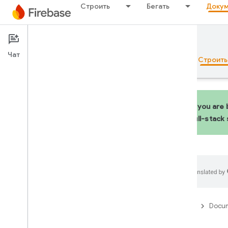
Строить
Бегать
Докум
Documentation
Hosting
Чат
Обзор
Основы рекламы
ИИ
Строить
If you are
full-stack
Обзор
Набор эмуляторов
Authentication
Firebase
Docum
Проверка номера телефона