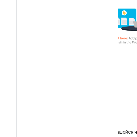
Начать
Тестирование
,
предварительный просмотр и
затем развертывание
Развертывание с помощью
запросов на извлечение Git
Hub
.
Делитесь ресурсами проекта
на нескольких сайтах
Подключите личный домен
Настройка поведения хостинга
Настройка перезаписи i18n
Добавьте SDK
,
используя
зарезервированные URL-
адреса
.
Предоставляйте динамический
контент и размещайте
микросервисы
Интегрируйте веб-
фреймворки
В оставшейся 
Управляйте каналами
,