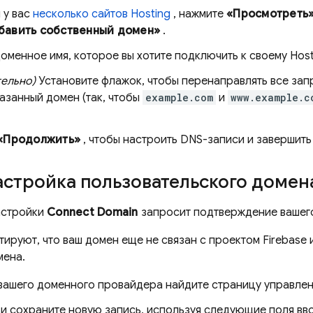
 у вас
несколько сайтов
Hosting
, нажмите
«Просмотреть
бавить собственный домен»
.
оменное имя, которое вы хотите подключить к своему
Host
тельно)
Установите флажок, чтобы перенаправлять все зап
азанный домен (так, чтобы
example.com
и
www.example.c
«Продолжить»
, чтобы настроить DNS-записи и завершить
астройка пользовательского домен
астройки
Connect Domain
запросит подтверждение вашего 
тируют, что ваш домен еще не связан с проектом Firebase 
мена.
 вашего доменного провайдера найдите страницу управлен
и сохраните новую запись, используя следующие поля вв