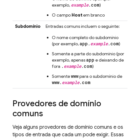
example
.com
exemplo,
)
O campo
Host
em branco
Subdomínio
Entradas comuns incluem o seguinte:
O nome completo do subdomínio
app.
example
.com
(por exemplo,
)
Somente a parte do subdomínio (por
app
exemplo, apenas
e deixando de
.
example
.com
fora
)
www
Somente
para o subdomínio de
www.
example
.com
Provedores de domínio
comuns
Veja alguns provedores de domínio comuns e os
tipos de entrada que cada um pode exigir. Essas