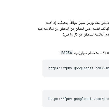
ق منه ورمزًا مميّزًا موقّعًا يتضمّنه. إذا كنت
 الهاتف نفسه حتى تتمكّن من التحقّق من سلامته عند
:
ES256
Fir
https://fpnv.googleapis.com/pr