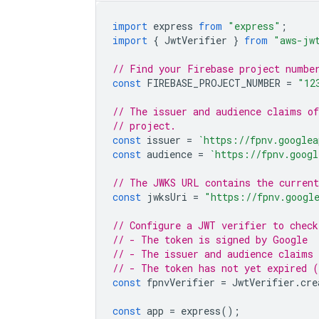
import
express
from
"express"
;
import
{
JwtVerifier
}
from
"aws-jw
// Find your Firebase project numbe
const
FIREBASE_PROJECT_NUMBER
=
"12
// The issuer and audience claims of
// project.
const
issuer
=
`https://fpnv.googlea
const
audience
=
`https://fpnv.googl
// The JWKS URL contains the current
const
jwksUri
=
"https://fpnv.googl
// Configure a JWT verifier to check
// - The token is signed by Google
// - The issuer and audience claims
// - The token has not yet expired 
const
fpnvVerifier
=
JwtVerifier
.
cre
const
app
=
express
();