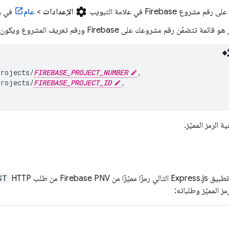
settings
روع Firebase في علامة التبويب
الإعدادات
>
عام
في و
ّن رقم مشروعك على Firebase ورقم تعريف المشروع ويكون بالتنسيق التالي:
projects/
FIREBASE_PROJECT_NUMBER
,

projects/
FIREBASE_PROJECT_ID
,

ة الرمز المميّز.
مزًا مميّزًا من
Firebase PNV
من طلب HTTP
ST
ز المميّز وطلباته: