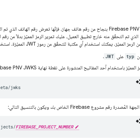
Firebase PNV
بنجاح من رقم هاتف جهاز، فإنّها تعرض رقم الهاتف الذي تم التحقّ
ذي تم التحقّق منه خارج تطبيق العميل، عليك تمرير الرمز المميّز بدلاً من رقم
ز، يمكنك استخدام أي مكتبة للتحقّق من رموز JWT المميّزة. استخدِم المكتبة للتحقّق من كلّ ما يلي:
ن
typ
على
JWT
.
ز المميّز باستخدام أحد المفاتيح المنشورة على نقطة نهاية
JWKS باستخدام خوارزمية
ebase PNV
 رقم مشروع Firebase الخاص بك ويكون بالتنسيق التالي:
ojects/
FIREBASE_PROJECT_NUMBER