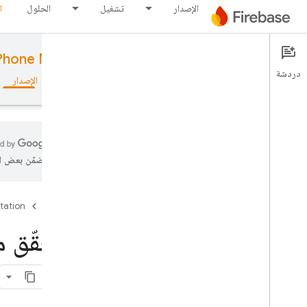
الإصدار
تشغيل
الحلول
ا
Phone Number Verification
Documentation
دردشة
نظرة عامة
الأساسيات
الذكاء الاصطناعي
الإصدار
تتضمّن بعض ال
نظرة عامة
tation
Firebase
مجموعة أدوات المحاكاة
التحقّق من رموز PNV 
Authentication
تأكيد رقم الهاتف
مقدمة