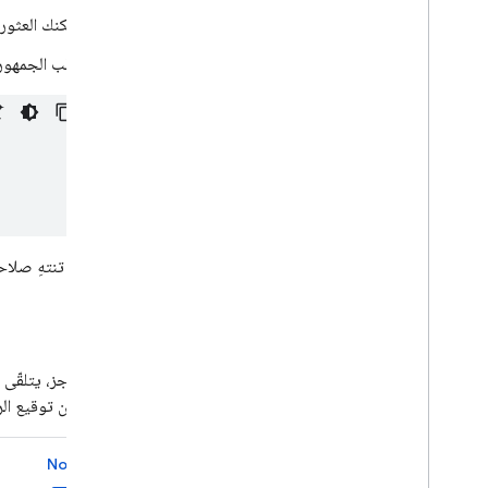
Cloud Firestore
يمكنك العثور على رقم مش
Realtime Database
طلب الجمهور هو قائمة تتضم
Storage
قواعد الأمان
App Hosting
لم تنتهِ صلاحي
Hosting
مثال
Cloud Functions
كمثال موجز، يتلقّى تطبيق Express.js التالي ر
Extensions
للتحقّق من توقيع الرم
Firebase ML
Node.js
المنتجات ذات الصلة