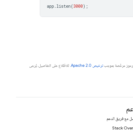
app
.
listen
(
3000
);
الرموز مرخّصة بموجب
ترخيص Apache 2.0‏
. للاطّلاع على التفاصيل، يُرجى
عم
ل مع فريق الدعم
Stack Over