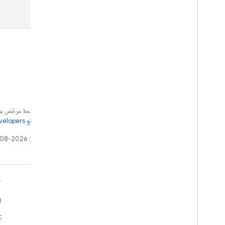
إنّ محتوى هذه الصفحة مرخّص 
مراجعة
سياسات موقع Google Developers‏
تاريخ التعديل الأخير: 2026-08-04 (حسب التوقيت العالمي المتفَّق عليه)
التعلّم
ا
دلائل المطوّرين
ا
مرجع واجهة برمجة التطبيقات وحزمة تطوير البرامج (SDK)
t