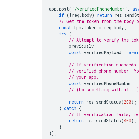
app
.
post
(
'/verifiedPhoneNumber'
,
as
if
(
!
req
.
body
)
return
res
.
sendS
// Get the token from the body o
const
fpnvToken
=
req
.
body
;
try
{
// Attempt to verify the tok
previously
.
const
verifiedPayload
=
awai
// If verification succeeds,
// verified phone number. Yo
// your app.
const
verifiedPhoneNumber
=
// (Do something with it...
return
res
.
sendStatus
(
200
);
}
catch
{
// If verification fails, re
return
res
.
sendStatus
(
400
);
}
});