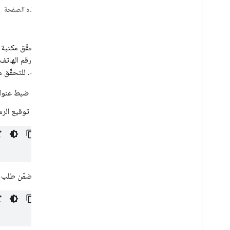
على هذه الصفحة
درس تطبيقي حول الترميز
مثال
البدء على Android
عندما تتحقّق مكتبة
الترقية إلى الإصدار العلني
تستخدم رقم الهاتف ال
التحقّق من الرموز المميزة على الخادم
استخدامه. للتحقّق من الرمز المميّ
تخصيص سير العمل
تم ضبط عنوا
تسجيل الدخول باستخدام أرقام الهواتف
تم توقيع الرم
إمكانية الملاحظة
Cloud Audit Logging
الأسعار
يتضمّن طلب الجهة المُصدرة
App Check
SQL Connect