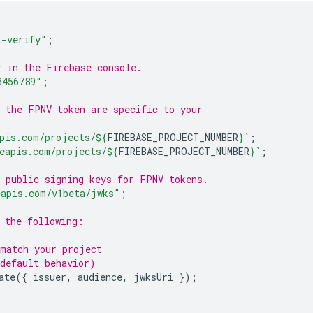
t-verify"
;
r in the Firebase console.
3456789"
;
 the FPNV token are specific to your
pis.com/projects/
${
FIREBASE_PROJECT_NUMBER
}
`
;
eapis.com/projects/
${
FIREBASE_PROJECT_NUMBER
}
`
;
 public signing keys for FPNV tokens.
eapis.com/v1beta/jwks"
;
 the following:
 match your project
(default behavior)
ate
({
issuer
,
audience
,
jwksUri
});