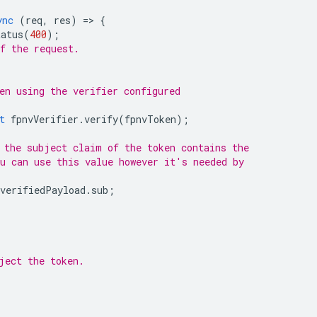
ync
(
req
,
res
)
=
>
{
tatus
(
400
);
f the request.
en using the verifier configured
t
fpnvVerifier
.
verify
(
fpnvToken
);
 the subject claim of the token contains the
u can use this value however it's needed by
verifiedPayload
.
sub
;
)
ject the token.