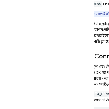
NO_ACCESS
লেভ
স্কেলার রেফারেন্স
Enums রেফারেন্স
দ্রষ্টব্য:
আপনি যদি
অতিরিক্ত রেফারেন্স গাইড
যদি আপনার ক্লায়ে
CLI রেফারেন্স
এবং মিউটেশনগু
SQL সংযোগ কনফিগারেশন ফাইলের
কোনো অথরাইজেশন 
রেফারেন্স
ক্ষেত্রেই, এটি ক্
SQL Connect প্রোজেক্টের জন্য IAM
কনফিগারেশন
SQL Con
কমন এক্সপ্রেশন ল্যাঙ্গুয়েজ (সিইএল)
রেফারেন্স
ক্লাউড অডিট লগিং রেফারেন্স
প্রোটোটাইপ এবং 
Admin SDK
আপনা
করতে পারে। (আ
Cloud Firestore
চলার জন্য স্পষ্
Realtime Database
যখন
DATA_CON
SQL Connect
এম
Storage