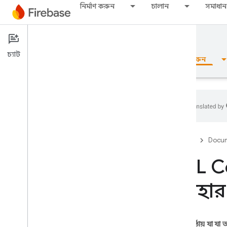
নির্মাণ করুন
চালান
সমাধান
Documentation
SQL Connect
চ্যাট
ওভারভিউ
মৌলিক
এআই
নির্মাণ করুন
ওভারভিউ
Firebase
Docum
এমুলেটর স্যুট
SQL Co
ব্যবহা
Authentication
ফোন নম্বর যাচাইকরণ
এই পৃষ্ঠায় যা যা