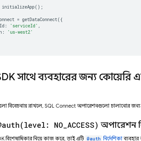
initializeApp
();
onnect
=
getDataConnect
({
Id
:
'serviceId'
,
n
:
'us-west2'
SDK
সাথে ব্যবহারের জন্য কোয়েরি
গুলো বিবেচনায় রাখলে,
SQL Connect
অপারেশনগুলো চালানোর জন্
@
auth(
level: NO
_
ACCESS)
অপারেশন নির
DK
বিশেষাধিকার নিয়ে কাজ করে, তাই এটি
@auth
নির্দেশিকা
ব্যবহার