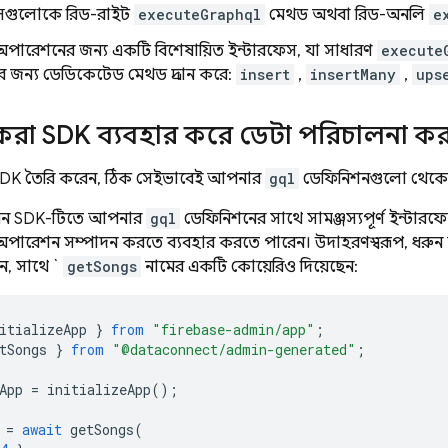
সেগুলোকে রিড-রাইট
executeGraphql
মেথড অথবা রিড-অনলি
e
 অপারেশনের জন্য একটি বিশেষায়িত ইন্টারফেস, যা সাধারণ
execute
 জন্য ডেডিকেটেড মেথড প্রদান করে:
insert
,
insertMany
,
ups
করা SDK ব্যবহার করে ডেটা পরিচালনা ক
্ট SDK তৈরি করেন, ঠিক সেইভাবেই আপনার
gql
ডেফিনিশনগুলো থেক
মিন SDK-টিতে আপনার
gql
ডেফিনিশনের সাথে সামঞ্জস্যপূর্ণ ইন্টা
ন অপারেশন সম্পাদন করতে ব্যবহার করতে পারেন। উদাহরণস্বরূপ, ধর
ন, সাথে `
getSongs
নামের একটি কোয়েরিও দিয়েছেন:
itializeApp
}
from
"firebase-admin/app"
;
tSongs
}
from
"@dataconnect/admin-generated"
;
App
=
initializeApp
();
=
await
getSongs
(