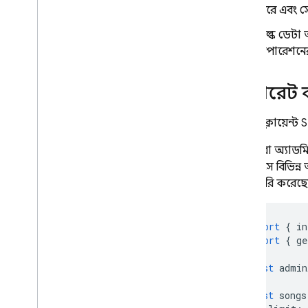
করে এবং 
বাল্ক ডেটা
অপারেশনের
জেনারেট 
যেভাবে ক্লায়েন
তৈরি করা অ্যাড
ডেটাবেসে বিভিন্
SDK তৈরি করেছে
import
{
in
import
{
ge
const
admin
const
songs