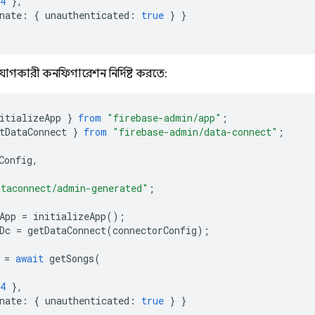
4
},
nate
:
{
unauthenticated
:
true
}
}
গকারী কনফিগারেশন নির্দিষ্ট করতে:
itializeApp
}
from
"firebase-admin/app"
;
tDataConnect
}
from
"firebase-admin/data-connect"
;
Config
,
taconnect/admin-generated"
;
App
=
initializeApp
();
Dc
=
getDataConnect
(
connectorConfig
);
=
await
getSongs
(
4
},
nate
:
{
unauthenticated
:
true
}
}