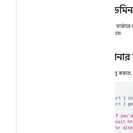
অনুমোদনের সাথে নিরাপদ অপারেশন
অ্যাডম
নেটিভ SQL ব্যবহার করে অপারেশন
বাস্তবায়ন করুন
আপনার সার্ভারে
SQL Connect দিয়ে তৈরি ও পরীক্ষা
করুন
করতে
হবে।
বীজ পরীক্ষা তথ্য এবং বাল্ক অপারেশন
সঞ্চালন
ওয়েব SDK তৈরি করুন
আপনার স্
Android SDK তৈরি করুন
i
OS SDK তৈরি করুন
SDK চালু করতে,
ফ্লাটার এসডিকে জেনারেট করুন
,
ফ্লটার
এসডিকে জেনারেট করুন
রিয়েল-টাইম আপডেট পান
অ্যাডমিন SDK তৈরি করুন
import
{
in
import
{
ge
CI
/
CD এর জন্য SQL Connect
এমুলেটর ব্যবহার করুন
// If you'd
SQL Connect প্রজেক্টগুলি
// visit ht
পরিচালনা করুন
// for alte