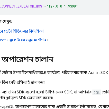
_CONNECT_EMULATOR_HOST
=
"127.0.0.1:9399"
 দেখুন:
নয়নে ডেটা সিডিং-এর নির্দেশিকা
ect
এমুলেটরের ডকুমেন্টেশন
।
ন অপারেশন চালান
ণ ডেটার উপর বিশেষাধিকারপ্রাপ্ত কার্যক্রম পরিচালনার জন্য
Admin SDK
 তিন সেট এপিআই প্রদান করে:
ড অ্যাডমিন SDK-গুলো হলো টাইপ-সেফ SDK, যা আপনার
gql
ডেফি
ি ক্লায়েন্ট SDK জেনারেট করেন।
aphQL অপারেশন চালানোর জন্য একটি সাধারণ ইন্টারফেস, যেখানে 