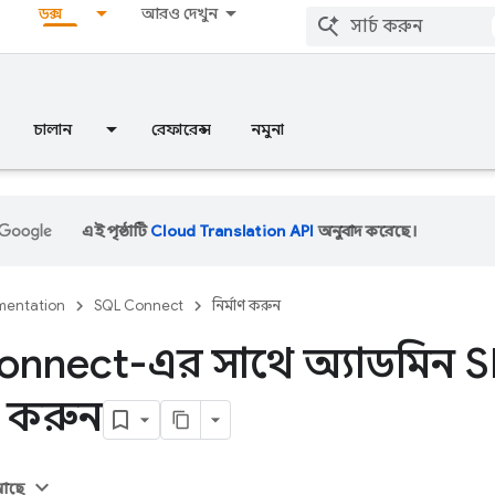
ডক্স
আরও দেখুন
চালান
রেফারেন্স
নমুনা
এই পৃষ্ঠাটি
Cloud Translation API
অনুবাদ করেছে।
entation
SQL Connect
নির্মাণ করুন
nnect-এর সাথে অ্যাডমিন 
র করুন
 আছে