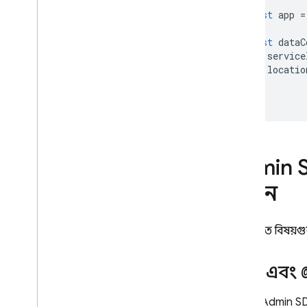
স্কিমা এবং সংযোগকারী পরিচালনা করুন
const
app
=
পরিষেবা এবং ডাটাবেস পরিচালনা করুন
ফায়ারবেস অ্যাডমিন SDK-এর সাথে
const
dataC
বিশেষ সুবিধাপ্রাপ্ত অপারেশন চালান
service
locatio
SQL সংযোগ সমাধান
});
স্কিমা
,
প্রশ্ন এবং মিউটেশনের জন্য AI
সহায়তা ব্যবহার করুন
ক্লাউড ফাংশন সহ প্রসারিত করুন
কাস্টম রেজোলভারের সাহায্যে ডেটা
সোর্স সাপোর্ট বাড়ান
Admin 
ভেক্টর সাদৃশ্য অনুসন্ধান সঞ্চালন
করুন
পূর্ণ-পাঠ্য অনুসন্ধান সঞ্চালন করুন
গ্রাফকিউএল ভাষার রেফারেন্স গাইড
নিম্নলিখিত বিষয়
নির্দেশের রেফারেন্স
প্রশ্ন রেফারেন্স
SDK এবং
মিউটেশন রেফারেন্স
বস্তুর উল্লেখ
যেহেতু
Admin S
ইনপুট অবজেক্ট রেফারেন্স