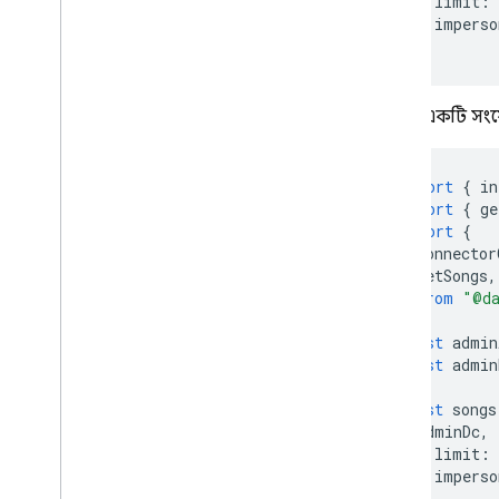
{
limit
:
{
imperso
);
অথবা, একটি সংযো
import
{
in
import
{
ge
import
{
connector
getSongs
,
}
from
"@da
const
admin
const
admin
const
songs
adminDc
,
{
limit
:
{
imperso
);