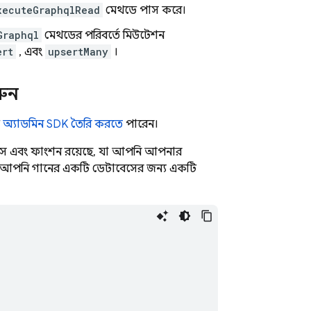
xecuteGraphqlRead
মেথডে পাস করে।
Graphql
মেথডের পরিবর্তে মিউটেশন
ert
, এবং
upsertMany
।
রুন
ে
অ্যাডমিন SDK তৈরি করতে
পারেন।
রফেস এবং ফাংশন রয়েছে, যা আপনি আপনার
ুন আপনি গানের একটি ডেটাবেসের জন্য একটি