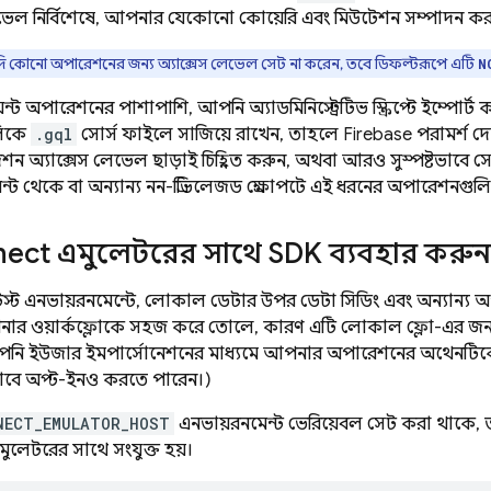
েল নির্বিশেষে, আপনার যেকোনো কোয়েরি এবং মিউটেশন সম্পাদন কর
 কোনো অপারেশনের জন্য অ্যাক্সেস লেভেল সেট না করেন, তবে ডিফল্টরূপে এটি
N
ন্ট অপারেশনের পাশাপাশি, আপনি অ্যাডমিনিস্ট্রেটিভ স্ক্রিপ্টে ইম্পোর্ট
লিকে
.gql
সোর্স ফাইলে সাজিয়ে রাখেন, তাহলে Firebase পরামর্শ দে
অ্যাক্সেস লেভেল ছাড়াই চিহ্নিত করুন, অথবা আরও সুস্পষ্টভাবে 
লায়েন্ট থেকে বা অন্যান্য নন-প্রিভিলেজড প্রেক্ষাপটে এই ধরনের অপারেশন
nect
এমুলেটরের সাথে SDK ব্যবহার করুন
টেস্ট এনভায়রনমেন্টে, লোকাল ডেটার উপর ডেটা সিডিং এবং অন্যান্
র ওয়ার্কফ্লোকে সহজ করে তোলে, কারণ এটি লোকাল ফ্লো-এর জন
পনি ইউজার ইমপার্সোনেশনের মাধ্যমে আপনার অপারেশনের অথেনটি
টভাবে অপ্ট-ইনও করতে পারেন।)
NECT_EMULATOR_HOST
এনভায়রনমেন্ট ভেরিয়েবল সেট করা থাকে, ত
ুলেটরের সাথে সংযুক্ত হয়।