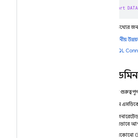
নিরাপত্তা বিধি
export
DATA
App Hosting
আরও তথ্যের জন্য
Hosting
স্থানীয় উন্
SQL Conn
Cloud Functions
Extensions
অ্যাডমি
Firebase ML
আপনার গুরুত্বপূর্
সম্পর্কিত পণ্য
অ্যাডমিন এসডিকে
Cloud Messaging
জেনারেটে
Remote Config
যেভাবে আপন
যেকোনো Gr