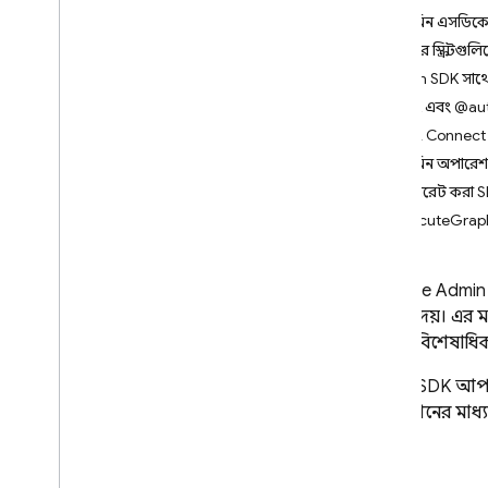
App Check
অ্যাডমিন এসডি
আপনার স্ক্রিপ্টগু
SQL সংযোগ
Admin SDK সাথে 
ভূমিকা
SDK এবং @auth
মূল্য এবং বিলিং
,
মূল্য এবং বিলিং
SQL Connect 
শুরু করুন
অ্যাডমিন অপারেশ
এআই এজেন্টদের সাথে শুরু করুন
জেনারেট করা S
executeGraphq
দ্রুত শুরু
অ্যাপল প্ল্যাটফর্ম
Android
Firebase
Admin
প্রতিক্রিয়া
করতে দেয়। এর মা
উচ্চতর বিশেষাধি
Flutter
ডিজাইন স্কিমা এবং অপারেশন
Admin SDK
আপনা
অপারেশনের মাধ্য
SQL Connect স্কিমা ডিজাইন করুন
না।
SQL Connect কোয়েরি প্রয়োগ করুন
SQL Connect মিউটেশন প্রয়োগ করুন