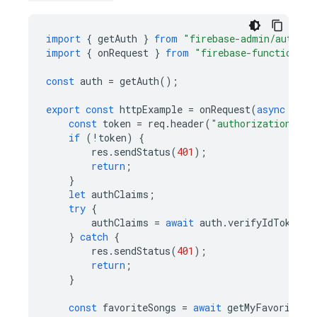
import
{
getAuth
}
from
"firebase-admin/auth"
;
import
{
onRequest
}
from
"firebase-functions/h
const
auth
=
getAuth
();
export
const
httpExample
=
onRequest
(
async
(
req
const
token
=
req
.
header
(
"authorization"
)
?
.
if
(
!
token
)
{
res
.
sendStatus
(
401
);
return
;
}
let
authClaims
;
try
{
authClaims
=
await
auth
.
verifyIdToken
(
t
}
catch
{
res
.
sendStatus
(
401
);
return
;
}
const
favoriteSongs
=
await
getMyFavoriteSo