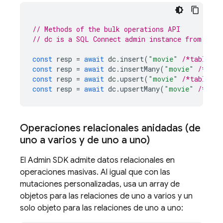
// Methods of the bulk operations API
// dc is a 
SQL Connect
 admin instance from getD
const
resp
=
await
dc
.
insert
(
"movie"
/*table na
const
resp
=
await
dc
.
insertMany
(
"movie"
/*tabl
const
resp
=
await
dc
.
upsert
(
"movie"
/*table na
const
resp
=
await
dc
.
upsertMany
(
"movie"
/*tabl
Operaciones relacionales anidadas (de
uno a varios y de uno a uno)
El
Admin SDK
admite datos relacionales en
operaciones masivas. Al igual que con las
mutaciones personalizadas, usa un array de
objetos para las relaciones de uno a varios y un
solo objeto para las relaciones de uno a uno: