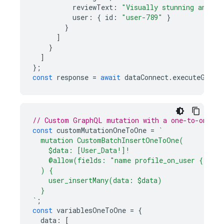
reviewText
:
"Visually stunning and em
user
:
{
id
:
"user-789"
}
}
]
}
]
};
const
response
=
await
dataConnect
.
executeGraph
// Custom GraphQL mutation with a one-to-one ne
const
customMutationOneToOne
=
`
  mutation CustomBatchInsertOneToOne(
    $data: [User_Data!]!
    @allow(fields: "name profile_on_user { bio 
  ) {
    user_insertMany(data: $data)
  }
`
;
const
variablesOneToOne
=
{
data
:
[