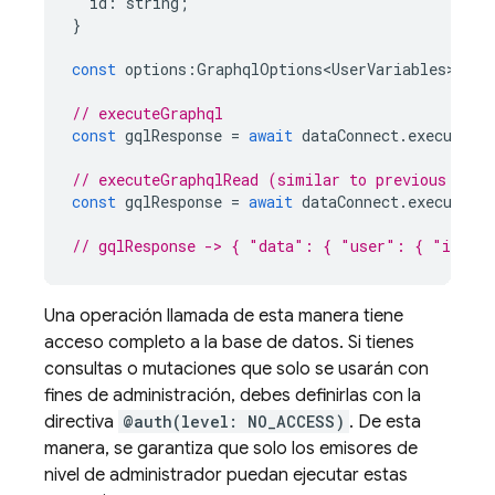
id
:
string
;
}
const
options
:
GraphqlOptions<UserVariables>
=
{
// executeGraphql
const
gqlResponse
=
await
dataConnect
.
executeGr
// executeGraphqlRead (similar to previous samp
const
gqlResponse
=
await
dataConnect
.
executeGr
// gqlResponse -> { "data": { "user": { "id": 
Una operación llamada de esta manera tiene
acceso completo a la base de datos. Si tienes
consultas o mutaciones que solo se usarán con
fines de administración, debes definirlas con la
directiva
@auth(level: NO_ACCESS)
. De esta
manera, se garantiza que solo los emisores de
nivel de administrador puedan ejecutar estas