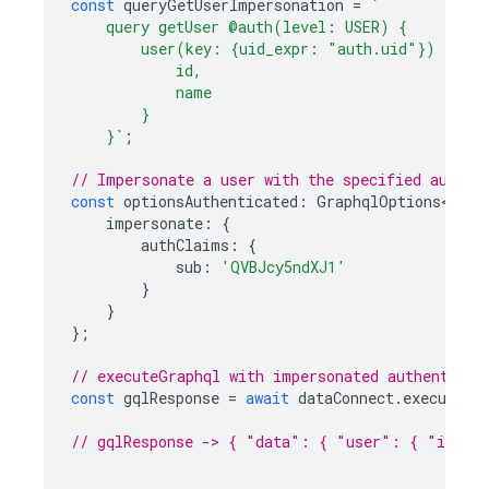
const
queryGetUserImpersonation
=
`
    query getUser @auth(level: USER) {
        user(key: {uid_expr: "auth.uid"}) {
            id,
            name
        }
    }`
;
// Impersonate a user with the specified auth c
const
optionsAuthenticated
:
GraphqlOptions<unde
impersonate
:
{
authClaims
:
{
sub
:
'QVBJcy5ndXJ1'
}
}
};
// executeGraphql with impersonated authenticat
const
gqlResponse
=
await
dataConnect
.
executeGr
// gqlResponse -> { "data": { "user": { "id": 