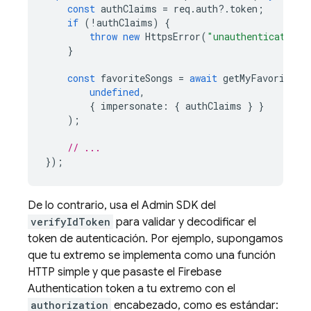
const
authClaims
=
req
.
auth
?
.
token
;
if
(
!
authClaims
)
{
throw
new
HttpsError
(
"unauthenticated"
,
}
const
favoriteSongs
=
await
getMyFavoriteSo
undefined
,
{
impersonate
:
{
authClaims
}
}
);
// ...
});
De lo contrario, usa el
Admin SDK
del
verifyIdToken
para validar y decodificar el
token de autenticación. Por ejemplo, supongamos
que tu extremo se implementa como una función
HTTP simple y que pasaste el
Firebase
Authentication
token a tu extremo con el
authorization
encabezado, como es estándar: