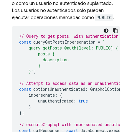
o como un usuario no autenticado suplantado.
Los usuarios no autenticados solo pueden
ejecutar operaciones marcadas como
PUBLIC
.
// Query to get posts, with authentication leve
const
queryGetPostsImpersonation
=
`
    query getPosts @auth(level: PUBLIC) {
        posts {
          description
        }
    }`
;
// Attempt to access data as an unauthenticated
const
optionsUnauthenticated
:
GraphqlOptions<un
impersonate
:
{
unauthenticated
:
true
}
};
// executeGraphql with impersonated unauthentic
const
gqlResponse
=
await
dataConnect
.
executeGr