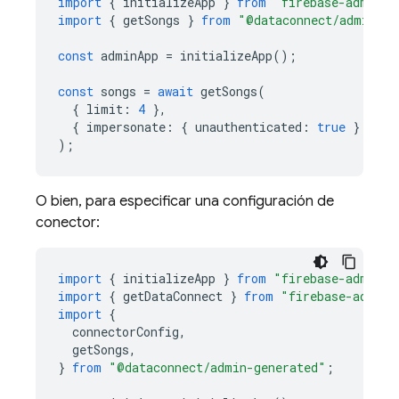
import
{
initializeApp
}
from
"firebase-admin/a
import
{
getSongs
}
from
"@dataconnect/admin-ge
const
adminApp
=
initializeApp
();
const
songs
=
await
getSongs
(
{
limit
:
4
},
{
impersonate
:
{
unauthenticated
:
true
}
}
);
O bien, para especificar una configuración de
conector:
import
{
initializeApp
}
from
"firebase-admin/a
import
{
getDataConnect
}
from
"firebase-admin/
import
{
connectorConfig
,
getSongs
,
}
from
"@dataconnect/admin-generated"
;