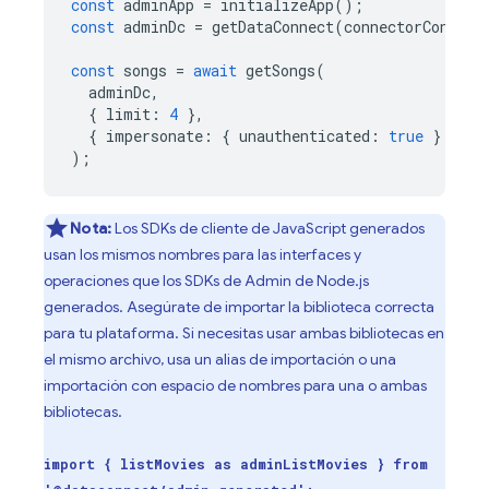
const
adminApp
=
initializeApp
();
const
adminDc
=
getDataConnect
(
connectorConfig
)
const
songs
=
await
getSongs
(
adminDc
,
{
limit
:
4
},
{
impersonate
:
{
unauthenticated
:
true
}
}
);
Nota:
Los SDKs de cliente de JavaScript generados
usan los mismos nombres para las interfaces y
operaciones que los SDKs de Admin de Node.js
generados. Asegúrate de importar la biblioteca correcta
para tu plataforma. Si necesitas usar ambas bibliotecas en
el mismo archivo, usa un alias de importación o una
importación con espacio de nombres para una o ambas
bibliotecas.
import { listMovies as adminListMovies } from