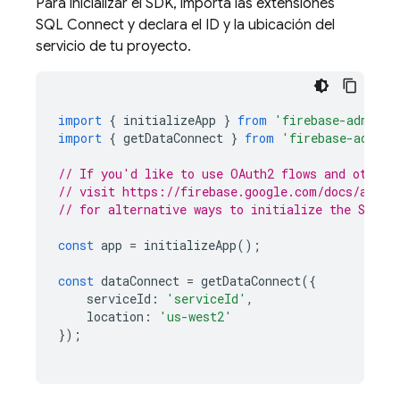
Para inicializar el SDK, importa las extensiones
SQL Connect
y declara el ID y la ubicación del
servicio de tu proyecto.
import
{
initializeApp
}
from
'firebase-admin/a
import
{
getDataConnect
}
from
'firebase-admin/
// If you'd like to use OAuth2 flows and other 
// visit https://firebase.google.com/docs/admin
// for alternative ways to initialize the SDK.
const
app
=
initializeApp
();
const
dataConnect
=
getDataConnect
({
serviceId
:
'serviceId'
,
location
:
'us-west2'
});