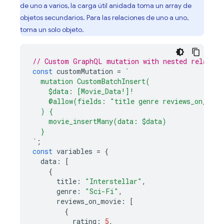
de uno a varios, la carga útil anidada toma un array de
objetos secundarios. Para las relaciones de uno a uno,
toma un solo objeto.
// Custom GraphQL mutation with nested relation
const
customMutation
=
`
  mutation CustomBatchInsert(
    $data: [Movie_Data!]!
    @allow(fields: "title genre reviews_on_movi
  ) {
    movie_insertMany(data: $data)
  }
`
;
const
variables
=
{
data
:
[
{
title
:
"Interstellar"
,
genre
:
"Sci-Fi"
,
reviews_on_movie
:
[
{
rating
:
5
,