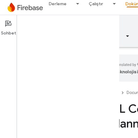
Derleme
Çalıştır
Doküm
Documentation
SQL Connect
Sohbet
Genel bakış
Temel bilgiler
Yapay zeka
teknolojisi
Genel bakış
Firebase
Docum
Emulator Suite
SQL Co
Authentication
kullan
Telefon Numarası Doğrulama