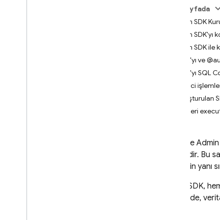
App Check
Bu sayfada
Admin SDK Kur
SQL Connect
Admin SDK'yı k
Giriş
Admin SDK ile k
Fiyatlandırma ve faturalandırma
SDK'yı ve @a
Başlama
SDK'yı SQL C
Yapay zeka sistemlerini
Yönetici işlemle
kullanmaya başlama
Oluşturulan S
Verileri exec
Hızlı başlangıç kılavuzları
Apple platformları
Android
Firebase
Admin
React
kümesidir. Bu sa
Flutter
işlemlerin yanı s
Şemaları ve işlemleri
Admin SDK
, he
tasarlama
sayesinde, verit
SQL Connect şemaları tasarlama
SQL Connect sorgularını