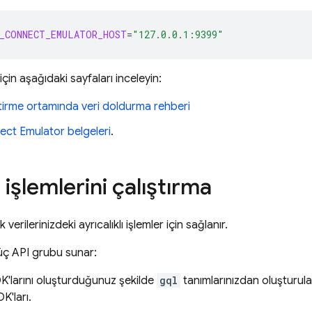
_CONNECT_EMULATOR_HOST
=
"127.0.0.1:9399"
için aşağıdaki sayfaları inceleyin:
ştirme ortamında veri doldurma rehberi
ect
Emulator belgeleri
.
 işlemlerini çalıştırma
tik verilerinizdeki ayrıcalıklı işlemler için sağlanır.
 üç API grubu sunar:
K'larını oluşturduğunuz şekilde
gql
tanımlarınızdan oluşturula
K'ları.