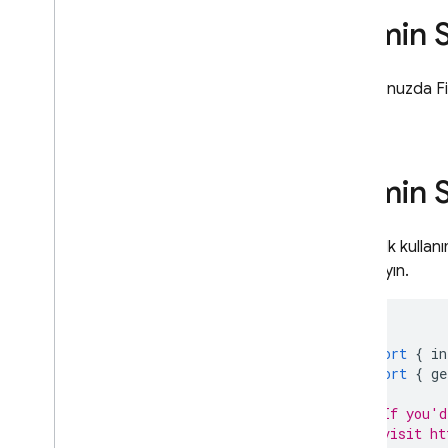
uygulama
Admin 
SQL Connect mutasyonlarını
uygulama
Yetkilendirmeyle işlemleri güvenli
Sunucunuzda
F
hale getirin
gerekir.
Yerel SQL kullanarak işlemleri
uygulama
SQL Connect ile geliştirme ve
Admin S
test etme
Test verileri ekleme ve toplu
işlemler gerçekleştirme
SDK'yı ilk kulla
Web SDK'ları oluştur
tanımlayın.
Android SDK'ları oluşturma
i
OS SDK'ları oluşturma
Flutter SDK'ları oluşturma
import
{
in
Anlık güncellemeler alın
import
{
ge
Yönetici SDK'ları oluşturma
// If you'd
CI
/
CD için SQL Connect
// visit ht
emülatörünü kullanma