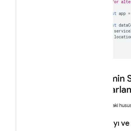
// for alte
SQL Connect projelerini
const
app
=
yönetme
Şemaları ve bağlayıcıları yönetme
const
dataC
Hizmetleri ve veritabanlarını
service
yönetin
locatio
});
Firebase Admin SDK ile
ayrıcalıklı işlemler çalıştırma
SQL Connect çözümleri
Şemalar
,
sorgular ve mutasyonlar
için yapay zeka desteğinden
Admin 
yararlanma
Cloud Functions ile Genişletme
tasarla
Özel çözümleyicilerle veri
kaynağı desteğini genişletme
Aşağıdaki husu
Vektör benzerliği araması
gerçekleştirme
Tam metin araması yapma
SDK'yı v
Graph
QL dili başvuru