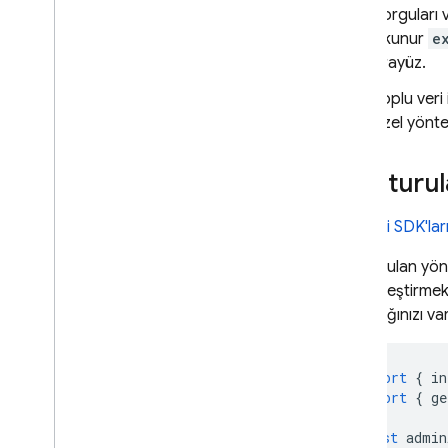
İLGİLİ ÜRÜNLER
Sorguları
okunur
e
Cloud Messaging
arayüz.
Remote Config
Toplu veri 
özel yönte
Oluşturul
Yönetici SDK'ları
Oluşturulan yön
gerçekleştirmek 
kullandığınızı va
import
{
in
import
{
ge
const
admin