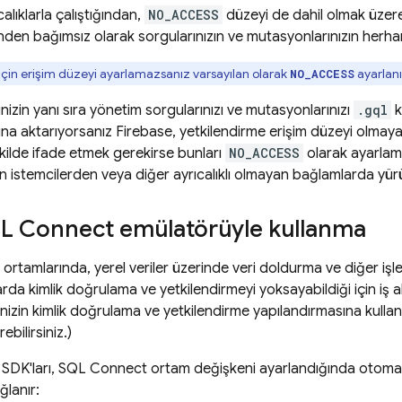
alıklarla çalıştığından,
NO_ACCESS
düzeyi de dahil olmak üze
nden bağımsız olarak sorgularınızın ve mutasyonlarınızın herhangi
 için erişim düzeyi ayarlamazsanız varsayılan olarak
ayarlanı
NO_ACCESS
inizin yanı sıra yönetim sorgularınızı ve mutasyonlarınızı
.gql
k
a aktarıyorsanız Firebase, yetkilendirme erişim düzeyi olmayan
kilde ifade etmek gerekirse bunları
NO_ACCESS
olarak ayarlama
n istemcilerden veya diğer ayrıcalıklı olmayan bağlamlarda yürü
L Connect
emülatörüyle kullanma
 ortamlarında, yerel veriler üzerinde veri doldurma ve diğer işle
larda kimlik doğrulama ve yetkilendirmeyi yoksayabildiği için iş ak
rinizin kimlik doğrulama ve yetkilendirme yapılandırmasına kulla
ebilirsiniz.)
SDK'ları,
SQL Connect
ortam değişkeni ayarlandığında otoma
lanır: