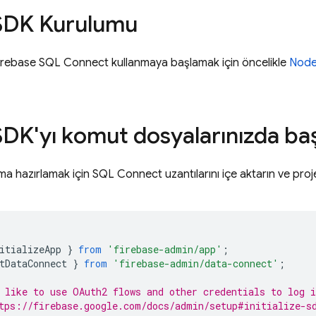
SDK Kurulumu
irebase SQL Connect
kullanmaya başlamak için öncelikle
Node.
DK'yı komut dosyalarınızda ba
nıma hazırlamak için
SQL Connect
uzantılarını içe aktarın ve pro
itializeApp
}
from
'firebase-admin/app'
;
tDataConnect
}
from
'firebase-admin/data-connect'
;
 like to use OAuth2 flows and other credentials to log i
tps://firebase.google.com/docs/admin/setup#initialize-s