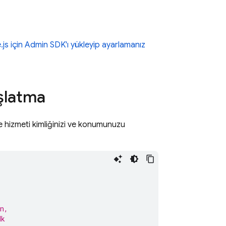
js için
Admin SDK
'ı yükleyip ayarlamanız
şlatma
je hizmeti kimliğinizi ve konumunuzu
n,
dk