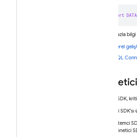
Cloud Firestore
export
DATA
Realtime Database
Daha fazla bilgi 
Storage
Yerel geli
Güvenlik Kuralları
SQL Conn
App Hosting
Yönetici
Hosting
Cloud Functions
Admin SDK
, kri
Yönetici SDK'sı
Extensions
İstemci SD
Firebase ML
yönetici SD