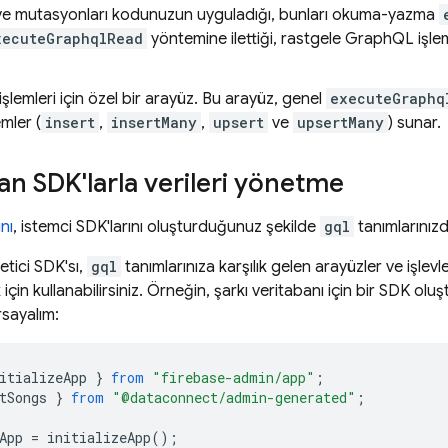
 ve mutasyonları kodunuzun uyguladığı, bunları okuma-yazma
xecuteGraphqlRead
yöntemine ilettiği, rastgele GraphQL işlemle
işlemleri için özel bir arayüz. Bu arayüz, genel
executeGraphq
mler (
insert
,
insertMany
,
upsert
ve
upsertMany
) sunar.
an SDK'larla verileri yönetme
nı
, istemci SDK'larını oluşturduğunuz şekilde
gql
tanımlarınız
etici SDK'sı,
gql
tanımlarınıza karşılık gelen arayüzler ve işlevle
için kullanabilirsiniz. Örneğin, şarkı veritabanı için bir SDK o
rsayalım:
itializeApp
}
from
"firebase-admin/app"
;
tSongs
}
from
"@dataconnect/admin-generated"
;
App
=
initializeApp
();