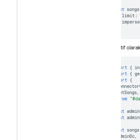
const
songs
{
limit
:
{
imperso
);
Alternatif olarak
import
{
in
import
{
ge
import
{
connector
getSongs
,
}
from
"@da
const
admin
const
admin
const
songs
adminDc
,