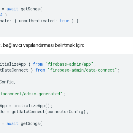
=
await
getSongs
(
4
},
nate
:
{
unauthenticated
:
true
}
}
, bağlayıcı yapılandırması belirtmek için:
itializeApp
}
from
"firebase-admin/app"
;
tDataConnect
}
from
"firebase-admin/data-connect"
;
Config
,
taconnect/admin-generated"
;
App
=
initializeApp
();
Dc
=
getDataConnect
(
connectorConfig
);
=
await
getSongs
(