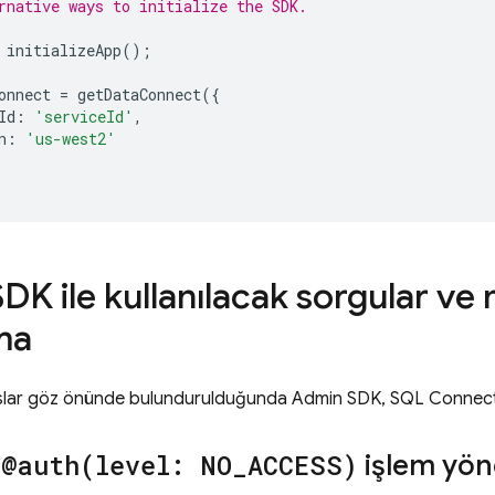
rnative ways to initialize the SDK.
initializeApp
();
onnect
=
getDataConnect
({
Id
:
'serviceId'
,
n
:
'us-west2'
SDK
ile kullanılacak sorgular ve
ma
slar göz önünde bulundurulduğunda
Admin SDK
,
SQL Connec
e
@
auth(
level: NO
_
ACCESS)
işlem yön