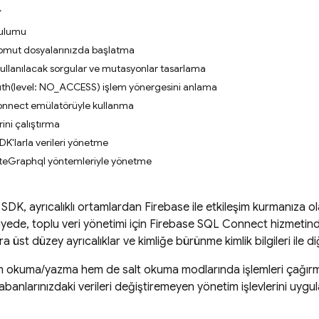
ulumu
omut dosyalarınızda başlatma
ullanılacak sorgular ve mutasyonlar tasarlama
uth(level: NO_ACCESS) işlem yönergesini anlama
onnect emülatörüyle kullanma
rini çalıştırma
DK'larla verileri yönetme
uteGraphql yöntemleriyle yönetme
 SDK
, ayrıcalıklı ortamlardan Firebase ile etkileşim kurmanıza o
yede, toplu veri yönetimi için
Firebase SQL Connect
hizmetind
ıra üst düzey ayrıcalıklar ve kimliğe bürünme kimlik bilgileri ile di
m okuma/yazma hem de salt okuma modlarında işlemleri çağırmak 
abanlarınızdaki verileri değiştiremeyen yönetim işlevlerini uygula