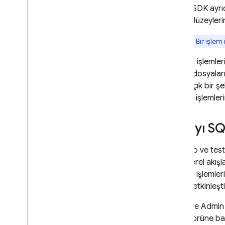
kılavuzları
Admin SDK
ayrıc
Yönergeler referansı
erişim düzeyleri
Sorgular referansı
Not:
Bir işlem
Değişiklikler referansı
Nesneler referansı
Müşteri işlemler
Giriş nesneleri referansı
komut dosyaların
Skaler referansı
daha açık bir şe
konusu işlemleri
Sıralamalar referansı
Ek referans kılavuzları
SDK'yı
SQ
CLI referansı
SQL Connect yapılandırma
Prototip ve test
dosyası referansı
SDK
, yerel akış
SQL Connect projeleri için IAM
(Ayrıca, işlemle
yapılandırması
açıkça etkinleştir
Common Expression Language
(CEL) referansı
Firebase Admin 
Cloud Audit Logging referansı
emülatörüne bağ