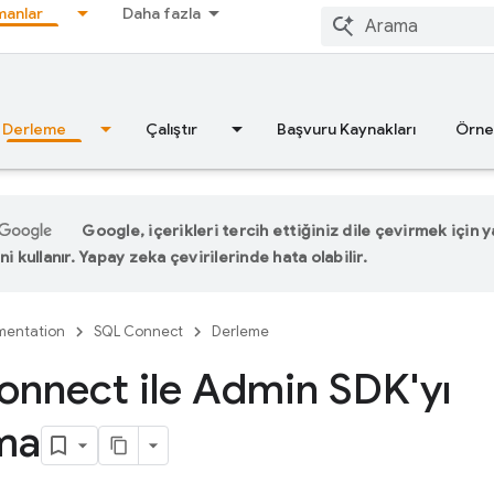
anlar
Daha fazla
Derleme
Çalıştır
Başvuru Kaynakları
Örne
Google, içerikleri tercih ettiğiniz dile çevirmek için
ni kullanır. Yapay zeka çevirilerinde hata olabilir.
entation
SQL Connect
Derleme
nnect ile Admin SDK'yı
ma