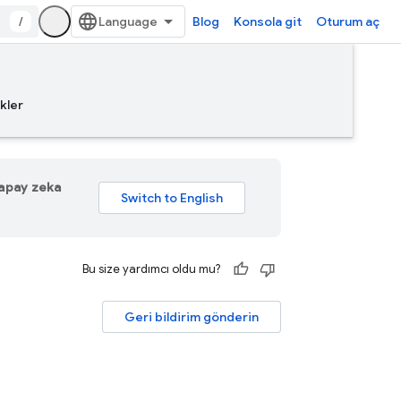
/
Blog
Konsola git
Oturum aç
kler
 yapay zeka
Bu size yardımcı oldu mu?
Geri bildirim gönderin