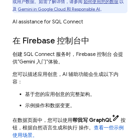
或用户数据。如需了解详情，请参阅
如何使用您的数据
以
及
Gemini in Google Cloud 和 Responsible AI
。
AI assistance for
SQL Connect
在
Firebase
控制台中
创建
SQL Connect
服务时，
Firebase
控制台 会提
供“Gemini 入门”体验。
您可以描述应用创意，AI 辅助功能会生成以下内
容：
基于您的应用创意的完整架构。
示例操作和数据变更。
pen_spark
在数据页面中，您可以使用
帮我写 GraphQL
按
钮，根据自然语言生成和执行 操作。
查看一些示例
使用场景。