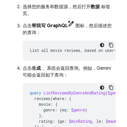
选择您的服务和数据源，然后打开
数据
标签
页。
pen_spark
点击
帮我写 GraphQL
图标，然后描述您
的查询：
List
all
movie
reviews,
based
on
user-conf
点击
生成
。系统会返回查询。例如，Gemini
可能会返回如下查询：
query
ListReviewsByGenreAndRating
(
$genre
:
reviews
(
where
:
{
movie
:
{
genre
:
{
eq
:
$genre
}
},
rating
:
{
ge
:
$minRating
,
le
:
$maxRatin
})
{