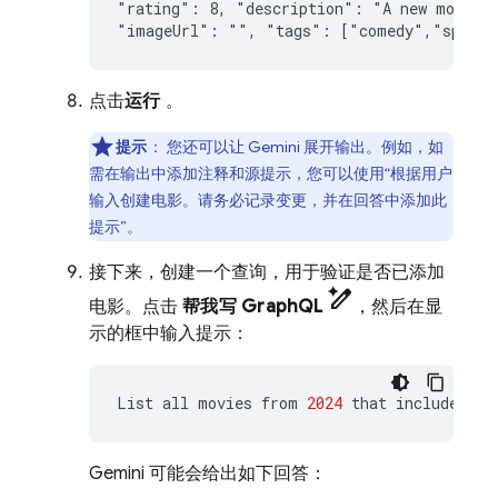
"
rating
":
8
,
"
description
":
"
A
new
movie
"
imageUrl
":
""
,
"
tags
":
["
comedy
"
,
"
space
点击
运行
。
提示
：
您还可以让 Gemini 展开输出。例如，如
需在输出中添加注释和源提示，您可以使用“根据用户
输入创建电影。请务必记录变更，并在回答中添加此
提示”。
接下来，创建一个查询，用于验证是否已添加
pen_spark
电影。点击
帮我写 GraphQL
，然后在显
示的框中输入提示：
List
all
movies
from
2024
that
include
all
Gemini 可能会给出如下回答：