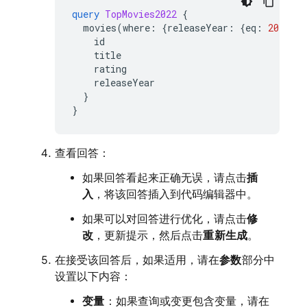
query
TopMovies2022
{
movies
(
where
:
{
releaseYear
:
{
eq
:
2022
}},
id
title
rating
releaseYear
}
}
查看回答：
如果回答看起来正确无误，请点击
插
入
，将该回答插入到代码编辑器中。
如果可以对回答进行优化，请点击
修
改
，更新提示，然后点击
重新生成
。
在接受该回答后，如果适用，请在
参数
部分中
设置以下内容：
变量
：如果查询或变更包含变量，请在