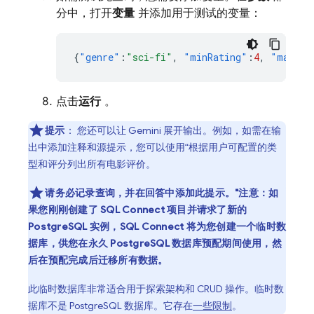
分中，打开
变量
并添加用于测试的变量：
{
"genre"
:
"sci-fi"
,
"minRating"
:
4
,
"maxRat
点击
运行
。
提示
：
您还可以让 Gemini 展开输出。例如，如需在输
出中添加注释和源提示，您可以使用“根据用户可配置的类
型和评分列出所有电影评价。
请务必记录查询，并在回答中添加此提示。"注意：如
果您刚刚创建了
SQL Connect
项目并请求了新的
PostgreSQL 实例，
SQL Connect
将为您创建一个临时数
据库，供您在永久 PostgreSQL 数据库预配期间使用，然
后在预配完成后迁移所有数据。
此临时数据库非常适合用于探索架构和 CRUD 操作。临时数
据库不是 PostgreSQL 数据库。它存在
一些限制
。