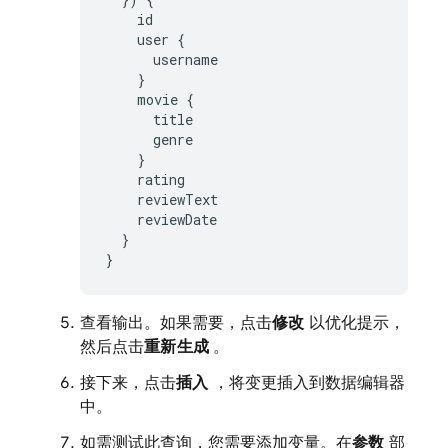
id
user
{
username
}
movie
{
title
genre
}
rating
reviewText
reviewDate
}
}
查看输出。如果需要，点击
修改
以优化提示，
然后点击
重新生成
。
接下来，点击
插入
，将变更插入到数据编辑器
中。
如需测试此查询，您需要添加变量。在
参数
部