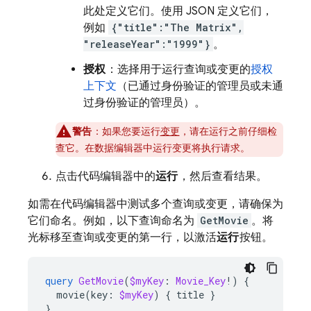
此处定义它们。使用 JSON 定义它们，
例如
{"title":"The Matrix",
"releaseYear":"1999"}
。
授权
：选择用于运行查询或变更的
授权
上下文
（已通过身份验证的管理员或未通
过身份验证的管理员）。
警告
：如果您要运行
变更
，请在运行之前仔细检
查它。在数据编辑器中运行变更将执行请求。
点击代码编辑器中的
运行
，然后查看结果。
如需在代码编辑器中测试多个查询或变更，请确保为
它们命名。例如，以下查询命名为
GetMovie
。将
光标移至查询或变更的第一行，以激活
运行
按钮。
query
GetMovie
(
$myKey
:
Movie_Key
!)
{
movie
(
key
:
$myKey
)
{
title
}
}