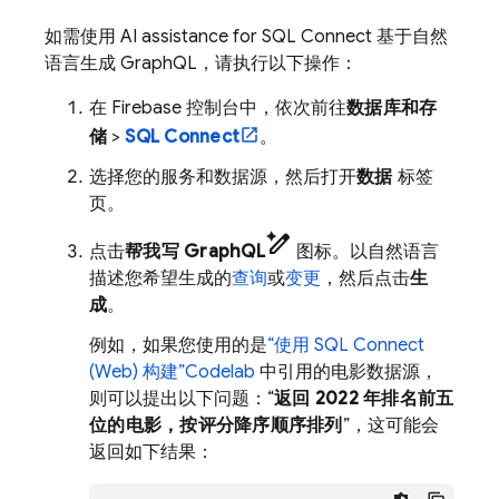
如需使用
AI assistance for
SQL Connect
基于自然
语言生成 GraphQL，请执行以下操作：
在
Firebase
控制台中，依次前往
数据库和存
储
>
SQL Connect
。
选择您的服务和数据源，然后打开
数据
标签
页。
pen_spark
点击
帮我写 GraphQL
图标。以自然语言
描述您希望生成的
查询
或
变更
，然后点击
生
成
。
例如，如果您使用的是
“使用
SQL Connect
(Web) 构建”Codelab
中引用的电影数据源，
则可以提出以下问题：“
返回 2022 年排名前五
位的电影，按评分降序顺序排列
”，这可能会
返回如下结果：