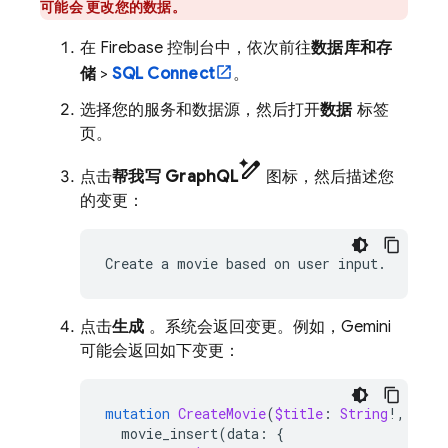
可能会 更改您的数据。
在
Firebase
控制台中，依次前往
数据库和存
储
>
SQL Connect
。
选择您的服务和数据源，然后打开
数据
标签
页。
pen_spark
点击
帮我写 GraphQL
图标，然后描述您
的变更：
Create
a
movie
based
on
user
点击
生成
。系统会返回变更。例如，Gemini
可能会返回如下变更：
mutation
CreateMovie
(
$title
:
String
!,
$rel
movie_insert
(
data
:
{