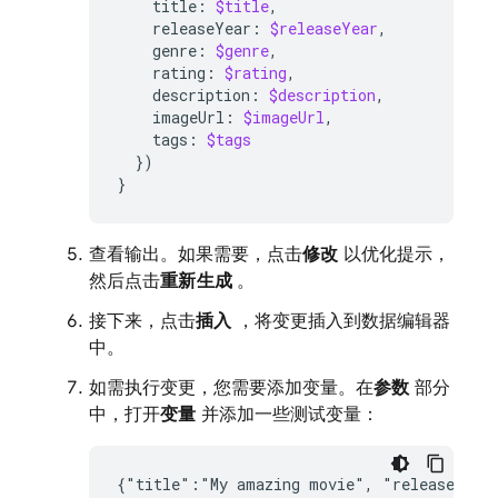
title
:
$title
,
releaseYear
:
$releaseYear
,
genre
:
$genre
,
rating
:
$rating
,
description
:
$description
,
imageUrl
:
$imageUrl
,
tags
:
$tags
})
}
查看输出。如果需要，点击
修改
以优化提示，
然后点击
重新生成
。
接下来，点击
插入
，将变更插入到数据编辑器
中。
如需执行变更，您需要添加变量。在
参数
部分
中，打开
变量
并添加一些测试变量：
{
"
title
":"
My
amazing
movie
"
,
"
releaseYear