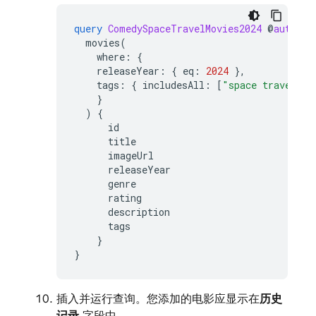
query
ComedySpaceTravelMovies2024
@
auth
(
le
movies
(
where
:
{
releaseYear
:
{
eq
:
2024
},
tags
:
{
includesAll
:
[
"space travel"
,
}
)
{
id
title
imageUrl
releaseYear
genre
rating
description
tags
}
}
插入并运行查询。您添加的电影应显示在
历史