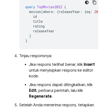
query
TopMovies2022
{
movies
(
where
:
{
releaseYear
:
{
eq
:
2022
}},
id
title
rating
releaseYear
}
}
Tinjau responsnya:
Jika respons terlihat benar, klik
Insert
untuk menyisipkan respons ke editor
kode.
Jika respons dapat ditingkatkan, klik
Edit
, perbarui perintah, lalu klik
Regenerate
.
Setelah Anda menerima respons, tetapkan