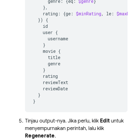
genre
:
{
eq
:
$genre
}
},
rating
:
{
ge
:
$minRating
,
le
:
$maxRatin
})
{
id
user
{
username
}
movie
{
title
genre
}
rating
reviewText
reviewDate
}
}
Tinjau output-nya. Jika perlu, klik
Edit
untuk
menyempurnakan perintah, lalu klik
Regenerate
.