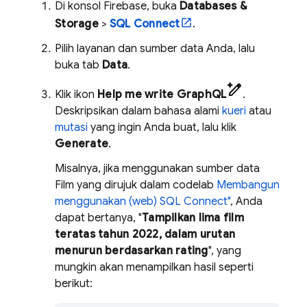
Di konsol
Firebase
, buka
Databases &
Storage
>
SQL Connect
.
Pilih layanan dan sumber data Anda, lalu
buka tab
Data
.
pen_spark
Klik ikon
Help me write GraphQL
.
Deskripsikan dalam bahasa alami
kueri
atau
mutasi
yang ingin Anda buat, lalu klik
Generate
.
Misalnya, jika menggunakan sumber data
Film yang dirujuk dalam codelab
Membangun
menggunakan (web)
SQL Connect
"
, Anda
dapat bertanya, "
Tampilkan lima film
teratas tahun 2022, dalam urutan
menurun berdasarkan rating
", yang
mungkin akan menampilkan hasil seperti
berikut: