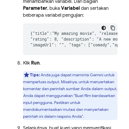
menambahkan variabel. Dari bagian
Parameter
, buka
Variabel
dan sertakan
beberapa variabel pengujian:
{
"
title
":"
My
amazing
movie
"
,
"
releaseYear
"
rating
":
8
,
"
description
":
"
A
new
movie
"
imageUrl
":
""
,
"
tags
":
["
comedy
"
,
"
space
Klik
Run
.
Tips:
Anda juga dapat meminta Gemini untuk
memperluas output. Misalnya, untuk menyertakan
komentar dan perintah sumber Anda dalam output,
Anda dapat menggunakan "Buat film berdasarkan
input pengguna. Pastikan untuk
mendokumentasikan mutasi dan menyertakan
perintah ini dalam respons Anda".
Selanjutnya, buat kueri yang memverifikasi