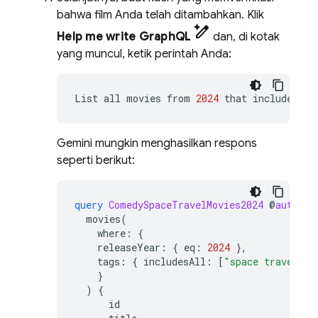
bahwa film Anda telah ditambahkan. Klik
pen_spark
Help me write GraphQL
dan, di kotak
yang muncul, ketik perintah Anda:
List
all
movies
from
2024
that
include
all
Gemini mungkin menghasilkan respons
seperti berikut:
query
ComedySpaceTravelMovies2024
@
auth
(
le
movies
(
where
:
{
releaseYear
:
{
eq
:
2024
},
tags
:
{
includesAll
:
[
"space travel"
,
}
)
{
id