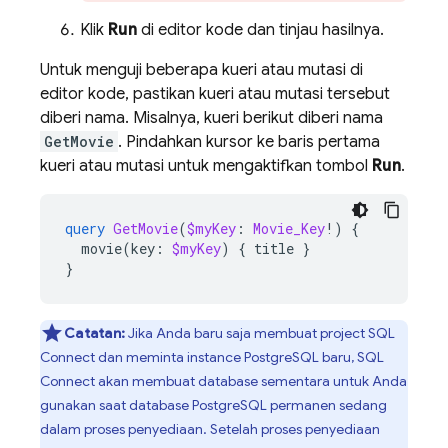
Klik
Run
di editor kode dan tinjau hasilnya.
Untuk menguji beberapa kueri atau mutasi di
editor kode, pastikan kueri atau mutasi tersebut
diberi nama. Misalnya, kueri berikut diberi nama
GetMovie
. Pindahkan kursor ke baris pertama
kueri atau mutasi untuk mengaktifkan tombol
Run
.
query
GetMovie
(
$myKey
:
Movie_Key
!)
{
movie
(
key
:
$myKey
)
{
title
}
}
Catatan:
Jika Anda baru saja membuat project
SQL
Connect
dan meminta instance PostgreSQL baru,
SQL
Connect
akan membuat database sementara untuk Anda
gunakan saat database PostgreSQL permanen sedang
dalam proses penyediaan. Setelah proses penyediaan