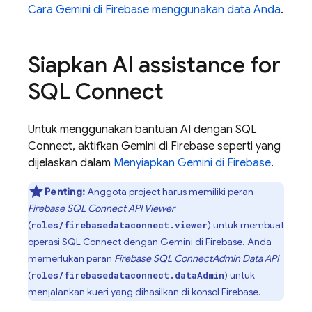
Cara Gemini di
Firebase
menggunakan data Anda
.
Siapkan
AI assistance for
SQL Connect
Untuk menggunakan bantuan AI dengan
SQL
Connect
, aktifkan Gemini di
Firebase
seperti yang
dijelaskan dalam
Menyiapkan Gemini di
Firebase
.
Penting:
Anggota project harus memiliki peran
Firebase SQL Connect
API Viewer
(
) untuk membuat
roles/firebasedataconnect.viewer
operasi
SQL Connect
dengan Gemini di
Firebase
. Anda
memerlukan peran
Firebase SQL Connect
Admin Data API
(
) untuk
roles/firebasedataconnect.dataAdmin
menjalankan kueri yang dihasilkan di konsol
Firebase
.