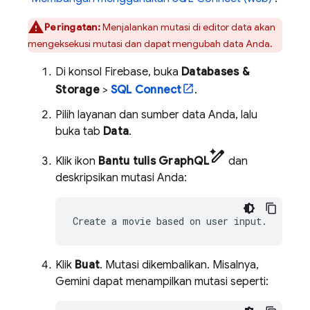
Peringatan:
Menjalankan mutasi di editor data akan
mengeksekusi mutasi dan dapat mengubah data Anda.
Di konsol
Firebase
, buka
Databases &
Storage
>
SQL Connect
.
Pilih layanan dan sumber data Anda, lalu
buka tab
Data
.
pen_spark
Klik ikon
Bantu tulis GraphQL
dan
deskripsikan mutasi Anda:
Create
a
movie
based
on
user
Klik
Buat
. Mutasi dikembalikan. Misalnya,
Gemini dapat menampilkan mutasi seperti: