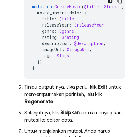
mutation
CreateMovie
(
$title
:
String
!,
$rel
movie_insert
(
data
:
{
title
:
$title
,
releaseYear
:
$releaseYear
,
genre
:
$genre
,
rating
:
$rating
,
description
:
$description
,
imageUrl
:
$imageUrl
,
tags
:
$tags
})
}
Tinjau output-nya. Jika perlu, klik
Edit
untuk
menyempurnakan perintah, lalu klik
Regenerate
.
Selanjutnya, klik
Sisipkan
untuk menyisipkan
mutasi ke editor data.
Untuk menjalankan mutasi, Anda harus