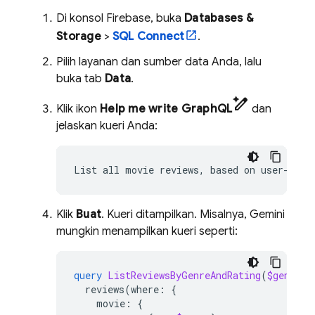
Di konsol
Firebase
, buka
Databases &
Storage
>
SQL Connect
.
Pilih layanan dan sumber data Anda, lalu
buka tab
Data
.
pen_spark
Klik ikon
Help me write GraphQL
dan
jelaskan kueri Anda:
List
all
movie
reviews,
based
on
user-conf
Klik
Buat
. Kueri ditampilkan. Misalnya, Gemini
mungkin menampilkan kueri seperti:
query
ListReviewsByGenreAndRating
(
$genre
:
reviews
(
where
:
{
movie
:
{