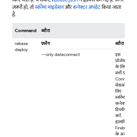
किए जाते हैं. ये सेवाएं,
firebase.json
में इंडेक्स की गई हैं. अगर
ज़रूरी हो, तो
स्कीमा माइग्रेशन
और
कनेक्टर अपडेट
किया जाता
है.
Command
ब्यौरा
firebase
फ़्लैग
ब्यौरा
deploy
–-only dataconnect
इस
प्रोजेक्ट
के लिए,
सभी
SQL
Connect
सेवाओं के
लिए
स्कीमा और
कनेक्टर
डिप्लॉय
करें.
हालांकि,
Firebase
के अन्य