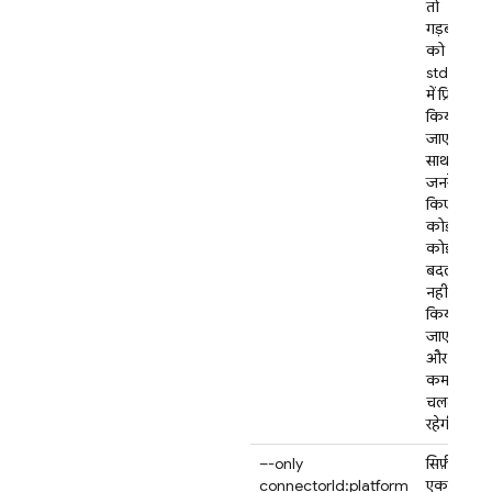
तो
गड़बड़ियों
को
stdout
में प्रिंट
किया
जाएगा.
साथ ही,
जनरेट
किए गए
कोड में
कोई
बदलाव
नहीं
किया
जाएगा
और
कमांड
चलती
रहेगी.
–-only
सिर्फ़
connectorId:platform
एक