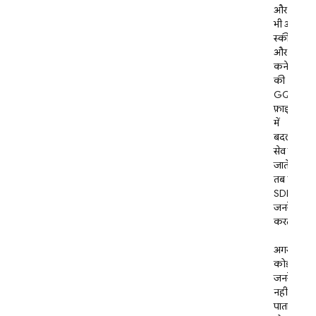
और जब
भी अपने
स्कीमा
और
कनेक्टर
की
GQL
फ़ाइलों
में
बदलाव
सेव किए
जाते हैं,
तब नए
SDK
जनरेट
करता है.
अगर
कोड
जनरेट
नहीं हो
पाता है,