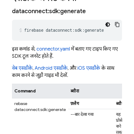
dataconnect:sdk:generate
firebase
dataconnect:sdk:generate
इस कमांड से,
connector.yaml
में बताए गए टाइप किए गए
SDK टूल जनरेट होते हैं.
वेब एसडीके
,
Android एसडीके
, और
iOS एसडीके
के साथ
काम करने से जुड़ी गाइड भी देखें.
Command
ब्यौरा
firebase
फ़्लैग
ब्यौरा
dataconnect:sdk:generate
–-बार देखा गया
यह
प्रोसेस
को चालू
रखता है