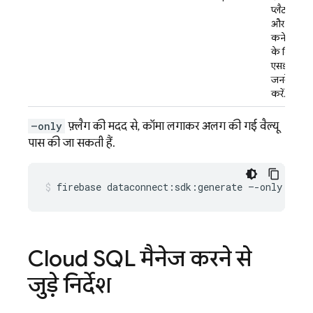
प्लैटफ़ॉर्म
और एक
कनेक्टर
के लिए
एसडीके
जनरेट
करें.
–only
फ़्लैग की मदद से, कॉमा लगाकर अलग की गई वैल्यू
पास की जा सकती हैं.
firebase
dataconnect:sdk:generate
–-only
conn
Cloud SQL
मैनेज करने से
जुड़े निर्देश