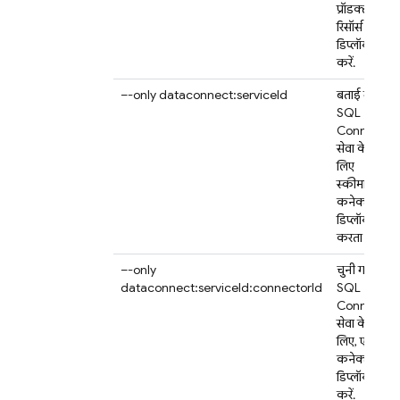
प्रॉडक्ट
रिसॉर्स
डिप्लॉय न
करें.
–-only dataconnect:serviceId
बताई गई
SQL
Connect
सेवा के
लिए
स्कीमा और
कनेक्टर
डिप्लॉय
करता है.
–-only
चुनी गई
dataconnect:serviceId:connectorId
SQL
Connect
सेवा के
लिए, एक
कनेक्टर
डिप्लॉय
करें.