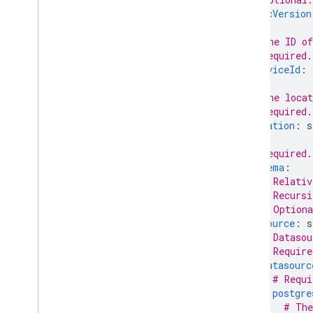
Enums रेफ़रंस
specVersion
रेफ़रंस के लिए अन्य गाइड
# The ID of
सीएलआई रेफ़रंस
# Required.
serviceId
:
एसक्यूएल कनेक्ट कॉन्फ़िगरेशन फ़ाइल
का रेफ़रंस
# The locat
SQL Connect प्रोजेक्ट के लिए IAM
# Required.
कॉन्फ़िगरेशन
location
:
s
कॉमन एक्सप्रेशन लैंग्वेज (सीईएल) रेफ़रंस
क्लाउड ऑडिट लॉगिंग के बारे में जानकारी
# Required.
schema
:
# Relativ
Cloud Firestore
# Recursi
# Optiona
Realtime Database
source
:
s
# Datasou
# Require
Storage
datasourc
# Requi
सुरक्षा के नियम
postgre
# The