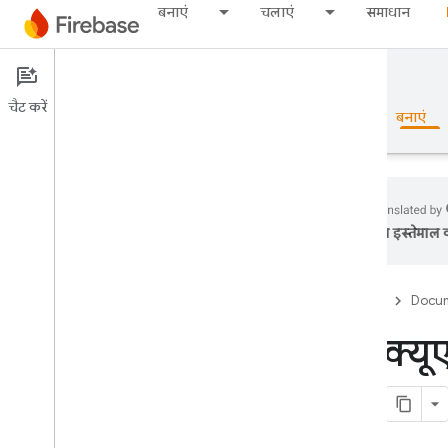
बनाएं
चलाएं
समाधान
Documentation
SQL Connect
चैट करें
खास जानकारी
बुनियादी जानकारी
AI
बनाएं
का इस्तेमाल क
खास जानकारी
Firebase
Docum
Emulator Suite
एसक्यूए
Authentication
फ़ोन नंबर की पुष्टि करें