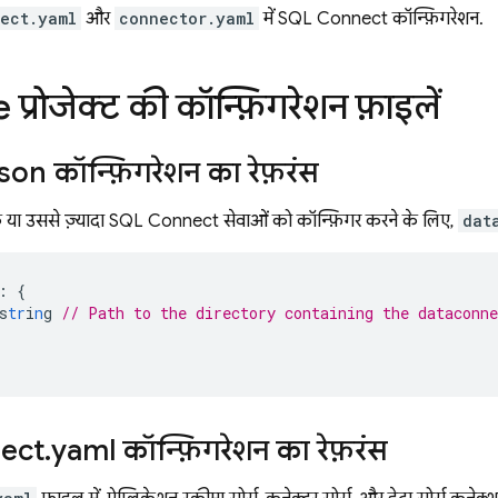
ect.yaml
और
connector.yaml
में
SQL Connect
कॉन्फ़िगरेशन.
प्रोजेक्ट की कॉन्फ़िगरेशन फ़ाइलें
json कॉन्फ़िगरेशन का रेफ़रंस
एक या उससे ज़्यादा
SQL Connect
सेवाओं को कॉन्फ़िगर करने के लिए,
dat
:
{
s
tr
i
n
g
// Path to the directory containing the dataconn
ect
.
yaml कॉन्फ़िगरेशन का रेफ़रंस