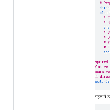
# Req
App Hosting
datab
cloud
Hosting
# T
# R
ins
Cloud Functions
# S
# D
Extensions
# r
# I
sch
Firebase ML
# Required.
मिलते-जुलते प्रॉडक्ट
# Relative 
# Recursive
Cloud Messaging
# All direc
Remote Config
connectorDi
YAML फ़ाइल में, डायर