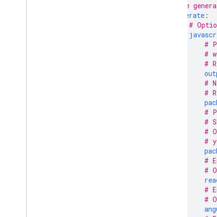
# be genera
generate
:
# Optio
javascr
# P
# w
# R
out
# N
# R
pac
# P
# S
# O
# y
pac
# E
# O
rea
# E
# O
ang