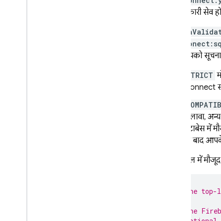
dataconnect.
Firebase Admin SDK टूल की मदद से
,
की जानकारी सेव हो
खास सुविधाओं वाले ऑपरेशन चलाना
schemaValida
SQL Connect की सुविधाएं
dataconect:s
स्कीमा
,
क्वेरी
,
और म्यूटेशन के लिए एआई
पहले आपको सूचना द
की मदद लेना
Cloud Functions की मदद से बढ़ाएं
STRICT
म
कस्टम रिज़ॉल्वर की मदद से
,
डेटा सोर्स के
Connect
स
साथ काम करने की सुविधा बढ़ाना
COMPATIB
सदिश समानता खोजें
अलावा, अन्य
पूरे टेक्स्ट में खोज करना
डेटाबेस में 
Graph
QL भाषा की रेफ़रंस गाइड
के बाद आपके
निर्देशों का रेफ़रंस
इस फ़ाइल में मौजूद अ
क्वेरी का रेफ़रंस
म्यूटेशन का रेफ़रंस
ऑब्जेक्ट का रेफ़रंस
# The top-l
इनपुट ऑब्जेक्ट का रेफ़रंस
# The 
Fire
स्केलर रेफ़रंस
# Optional.