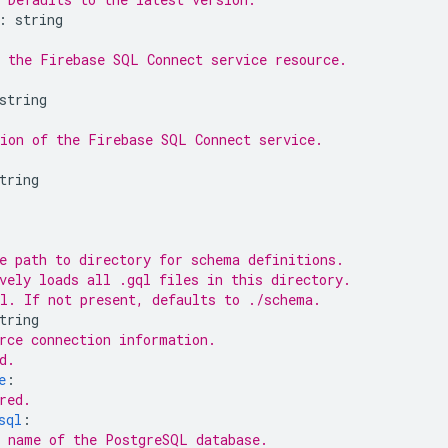
:
string
 the 
Firebase SQL Connect
 service resource.
string
ion of the 
Firebase SQL Connect
 service.
tring
e path to directory for schema definitions.
vely loads all .gql files in this directory.
l. If not present, defaults to ./schema.
tring
rce connection information.
d.
e
:
red.
sql
:
 name of the PostgreSQL database.