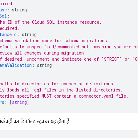
uired.
ase
:
string
Sql
:
he ID of the 
Cloud SQL
 instance resource.
equired.
tanceId
:
string
chema validation mode for schema migrations.
efaults to unspecified/commented out, meaning you are p
eview all changes during migration.
f desired, uncomment and indicate one of "STRICT" or "
emaValidation
:
string
paths to directories for connector definitions.
ly loads all .gql files in the listed directories.
tories specified MUST contain a connector.yaml file.
rs
:
[
string
]
ेक्ट्री का डिफ़ॉल्ट स्ट्रक्चर यह होता है: