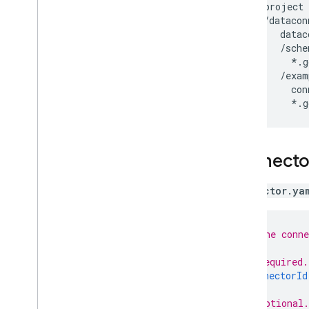
./(project 
   /dataconn
      datac
      /schem
        *.gq
      /exam
        con
connecto
connector.ya
# The conne
# Required.
connectorId
# Optional.