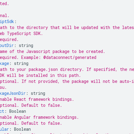
ted.
nal.
iptSdk
:
ath to the directory that will be updated with the lates
eb TypeScript SDK.
equired.
putDir
:
string
ame of the Javascript package to be created.
equired. Example: @dataconnect/generated
kage
:
string
ath to your package.json directory. If specified, the n
DK will be installed in this path.
ptional. If not provided, the package will not be auto-i
ou.
kageJsonDir
:
string
nable React framework bindings.
ptional. Default to false.
ct
:
Boolean
nable Angular framework bindings.
ptional. Default to false.
ular
:
Boolean