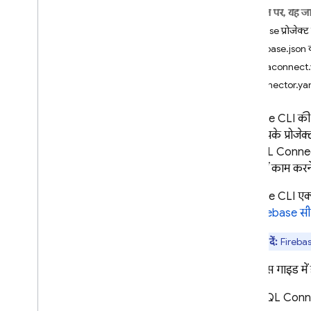
App Check
इस पेज पर, यह ज
Firebase प्रोजेक्ट
SQL Connect
firebase.json क
शुरुआती जानकारी
dataconnect.ya
कीमत तय करना और बिलिंग
connector.yaml
शुरू करना
Firebase
CLI की म
एआई एजेंट का इस्तेमाल शुरू करना
इसमें आपके प्रोजेक्
क्विकस्टार्ट
सोर्स.
SQL Conne
Apple के प्लैटफ़ॉर्म
कंसोल में काम करन
Android
Firebase
CLI एक्स
React
लिए,
Firebase
सी
Flutter
ध्यान दें:
Fireba
डिज़ाइन स्कीमा और कार्रवाइयां
SQL कनेक्ट स्कीमा डिज़ाइन करना
इस रेफ़रंस गाइड में 
SQL Connect क्वेरी लागू करना
SQL Conn
SQL Connect म्यूटेशन लागू करना