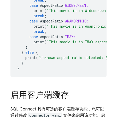
break
;
case
AspectRatio
.
WIDESCREEN:
print
(
'This movie is in Widescreen aspe
break
;
case
AspectRatio
.
ANAMORPHIC:
print
(
'This movie is in Anamorphic aspe
break
;
case
AspectRatio
.
IMAX:
print
(
'This movie is in IMAX aspect'
);
}
}
else
{
print
(
'Unknown aspect ratio detected: 
${
asp
}
}
启用客户端缓存
SQL Connect
具有可选的客户端缓存功能，您可以
通过修改
connector.yaml
文件来启用该功能。启