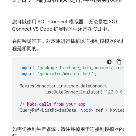
您可以使用
SQL Connect
模拟器，无论是在 SQL
Connect VS Code 扩展程序中还是在 CLI 中。
在两种场景下，对应用进行插桩以连接到模拟器的过
程是相同的。
import
'package:firebase_data_connect/firebase_
import
'generated/movies.dart'
;
MoviesConnector
.
instance
.
dataConnect
.
useDataConnectEmulator
(
'127.0.0.1'
,
// Make calls from your app
QueryRef<ListMoviesData
,
void
>
ref
=
MoviesConn
如需切换到生产资源，请注释掉用于连接到模拟器的