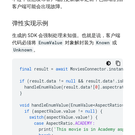
客户端可能会出现故障。
弹性实现示例
生成的 SDK 会强制处理未知值。也就是说，客户端
代码必须将
EnumValue
对象解封装为
Known
或
Unknown
。
final
result
=
await
MoviesConnector
.
instance
.
l
if
(
result
.
data
!=
null
 && 
result
.
data
!
.
isNotEm
handleEnumValue
(
result
.
data
!
[
0
].
aspectratio
);
}
void
handleEnumValue
(
EnumValue<AspectRatio>
asp
if
(
aspectValue
.
value
!=
null
)
{
switch
(
aspectValue
.
value
!
)
{
case
AspectRatio
.
ACADEMY:
print
(
'This movie is in Academy aspect'