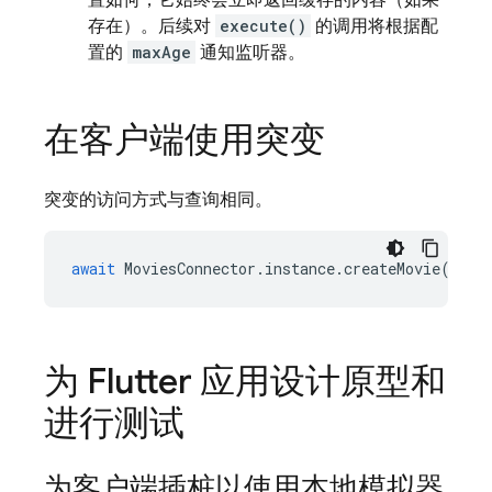
置如何，它始终会立即返回缓存的内容（如果
存在）。后续对
execute()
的调用将根据配
置的
maxAge
通知监听器。
在客户端使用突变
突变的访问方式与查询相同。
await
MoviesConnector
.
instance
.
createMovie
({
ti
为 Flutter 应用设计原型和
进行测试
为客户端插桩以使用本地模拟器