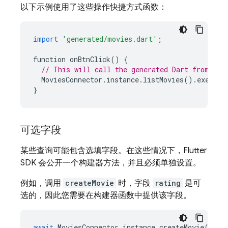
以下示例使用了这些操作快捷方式函数：
import
'generated/movies.dart'
;
function
onBtnClick
()
{
// This will call the generated Dart from the
MoviesConnector
.
instance
.
listMovies
().
execute
}
可选字段
某些查询可能包含选填字段。在这些情况下，Flutter
SDK 会公开一个构建器方法，并且必须单独设置。
例如，调用
createMovie
时，字段
rating
是可
选的，因此您需要在构建器函数中提供该字段。
await
MoviesConnector
.
instance
.
createMovie
(
tit