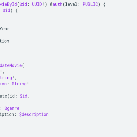
vieById
(
$id
:
UUID
!)
@
auth
(
level
:
PUBLIC
)
{
:
$id
)
{
Year
tion
dateMovie
(
!,
tring
!,
ion
:
String
!
ate
(
id
:
$id
,
:
$genre
iption
:
$description