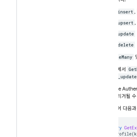
_insert
,
_upsert
,
_update
_delete
_deleteMany
이전 예에서
Get
(
movie_update
Firebase Authen
호가 트리거될 수
예를 들어 다음과
query
GetEx
profile
(
k