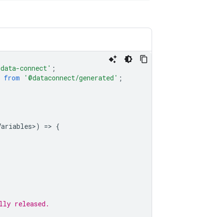
/data-connect'
;
from
'@dataconnect/generated'
;
Variables
>
)
=
>
{
lly released.