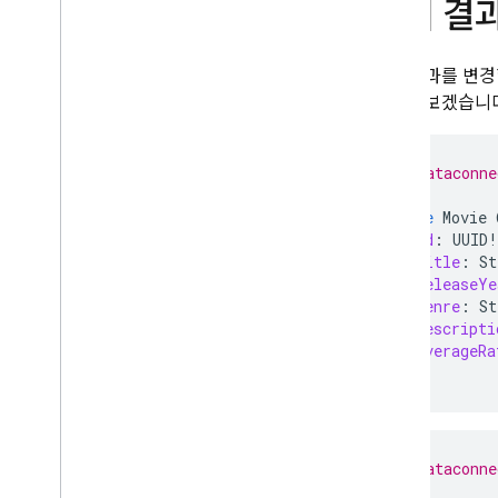
쿼리 결
SQL Connect 솔루션
스키마
,
쿼리
,
변형에 AI 어시스턴스
사용
쿼리 결과를 변경
가정해 보겠습니
Cloud 함수로 확장
맞춤 리졸버로 데이터 소스 지원 확장
벡터 유사성 검색 수행
# dataconne
전체 텍스트 검색 실행
type
Movie
Graph
QL 언어 참조 가이드
id
:
UUID
!
지시어 참조
title
:
St
releaseYe
쿼리 참조
genre
:
St
변형 참조
descripti
객체 참조
averageRa
}
입력 객체 참조
스칼라 참조
열거형 참조
# dataconne
추가 참조 가이드