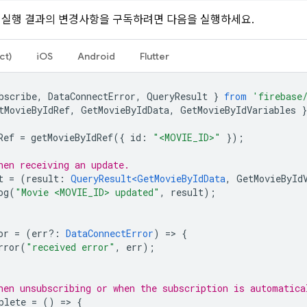
실행 결과의 변경사항을 구독하려면 다음을 실행하세요.
ct)
iOS
Android
Flutter
bscribe
,
DataConnectError
,
QueryResult
}
from
'firebase
tMovieByIdRef
,
GetMovieByIdData
,
GetMovieByIdVariables
}
Ref
=
getMovieByIdRef
({
id
:
"<MOVIE_ID>"
});
hen receiving an update.
t
=
(
result
:
QueryResult<GetMovieByIdData
,
GetMovieById
og
(
"Movie <MOVIE_ID> updated"
,
result
);
or
=
(
err?
:
DataConnectError
)
=
>
{
rror
(
"received error"
,
err
);
hen unsubscribing or when the subscription is automatica
plete
=
()
=
>
{