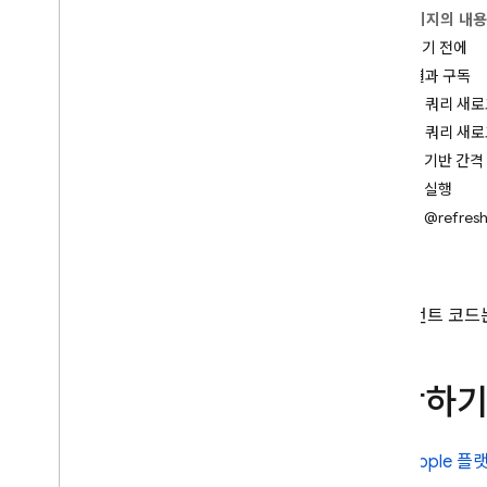
App Check
이 페이지의 내
시작하기 전에
SQL Connect
쿼리 결과 구독
소개
암시적 쿼리 새로
가격 책정 및 결제
명시적 쿼리 새로
시작하기
시간 기반 간격
AI 에이전트 시작하기
변이 실행
여러 @refres
빠른 시작
참조
Apple 플랫폼
Android
React
클라이언트 코드는
Flutter
스키마 및 작업 설계
시작하기
SQL Connect 스키마 설계
SQL Connect 쿼리 구현
Apple 플
SQL Connect 변이 구현