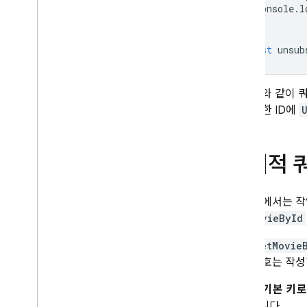
console
.
l
}
const
unsub
앞의 예와 같이 
한 동일한 ID에
암시적 
위의 예에서는 작
GetMovieById
이는
GetMovie
고침 신호는 작성
쿼리
가
기본 키로
리거합니다.