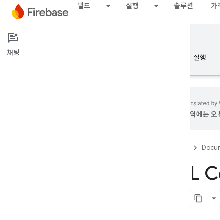
빌드
실행
솔루션
가
Documentation
SQL Connect
채팅
개요
기본사항
AI
빌드
실행
번역에는 오류
개요
Firebase
Docum
에뮬레이터 도구 모음
SQL 
Authentication
전화번호 확인