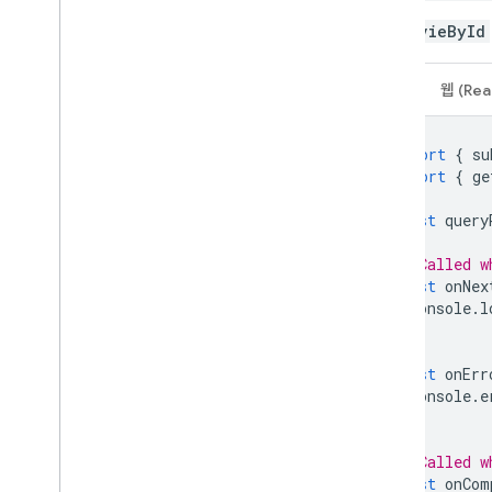
GetMovieById
Cloud Functions
Extensions
웹
웹 (Rea
Firebase ML
import
{
su
import
{
ge
관련 제품
const
query
Cloud Messaging
Remote Config
// Called w
const
onNex
console
.
l
}
const
onErr
console
.
e
}
// Called w
const
onCom