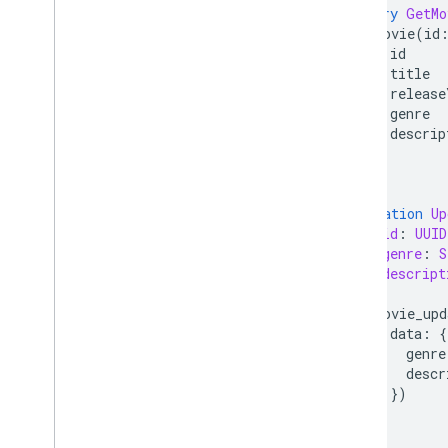
CLI 참조
query
GetMo
SQL Connect 구성 파일 참조
movie
(
id
id
SQL Connect 프로젝트의 IAM 구성
title
Common Expression
Language(
release
CEL) 참조
genre
Cloud 감사 로깅 참조
descrip
}
}
Cloud Firestore
mutation
Up
Realtime Database
$id
:
UUID
$genre
:
S
$descript
Storage
)
{
movie_upd
보안 규칙
data
:
{
genre
descr
App Hosting
})
}
Hosting