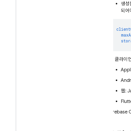
승인을 통한 작업 보안
생성
네이티브 SQL을 사용하여 작업 구현
되어
SQL Connect로 개발 및 테스트
테스트 데이터 시드 및 일괄 작업 실행
client
maxA
웹 SDK 생성
stor
Android SDK 생성
i
OS SDK 생성
앱 클라이
Flutter SDK 생성
실시간 업데이트 가져오기
Appl
Admin SDK 생성
Andr
CI
/
CD에 SQL Connect 에뮬레이터
사용
웹: J
SQL Connect 프로젝트 관리
Flutt
스키마 및 커넥터 관리
Firebas
서비스 및 데이터베이스 관리
Firebase Admin SDK로 권한이 있는
작업 실행