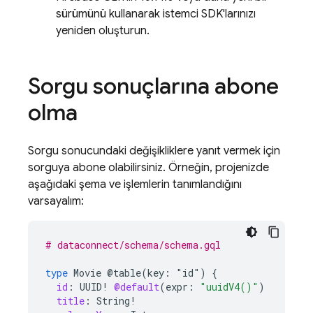
sürümünü kullanarak istemci SDK'larınızı
yeniden oluşturun.
Sorgu sonuçlarına abone
olma
Sorgu sonucundaki değişikliklere yanıt vermek için
sorguya abone olabilirsiniz. Örneğin, projenizde
aşağıdaki şema ve işlemlerin tanımlandığını
varsayalım:
# dataconnect/schema/schema.gql
type
Movie
@table(key:
"id")
{
id
:
UUID
!
@default
(
expr
:
"uuidV4()"
)
title
:
String
!