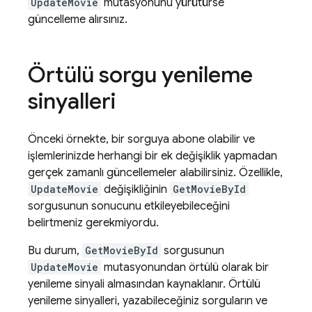
UpdateMovie
mutasyonunu yürütürse
güncelleme alırsınız.
Örtülü sorgu yenileme
sinyalleri
Önceki örnekte, bir sorguya abone olabilir ve
işlemlerinizde herhangi bir ek değişiklik yapmadan
gerçek zamanlı güncellemeler alabilirsiniz. Özellikle,
UpdateMovie
değişikliğinin
GetMovieById
sorgusunun sonucunu etkileyebileceğini
belirtmeniz gerekmiyordu.
Bu durum,
GetMovieById
sorgusunun
UpdateMovie
mutasyonundan örtülü olarak bir
yenileme sinyali almasından kaynaklanır. Örtülü
yenileme sinyalleri, yazabileceğiniz sorguların ve