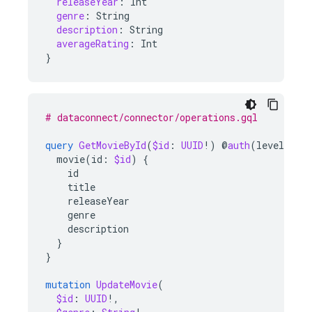
releaseYear
:
Int
genre
:
String
description
:
String
averageRating
:
Int
}
# dataconnect/connector/operations.gql
query
GetMovieById
(
$id
:
UUID
!)
@
auth
(
level
:
PU
movie
(
id
:
$id
)
{
id
title
releaseYear
genre
description
}
}
mutation
UpdateMovie
(
$id
:
UUID
!,