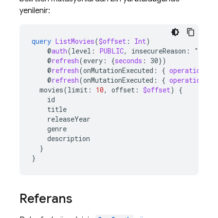
yenilenir:
query
ListMovies
(
$offset
:
Int
)
@
auth
(
level
:
PUBLIC
,
insecureReason
:
"
Anyon
@
refresh
(
every
:
{
seconds
:
30})
@
refresh
(onMutationExecuted
:
{
operation
:
"
@
refresh
(
onMutationExecuted
:
{
operation
:
"
movies
(
limit
:
10
,
offset
:
$offset
)
{
id
title
releaseYear
genre
description
}
}
Referans