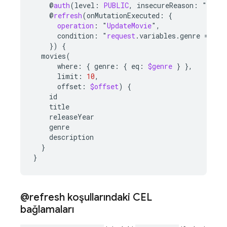
@
auth
(
level
:
PUBLIC
,
insecureReason
:
"
Anyon
@
refresh
(
onMutationExecuted
:
{
operation
:
"
UpdateMovie
"
,
condition
:
"
request
.variables.genre
=
=
mu
}
)
{
movies
(
where
:
{
genre
:
{
eq
:
$genre
}
},
limit
:
10
,
offset
:
$offset
)
{
id
title
releaseYear
genre
description
}
}
@refresh koşullarındaki CEL
bağlamaları