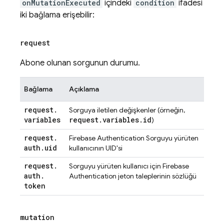
onMutationExecuted
içindeki
condition
ifadesi
iki bağlama erişebilir:
request
Abone olunan sorgunun durumu.
Bağlama
Açıklama
request
.
Sorguya iletilen değişkenler (örneğin,
variables
request
.
variables
.
id
)
request
.
Firebase Authentication
Sorguyu yürüten
auth
.
uid
kullanıcının UID'si
request
.
Sorguyu yürüten kullanıcı için
Firebase
auth
.
Authentication
jeton taleplerinin sözlüğü
token
mutation