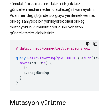
kümülatif puanının her dakika birçok kez
güncellenmesine neden olabileceğini varsayalım.
Puan her değiştiğinde sorguyu yenilemek yerine,
birkaç saniyede bir yenileyerek olası birkaç
mutasyonun kümülatif sonucunu yansıtan
güncellemeler alabilirsiniz.
# dataconnect/connector/operations.gql
query
GetMovieRating
(
$id
:
UUID
!)
@
auth
(
level
:
movie
(id
:
$
id
)
{
id
averageRating
}
}
Mutasyon yürütme