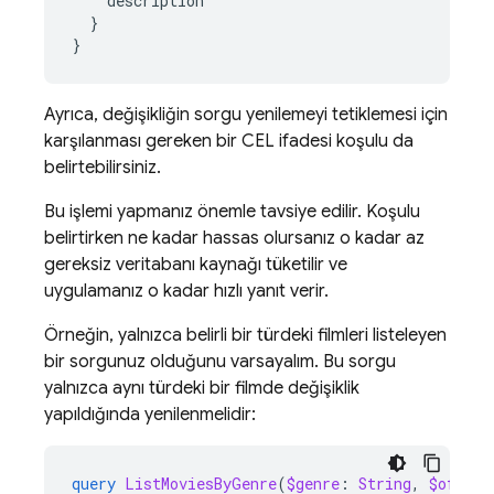
description
}
}
Ayrıca, değişikliğin sorgu yenilemeyi tetiklemesi için
karşılanması gereken bir CEL ifadesi koşulu da
belirtebilirsiniz.
Bu işlemi yapmanız önemle tavsiye edilir. Koşulu
belirtirken ne kadar hassas olursanız o kadar az
gereksiz veritabanı kaynağı tüketilir ve
uygulamanız o kadar hızlı yanıt verir.
Örneğin, yalnızca belirli bir türdeki filmleri listeleyen
bir sorgunuz olduğunu varsayalım. Bu sorgu
yalnızca aynı türdeki bir filmde değişiklik
yapıldığında yenilenmelidir:
query
ListMoviesByGenre
(
$genre
:
String
,
$offset