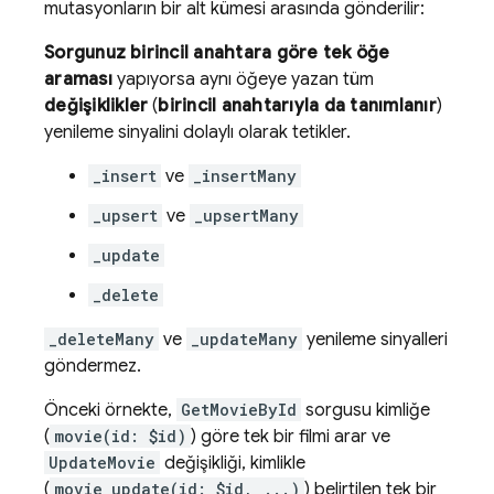
mutasyonların bir alt kümesi arasında gönderilir:
Sorgunuz
birincil anahtara göre tek öğe
araması
yapıyorsa aynı öğeye yazan tüm
değişiklikler
(
birincil anahtarıyla da tanımlanır
)
yenileme sinyalini dolaylı olarak tetikler.
_insert
ve
_insertMany
_upsert
ve
_upsertMany
_update
_delete
_deleteMany
ve
_updateMany
yenileme sinyalleri
göndermez.
Önceki örnekte,
GetMovieById
sorgusu kimliğe
(
movie(id: $id)
) göre tek bir filmi arar ve
UpdateMovie
değişikliği, kimlikle
(
movie_update(id: $id, ...)
) belirtilen tek bir