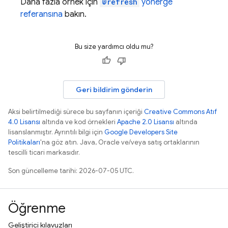
Daha fazla örnek için
@refresh
yönerge
referansına
bakın.
Bu size yardımcı oldu mu?
Geri bildirim gönderin
Aksi belirtilmediği sürece bu sayfanın içeriği
Creative Commons Atıf
4.0 Lisansı
altında ve kod örnekleri
Apache 2.0 Lisansı
altında
lisanslanmıştır. Ayrıntılı bilgi için
Google Developers Site
Politikaları
'na göz atın. Java, Oracle ve/veya satış ortaklarının
tescilli ticari markasıdır.
Son güncelleme tarihi: 2026-07-05 UTC.
Öğrenme
Geliştirici kılavuzları