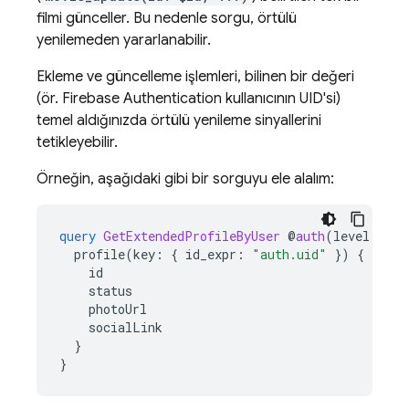
filmi günceller. Bu nedenle sorgu, örtülü
yenilemeden yararlanabilir.
Ekleme ve güncelleme işlemleri, bilinen bir değeri
(ör.
Firebase Authentication
kullanıcının UID'si)
temel aldığınızda örtülü yenileme sinyallerini
tetikleyebilir.
Örneğin, aşağıdaki gibi bir sorguyu ele alalım:
query
GetExtendedProfileByUser
@
auth
(
level
:
USE
profile
(
key
:
{
id_expr
:
"auth.uid"
})
{
id
status
photoUrl
socialLink
}
}