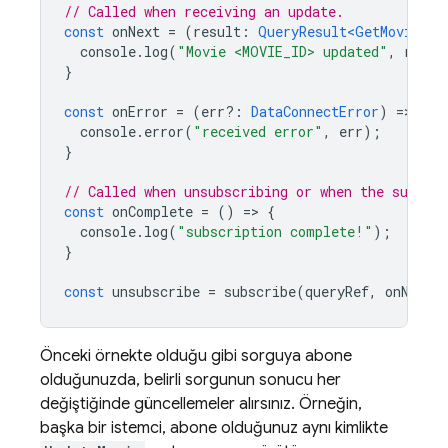
// Called when receiving an update.
const
onNext
=
(
result
:
QueryResult<GetMovieByI
console
.
log
(
"Movie <MOVIE_ID> updated"
,
resul
}
const
onError
=
(
err?
:
DataConnectError
)
=
>
{
console
.
error
(
"received error"
,
err
);
}
// Called when unsubscribing or when the subscr
const
onComplete
=
()
=
>
{
console
.
log
(
"subscription complete!"
);
}
const
unsubscribe
=
subscribe
(
queryRef
,
onNext
,
Önceki örnekte olduğu gibi sorguya abone
olduğunuzda, belirli sorgunun sonucu her
değiştiğinde güncellemeler alırsınız. Örneğin,
başka bir istemci, abone olduğunuz aynı kimlikte