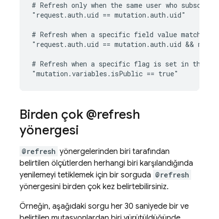
# Refresh only when the same user who subscribed
"request.auth.uid == mutation.auth.uid"

# Refresh when a specific field value matches a 
"request.auth.uid == mutation.auth.uid && mutat
# Refresh when a specific flag is set in the mut
Birden çok @refresh
yönergesi
@refresh
yönergelerinden biri tarafından
belirtilen ölçütlerden herhangi biri karşılandığında
yenilemeyi tetiklemek için bir sorguda
@refresh
yönergesini birden çok kez belirtebilirsiniz.
Örneğin, aşağıdaki sorgu her 30 saniyede bir ve
belirtilen mutasyonlardan biri yürütüldüğünde