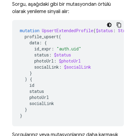
Sorgu, aşağıdaki gibi bir mutasyondan örtülü
olarak yenileme sinyali alır:
mutation
UpsertExtendedProfile
(
$status
:
String
,
profile_upsert
(
data
:
{
id_expr
:
"auth.uid"
status
:
$status
photoUrl
:
$photoUrl
socialLink
:
$socialLink
}
)
{
id
status
photoUrl
socialLink
}
}
Sorgularınız veya mutasyonlarınız daha karmaşık