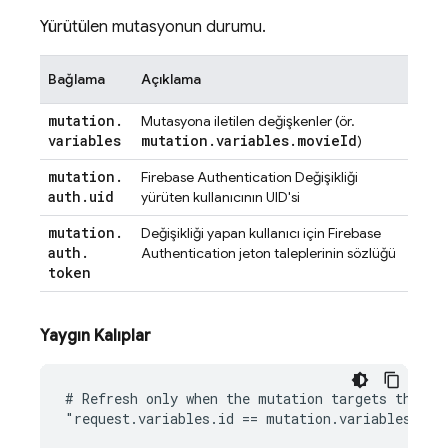
Yürütülen mutasyonun durumu.
Bağlama
Açıklama
mutation
.
Mutasyona iletilen değişkenler (ör.
variables
mutation
.
variables
.
movie
Id
)
mutation
.
Firebase Authentication
Değişikliği
auth
.
uid
yürüten kullanıcının UID'si
mutation
.
Değişikliği yapan kullanıcı için
Firebase
auth
.
Authentication
jeton taleplerinin sözlüğü
token
Yaygın Kalıplar
# Refresh only when the mutation targets the sam
"request.variables.id == mutation.variables.id"
