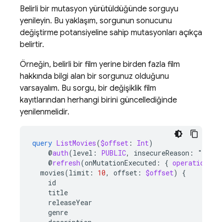
Belirli bir mutasyon yürütüldüğünde sorguyu
yenileyin. Bu yaklaşım, sorgunun sonucunu
değiştirme potansiyeline sahip mutasyonları açıkça
belirtir.
Örneğin, belirli bir film yerine birden fazla film
hakkında bilgi alan bir sorgunuz olduğunu
varsayalım. Bu sorgu, bir değişiklik film
kayıtlarından herhangi birini güncellediğinde
yenilenmelidir.
query
ListMovies
(
$offset
:
Int
)
@
auth
(
level
:
PUBLIC
,
insecureReason
:
"
Anyon
@
refresh
(
onMutationExecuted
:
{
operation
:
"
movies
(
limit
:
10
,
offset
:
$offset
)
{
id
title
releaseYear
genre