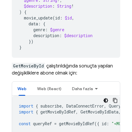
$genre
:
String
!,
$description
:
String
!
)
{
movie_update
(
id
:
$id
,
data
:
{
genre
:
$genre
description
:
$description
})
}
GetMovieById
çalıştırıldığında sonuçta yapılan
değişikliklere abone olmak için:
Web
Web (React)
Daha fazla
import
{
subscribe
,
DataConnectError
,
QueryResu
import
{
getMovieByIdRef
,
GetMovieByIdData
,
Get
const
queryRef
=
getMovieByIdRef
({
id
:
"<MOVIE_