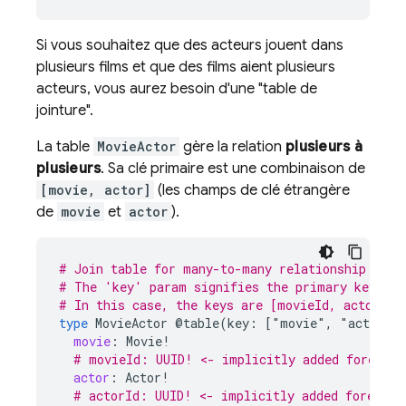
Si vous souhaitez que des acteurs jouent dans
plusieurs films et que des films aient plusieurs
acteurs, vous aurez besoin d'une "table de
jointure".
La table
MovieActor
gère la relation
plusieurs à
plusieurs
. Sa clé primaire est une combinaison de
[movie, actor]
(les champs de clé étrangère
de
movie
et
actor
).
# Join table for many-to-many relationship for 
# The 'key' param signifies the primary keys of
# In this case, the keys are [movieId, actorId]
type
MovieActor
@table(key:
["movie"
,
"actor"]
movie
:
Movie
!
# movieId: UUID! <- implicitly added foreign 
actor
:
Actor
!
# actorId: UUID! <- implicitly added foreign 