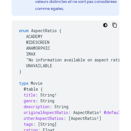
valeurs distinctes et ne sont pas considérées
comme égales.
enum
AspectRatio
{
ACADEMY
WIDESCREEN
ANAMORPHIC
IMAX
"
No
information
available
on
aspect
ratio
"
UNAVAILABLE
}
type
Movie
@table
{
title
:
String
!
genre
:
String
description
:
String
originalAspectRatio
:
AspectRatio
!
@default
(
va
otherAspectRatios
:
[
AspectRatio
!]
tags
:
[
String
]
rating
:
Float