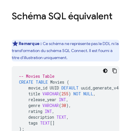
Schéma SQL équivalent
Remarque :
Ce schéma ne représente pas le DDL ni la
transformation du schéma
SQL Connect
. Il est fourni à
titre d'illustration uniquement.
-- Movies Table
CREATE
TABLE
Movies
(
movie_id
UUID
DEFAULT
uuid_generate_v4
()
PR
title
VARCHAR
(
255
)
NOT
NULL
,
release_year
INT
,
genre
VARCHAR
(
30
),
rating
INT
,
description
TEXT
,
tags
TEXT
[]
);