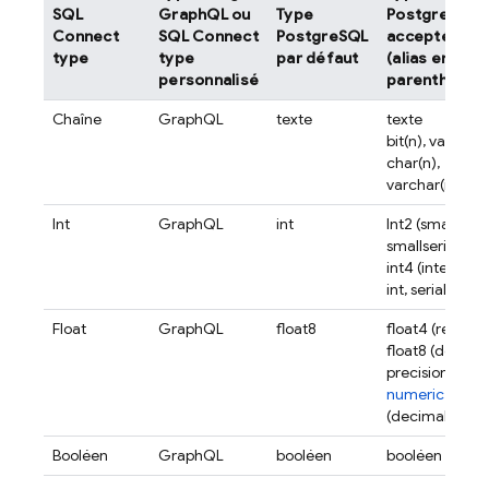
SQL
GraphQL ou
Type
PostgreSQL
Connect
SQL Connect
PostgreSQL
acceptés
type
type
par défaut
(alias entre
personnalisé
parenthèses
Chaîne
GraphQL
texte
texte
bit(n), varbit(n)
char(n),
varchar(n)
Int
GraphQL
int
Int2 (smallint,
smallserial),
int4 (integer,
int, serial)
Float
GraphQL
float8
float4 (real)
float8 (double
precision)
numeric
(decimal)
Booléen
GraphQL
booléen
booléen