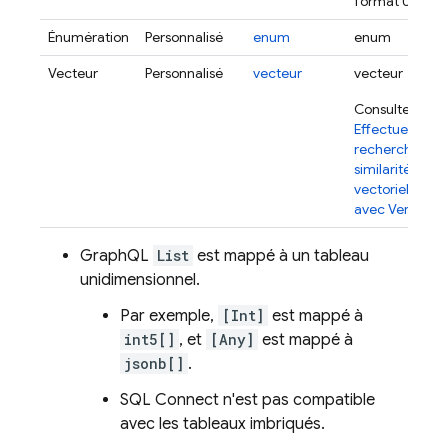
format UTC.
Énumération
Personnalisé
enum
enum
Vecteur
Personnalisé
vecteur
vecteur
Consultez
Effectuer une
recherche de
similarité
vectorielle
avec Vertex AI
GraphQL
List
est mappé à un tableau
unidimensionnel.
Par exemple,
[Int]
est mappé à
int5[]
, et
[Any]
est mappé à
jsonb[]
.
SQL Connect
n'est pas compatible
avec les tableaux imbriqués.