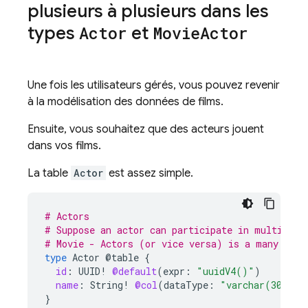
plusieurs à plusieurs dans les
types
Actor
et
Movie
Actor
Une fois les utilisateurs gérés, vous pouvez revenir
à la modélisation des données de films.
Ensuite, vous souhaitez que des acteurs jouent
dans vos films.
La table
Actor
est assez simple.
# Actors
# Suppose an actor can participate in multiple 
# Movie - Actors (or vice versa) is a many to m
type
Actor
@table
{
id
:
UUID
!
@default
(
expr
:
"uuidV4()"
)
name
:
String
!
@col
(
dataType
:
"varchar(30)"
)
}