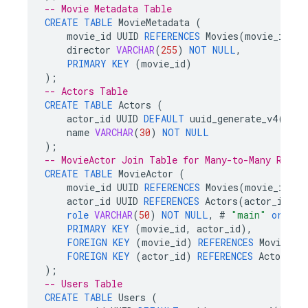
-- Movie Metadata Table
CREATE
TABLE
MovieMetadata
(
movie_id
UUID
REFERENCES
Movies
(
movie_id
)
U
director
VARCHAR
(
255
)
NOT
NULL
,
PRIMARY
KEY
(
movie_id
)
);
-- Actors Table
CREATE
TABLE
Actors
(
actor_id
UUID
DEFAULT
uuid_generate_v4
()
PR
name
VARCHAR
(
30
)
NOT
NULL
);
-- MovieActor Join Table for Many-to-Many Relat
CREATE
TABLE
MovieActor
(
movie_id
UUID
REFERENCES
Movies
(
movie_id
),
actor_id
UUID
REFERENCES
Actors
(
actor_id
),
role
VARCHAR
(
50
)
NOT
NULL
,
#
"main"
or
"su
PRIMARY
KEY
(
movie_id
,
actor_id
),
FOREIGN
KEY
(
movie_id
)
REFERENCES
Movies
(
m
FOREIGN
KEY
(
actor_id
)
REFERENCES
Actors
(
a
);
-- Users Table
CREATE
TABLE
Users
(