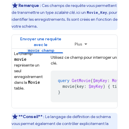
Remarque
: Ces champs de requête vous permettent
de transmettre un type
scalaire clé
, ici un
, pour
Movie_Key
identifier les enregistrements. Ils sont créés en fonction de
votre schéma.
Envoyer une requête
Plus
avec le
champ
movie
Le champ
Utilisez ce champ pour interroger un seul fi
movie
clé.
représente un
seul
enregistrement
query
GetMovie
(
$myKey
:
Movie_K
Movie
dans la
movie
(
key
:
$myKey
)
{
title
}
table.
}
**Conseil**
: Le langage de définition de schéma
vous permet également de contrôler explicitement la