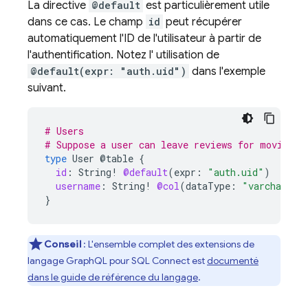
La directive
@default
est particulièrement utile
dans ce cas. Le champ
id
peut récupérer
automatiquement l'ID de l'utilisateur à partir de
l'authentification. Notez l' utilisation de
@default(expr: "auth.uid")
dans l'exemple
suivant.
# Users
# Suppose a user can leave reviews for movies
type
User
@table
{
id
:
String
!
@default
(
expr
:
"auth.uid"
)
username
:
String
!
@col
(
dataType
:
"varchar(50
}
Conseil
: L'ensemble complet des extensions de
langage GraphQL pour
SQL Connect
est
documenté
dans le guide de référence du langage
.