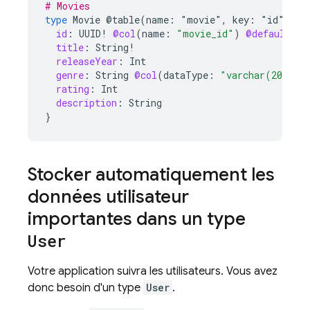
# Movies
type
Movie
@table(name:
"movie"
,
key:
"id")
{
id
:
UUID
!
@col
(
name
:
"movie_id"
)
@default
(
ex
title
:
String
!
releaseYear
:
Int
genre
:
String
@col
(
dataType
:
"varchar(20)"
)
rating
:
Int
description
:
String
}
Stocker automatiquement les
données utilisateur
importantes dans un type
User
Votre application suivra les utilisateurs. Vous avez
donc besoin d'un type
User
.