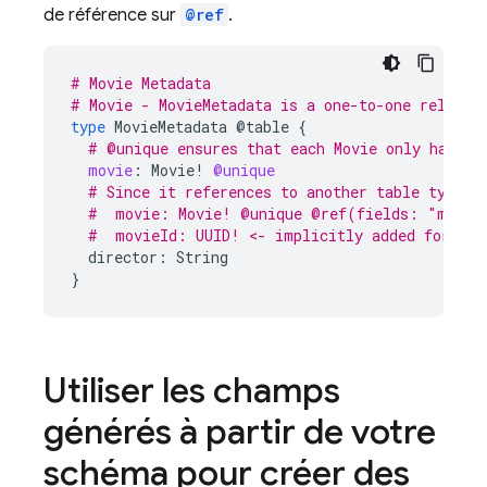
de référence sur
@ref
.
# Movie Metadata
# Movie - MovieMetadata is a one-to-one relatio
type
MovieMetadata
@table
{
# @unique ensures that each Movie only has on
movie
:
Movie
!
@unique
# Since it references to another table type, 
#  movie: Movie! @unique @ref(fields: "movie
#  movieId: UUID! <- implicitly added foreign
director:
String
}
Utiliser les champs
générés à partir de votre
schéma pour créer des