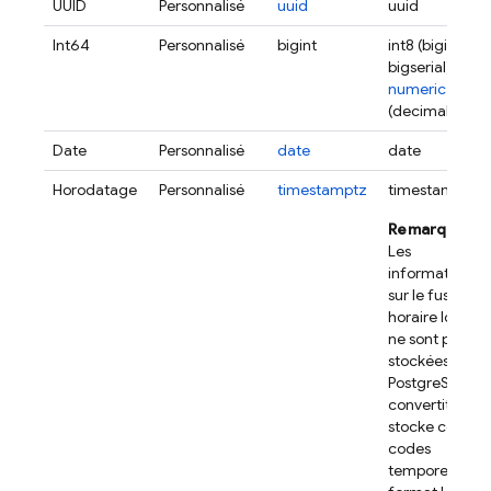
UUID
Personnalisé
uuid
uuid
Int64
Personnalisé
bigint
int8 (bigint,
bigserial)
numeric
(decimal)
Date
Personnalisé
date
date
Horodatage
Personnalisé
timestamptz
timestamptz
Remarque
:
Les
informations
sur le fuseau
horaire local
ne sont pas
stockées.
PostgreSQL
convertit et
stocke ces
codes
temporels au