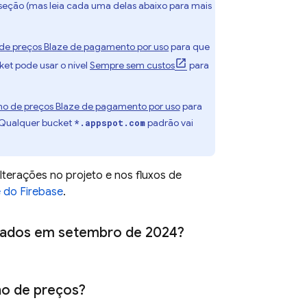
 seção (mas leia cada uma delas abaixo para mais
 de preços Blaze de pagamento por uso
para que
et pode usar o nível
Sempre sem custos
para
no de preços Blaze de pagamento por uso
para
 Qualquer bucket
padrão vai
*.appspot.com
.
terações no projeto e nos fluxos de
 do Firebase
.
ciados em setembro de 2024?
no de preços?