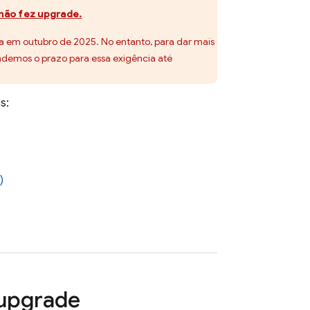
 não fez upgrade.
ra em outubro de 2025. No entanto, para dar mais
endemos o prazo para essa exigência até
s:
)
 upgrade