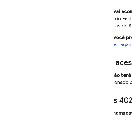
Hosting
O que vai aco
Projeto do Fir
Cloud Functions
chamadas de AP
Extensions
O que você pr
Blaze de pagam
Firebase ML
Sem aces
PRODUTOS RELACIONADOS
Cloud Messaging
Você não terá
redirecionado 
Remote Config
Erros 40
Suas chamadas
403.