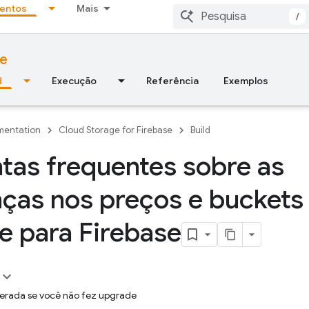
entos
Mais
/
se
d
Execução
Referência
Exemplos
entation
Cloud Storage for Firebase
Build
tas frequentes sobre as
as nos preços e buckets
e para Firebase
perada se você não fez upgrade