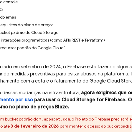
o console
03
roblemas
equisitos do plano de preços
cket padrão do Cloud Storage
interações programáticas (como APIs REST e Terraform)
recursos padrão do Google Cloud"
iado em setembro de 2024, o Firebase está fazendo algu
ndo medidas preventivas para evitar abusos na plataforma. Is
inhamento com a cota e o faturamento do
Google Cloud Stor
 dessas mudanças na infraestrutura,
agora exigimos que o
mento por uso
para usar o
Cloud Storage for Firebase
. 
smo no plano de preços Blaze.
 um bucket padrão do
, o Projeto do Firebase precisará 
*.appspot.com
so
até
3 de fevereiro de 2026
para manter o acesso ao bucket padrão.