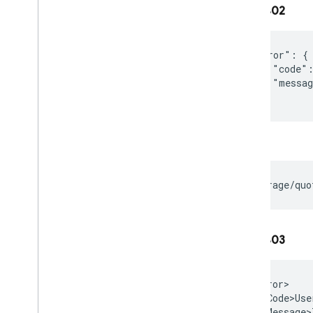
Erros 402
"error": {

    "code":
    "messag
OU
Erros 403
<Error>

  <Code>Use
  <Message>