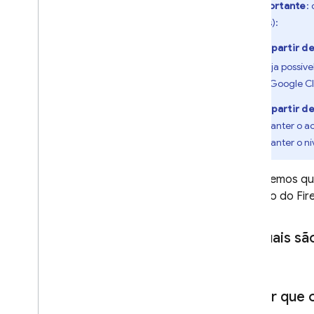
Importante
:
detalhes):
A partir d
seja possív
o
Google C
A partir d
manter o ac
manter o ní
Entendemos que 
trabalho do Fir
Quais sã
Por que 