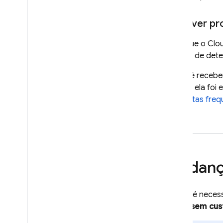
Resolver pr
Para que o
Clou
precisa de det
Se você recebe
porque ela foi 
perguntas freq
Mudança
Agora, é neces
O uso sem cust