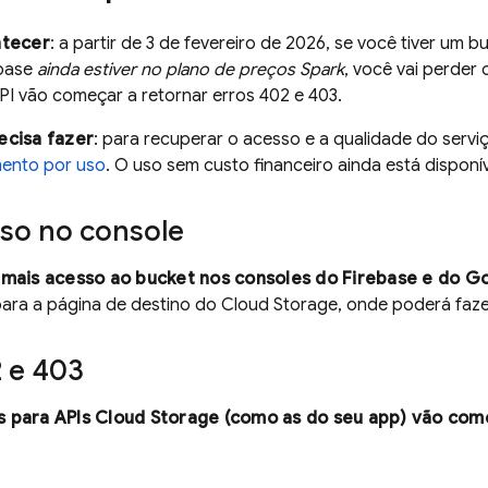
ntecer
: a partir de
3 de fevereiro de 2026
, se você tiver um 
ebase
ainda estiver no plano de preços Spark
, você vai perder
I vão começar a retornar erros 402 e 403.
ecisa fazer
: para recuperar o acesso e a qualidade do serv
ento por uso
. O uso sem custo financeiro ainda está dispon
so no console
 mais acesso ao bucket nos consoles do
Firebase
e do
Go
para a página de destino do
Cloud Storage
, onde poderá faze
2 e 403
 para APIs
Cloud Storage
(como as do seu app) vão come