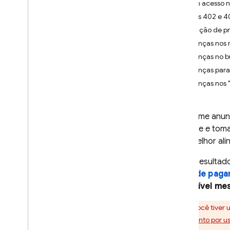
Sem acesso n
Erros 402 e 4
App Check
Solução de p
SQL Connect
Mudanças nos r
Mudanças no bu
Cloud Firestore
Mudanças para 
Mudanças nos "
Realtime Database
Conforme anunc
Storage
Firebase
e toma
Introdução
para melhor al
i
OS+
Como resultado
Android
Blaze de paga
Web
disponível me
Flutter
Admin
Se você tiver
C++
pagamento por u
Unity