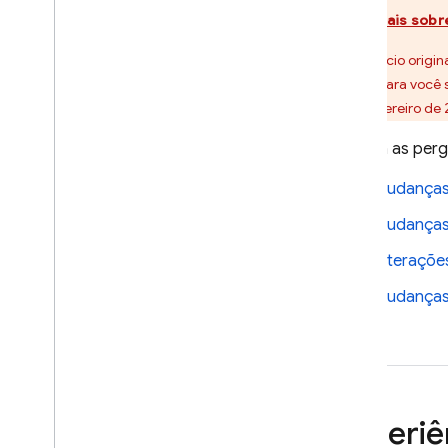
Saiba mais sobr
Segurança e regras
Locais
No anúncio origin
Monitorar atividade
tempo para você s
Gerenciar arquivos
3 de fevereiro de
armazenados no console
Ampliar com Cloud Functions
Confira as per
Integrar com o Google Cloud
Mudanças 
Perguntas frequentes e solução
de problemas
Mudanças
Perguntas frequentes sobre
os requisitos de
Alteraçõe
faturamento
Mudanças
Perguntas frequentes e
solução de problemas gerais
Regras de segurança
App Hosting
Experiê