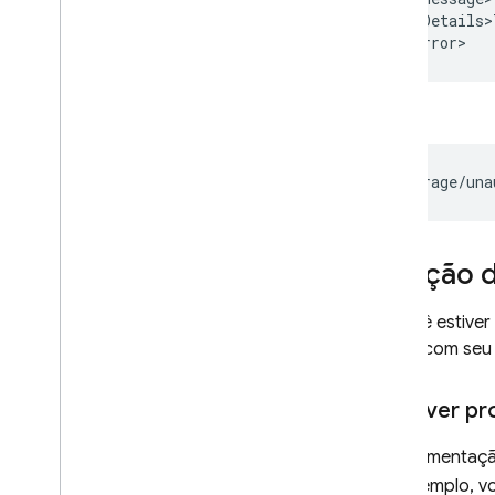
  <Details>
OU
Solução 
Se você estive
ajudar com seu
Resolver pr
A documentaç
Por exemplo, v