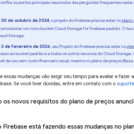
 confira os pontos principais resumidos das perguntas frequentes nesta
e
30 de outubro de 2024
, o projeto do Firebase precisa estar no
plano
el provisionar um novo bucket
Cloud Storage for Firebase
padrão. O buck
loud Storage
.
e
3 de fevereiro de 2026
, seu Projeto do Firebase precisa estar no
pla
esso ao bucket padrão e a todos os outros recursos do
Cloud Storage
.
vel de uso sem custo financeiro atual, mesmo no plano de preços Blaze
essas mudanças vão exigir seu tempo para avaliar e fazer al
ebase. Se você tiver dúvidas, entre em contato com o
suporte
o os novos requisitos do plano de preços anun
o Firebase está fazendo essas mudanças no pla