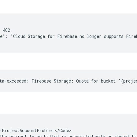
 402,

e": "Cloud Storage for Firebase no longer supports Fireb
rProjectAccountProblem</Code>

The project to be billed is associated with an absent bi