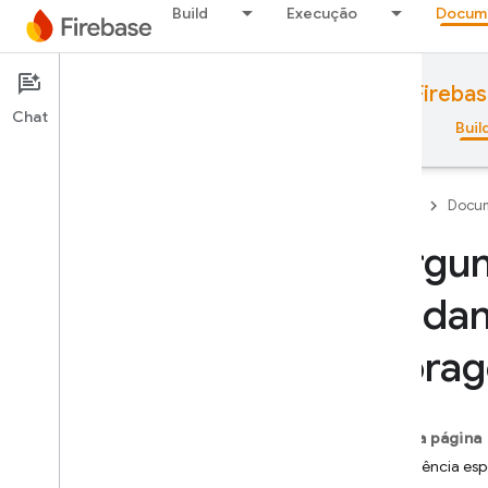
Build
Execução
Docum
Documentation
Cloud Storage for Fireba
Chat
Visão geral
Princípios básicos
AI
Buil
Firebase
Docum
Pergun
Visão geral
mudanç
Pacote de emuladores
Storag
Authentication
Nesta página
Verificação do número de
Experiência es
telefone