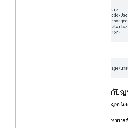
<Error>

  <Code>Use
  <Message>
  <Details>
หรือ
การแก้ปัญ
หากพบปัญหา โปรดดู
แก้ปัญหาการตั้