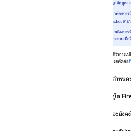
สำคัญ
: ข้อมูล
หากต้องการจั
Bucket สามา
หากต้องการรัก
แบบจ่ายเมื่อใ
เราทราบดีว่าการเ
สงสัย โปรดติดต่อ
ท
ข้อกำหนด
เหตุใด Fi
ฉันจะยังค