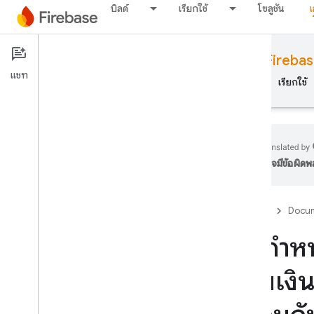
บิลด์
เรียกใช้
โซลูชัน
Documentation
Cloud Storage for Fireba
แชท
ภาพรวม
พื้นฐาน
AI
บิลด์
เรียกใช้
อาจมีข้อผิด
ภาพรวม
Firebase
Docum
ชุดโปรแกรมจำลอง
ข้อกำหน
Authentication
เก็บเง
การยืนยันหมายเลขโทรศัพท์