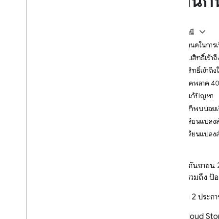
เดือนก
App Check
SQL Connect
ในหน้านี้
ข้อกำหนดในการเร
Cloud Firestore
วิธีรับสิทธิ์เข้าถ
ไม่มีสิทธิ์เข้า
Realtime Database
ข้อผิดพลาด 4
การแก้ปัญหา
Storage
คำถามที่พบบ่อยเ
บทนำ
การเปลี่ยนแปลงส
i
OS ขึ้นไป
การเปลี่ยนแปลง
Android
Web
ใน
เดือนกันยายน
Flutter
มากขึ้น รวมถึง 
ผู้ดูแล
C++
สิ่งสำคัญ 2 ประการ
Unity
Cloud Sto