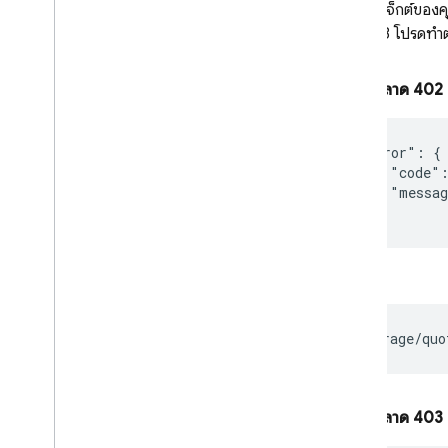
หากโปรเจ็กต์ของค
หรือ 403 โปรดท
ข้อผิดพลาด 402
"error": {

    "code":
    "messag
หรือ
ข้อผิดพลาด 403